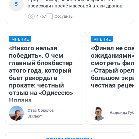
5
происходит после массовой атаки дронов
4 757
Обсудить
МНЕНИЕ
МНЕНИЕ
«Никого нельзя
«Финал не совп
победить». О чем
ожиданиями»: 
главный блокбастер
смотреть фил
этого года, который
«Старый орел» 
бьет рекорды в
большом экран
прокате: честный
честная рецен
отзыв на «Одиссею»
Нолана
Стас Соколов
Надежда Губар
Эксперт