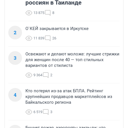
россиян в Таиланде
13 875
8
О`КЕЙ закрывается в Иркутске
2
11 839
26
Освежают и делают моложе: лучшие стрижки
3
для женщин после 40 — топ стильных
вариантов от стилиста
9 364
2
Кто потерял из-за атак БПЛА. Рейтинг
4
крупнейших продавцов маркетплейсов из
Байкальского региона
6 519
3
Бушует пожар, аэропорты закрыли: что