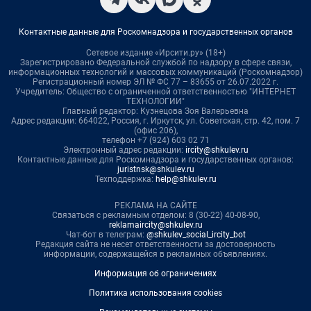
Контактные данные для Роскомнадзора и государственных органов
Сетевое издание «Ирсити.ру» (18+)
Зарегистрировано Федеральной службой по надзору в сфере связи,
информационных технологий и массовых коммуникаций (Роскомнадзор)
Регистрационный номер ЭЛ № ФС 77 – 83655 от 26.07.2022 г.
Учредитель: Общество с ограниченной ответственностью "ИНТЕРНЕТ
ТЕХНОЛОГИИ"
Главный редактор: Кузнецова Зоя Валерьевна
Адрес редакции: 664022, Россия, г. Иркутск, ул. Советская, стр. 42, пом. 7
(офис 206),
телефон +7 (924) 603 02 71
Электронный адрес редакции:
ircity@shkulev.ru
Контактные данные для Роскомнадзора и государственных органов:
juristnsk@shkulev.ru
Техподдержка:
help@shkulev.ru
РЕКЛАМА НА САЙТЕ
Связаться с рекламным отделом: 8 (30-22) 40-08-90,
reklamaircity@shkulev.ru
Чат-бот в телеграм:
@shkulev_social_ircity_bot
Редакция сайта не несет ответственности за достоверность
информации, содержащейся в рекламных объявлениях.
Информация об ограничениях
Политика использования cookies