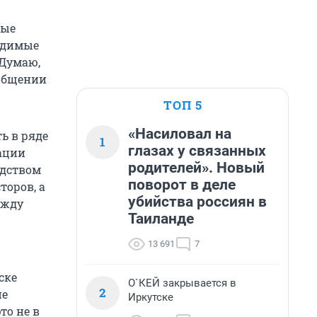
ные
ходимые
 Думаю,
ообщении
ТОП 5
«Насиловал на
ь в ряде
1
глазах у связанных
уации
родителей». Новый
одством
поворот в деле
торов, а
убийства россиян в
ежду
Таиланде
13 691
7
ске
О`КЕЙ закрывается в
2
ие
Иркутске
то не в