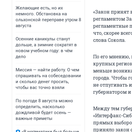
Желающие есть, но их
«Закон принят 
немного. Обстановка на
регламентом За
ольхонской переправе утром 8
регламентные п
августа
что, скорее все
Осенние каникулы станут
слова Сокола.
дольше, а зимние сократят в
новом учебном году: в чём
По его мнению,
дело
крупных регионо
Миссия — найти работу. О чем
меньше возника
спрашивать на собеседовании
города. Чтобы 
и сколько денег просить,
не отпугивать
чтобы вас точно взяли
губернатором и 
По погоде 8 августа можно
определить, насколько
Между тем губе
дождливой будет осень —
«Интерфакс-Сиб
важные приметы
прямых выборов
приняло закон 
«В математике был больше