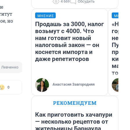
4 669
Обсудить
ме
титут
МНЕНИЕ
МНЕНИ
ое, но
Продашь за 3000, налог
«Нет 
возьмут с 4000. Что
городо
нам готовит новый
недоф
налоговый закон — он
Путеш
коснется импорта и
проех
даже репетиторов
килом
машин
й Левченко
Сергей Сокол
Сити-менеджер
того
Анастасия Завгородняя
0
РЕКОМЕНДУЕМ
Как приготовить хачапури
— несколько рецептов от
жительницы Барнаула