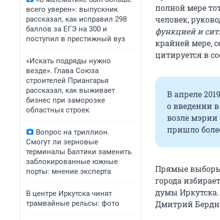
полной мере то
всего уверен»: выпускник
человек, руково
рассказал, как исправил 298
баллов за ЕГЭ на 300 и
функцией и сит
поступил в престижный вуз
крайней мере, 
цитируется в с
«Искать подряды нужно
везде». Глава Союза
строителей Приангарья
рассказал, как выживает
В апреле 201
бизнес при заморозке
о введении в
областных строек
возле мэрии
пришло более
Вопрос на триллион.
Смогут ли зерновые
терминалы Балтики заменить
заблокированные южные
Прямые выборы 
порты: мнение эксперта
города избирает
думы Иркутска.
В центре Иркутска чинят
трамвайные рельсы: фото
Дмитрий Бердн