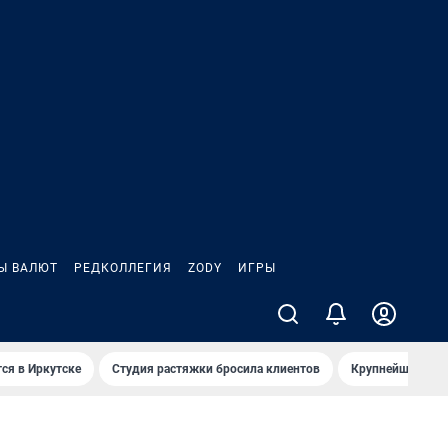
Ы ВАЛЮТ
РЕДКОЛЛЕГИЯ
ZODY
ИГРЫ
ся в Иркутске
Студия растяжки бросила клиентов
Крупнейшие про