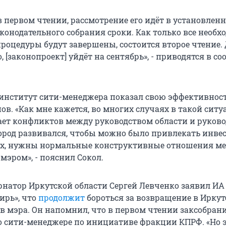
в первом чтении, рассмотрение его идёт в установлен
конодательного собрания сроки. Как только все необ
роцедуры будут завершены, состоится второе чтение.
го, [законопроект] уйдёт на сентябрь», - приводятся в с
 институт сити-менеджера показал свою эффективност
в. «Как мне кажется, во многих случаях в такой сит
ет конфликтов между руководством области и руков
город развивался, чтобы можно было привлекать инвес
 их, нужны нормальные конструктивные отношения м
мэром», - пояснил Сокол.
рнатор Иркутской области Сергей Левченко заявил ИА
ирь», что
продолжит
бороться за возвращение в Иркут
 мэра. Он напомнил, что в первом чтении заксобран
о сити-менеджере по инициативе фракции КПРФ. «Но э