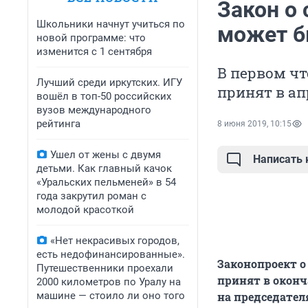
Закон о
Школьники начнут учиться по
может б
новой программе: что
изменится с 1 сентября
В первом чт
Лучший среди иркутских. ИГУ
принят в ап
вошёл в топ-50 российских
вузов международного
рейтинга
8 июня 2019, 10:15
Ушел от жены с двумя
Написать
детьми. Как главный качок
«Уральских пельменей» в 54
года закрутил роман с
молодой красоткой
«Нет некрасивых городов,
есть недофинансированные».
Законопроект о
Путешественники проехали
принят в окон
2000 километров по Уралу на
машине — стоило ли оно того
на председател