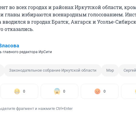
нт во всех городах и районах Иркутской области, кро
 и главы избираются всенародным голосованием. Инс
вводился в городах Братск, Ангарск и Усолье-Сибирск
го отказались.
Власова
ь главного редактора ИрСити
Законодательное собрание Иркутской области
Мэр
Серге
0
0
0
ыделите фрагмент и нажмите Ctrl+Enter