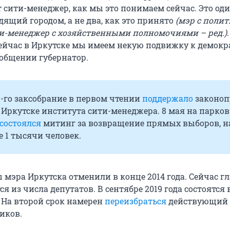
т сити-менеджер, как мы это понимаем сейчас. Это од
дящий городом, а не два, как это принято
(мэр с поли
и-менеджер с хозяйственными полномочиями – ред.)
сейчас в Иркутске мы имеем некую подвижку к демокра
ообщении губернатор.
9-го заксобрание в первом чтении
поддержало
законоп
 Иркутске института сити-менеджера. 8 мая на парков
состоялся
митинг за возвращение прямых выборов, на
 1 тысячи человек.
мэра Иркутска отменили в конце 2014 года. Сейчас г
ся из числа депутатов. В сентябре 2019 года состоятс
 На второй срок намерен
переизбраться
действующий
иков.