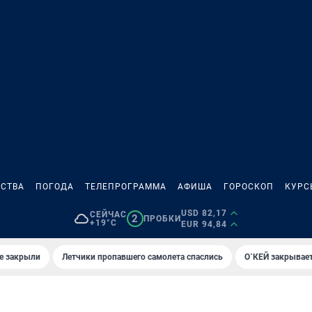
СТВА
ПОГОДА
ТЕЛЕПРОГРАММА
АФИША
ГОРОСКОП
КУРС
USD 82,17
СЕЙЧАС
2
ПРОБКИ
+19°C
EUR 94,84
е закрыли
Летчики пропавшего самолета спаслись
О`КЕЙ закрывает