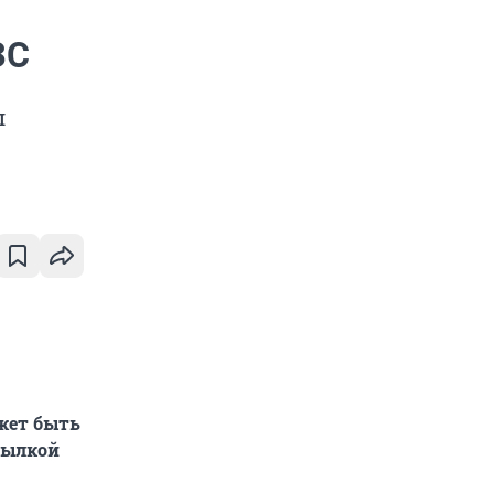
ЗС
л
жет быть
сылкой