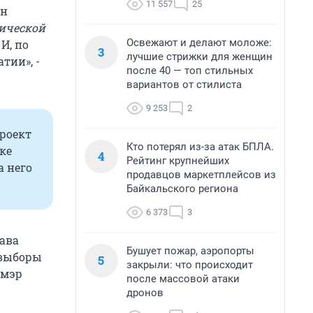
11 557
25
ин
тической
Освежают и делают моложе:
. И, по
3
лучшие стрижки для женщин
тии», -
после 40 — топ стильных
вариантов от стилиста
9 253
2
роект
Кто потерял из-за атак БПЛА.
ке
4
Рейтинг крупнейших
 него
продавцов маркетплейсов из
Байкальского региона
6 373
3
лава
Бушует пожар, аэропорты
я выборы
5
закрыли: что происходит
 мэр
после массовой атаки
дронов