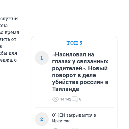
е службы
она
во время
нить от
ТОП 5
в
бы для
«Насиловал на
1
еджа, о
глазах у связанных
родителей». Новый
поворот в деле
убийства россиян в
Таиланде
14 142
8
О`КЕЙ закрывается в
2
Иркутске