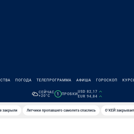
СТВА
ПОГОДА
ТЕЛЕПРОГРАММА
АФИША
ГОРОСКОП
КУРС
USD 82,17
СЕЙЧАС
1
ПРОБКИ
+20°C
EUR 94,84
е закрыли
Летчики пропавшего самолета спаслись
О`КЕЙ закрывает