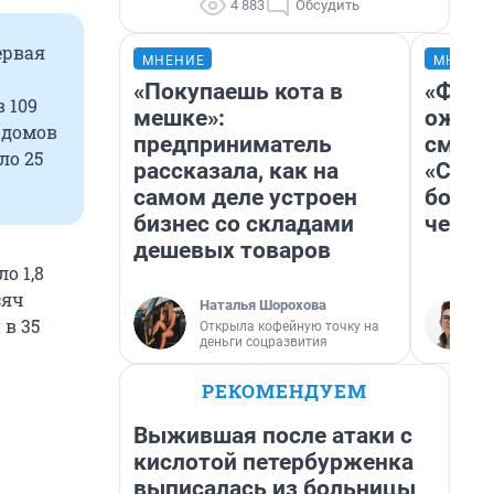
4 883
Обсудить
ервая
МНЕНИЕ
МНЕНИ
«Покупаешь кота в
«Фина
 109
мешке»:
ожида
 домов
предприниматель
смотр
ло 25
рассказала, как на
«Стар
самом деле устроен
больш
бизнес со складами
честн
дешевых товаров
о 1,8
сяч
Наталья Шорохова
в 35
Открыла кофейную точку на
деньги соцразвития
РЕКОМЕНДУЕМ
Выжившая после атаки с
кислотой петербурженка
выписалась из больницы