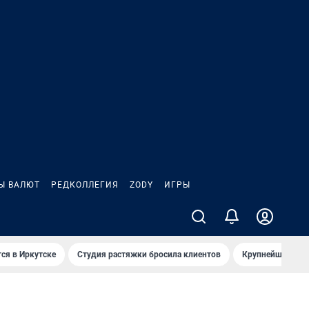
Ы ВАЛЮТ
РЕДКОЛЛЕГИЯ
ZODY
ИГРЫ
ся в Иркутске
Студия растяжки бросила клиентов
Крупнейшие про