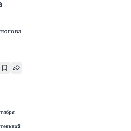
а
оногова
ктября
ательной