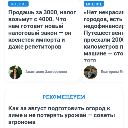
МНЕНИЕ
МНЕНИЕ
Продашь за 3000, налог
«Нет некрасив
возьмут с 4000. Что
городов, есть
нам готовит новый
недофинансиро
налоговый закон — он
Путешественн
коснется импорта и
проехали 2000
даже репетиторов
километров по 
машине — стои
того
Анастасия Завгородняя
Екатерина Лит
РЕКОМЕНДУЕМ
Как за август подготовить огород к
зиме и не потерять урожай — советы
агронома