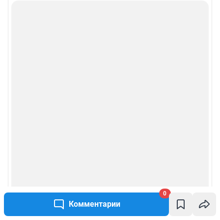
Политика использования cookies
Рекомендательные системы
Пользовательское соглашение сервиса «Подписка без баннерной
рекламы»
Политика конфиденциальности и обработки персональных данных и
правила использования сайта
© ООО «Сеть городских порталов»
© ООО «Интернет Технологии»
0
Комментарии