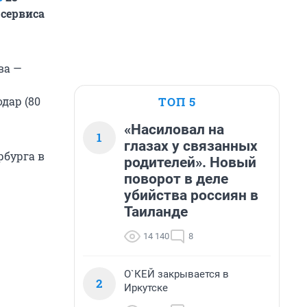
 сервиса
ва —
ТОП 5
дар (80
«Насиловал на
1
глазах у связанных
рбурга в
родителей». Новый
поворот в деле
убийства россиян в
Таиланде
14 140
8
О`КЕЙ закрывается в
2
Иркутске