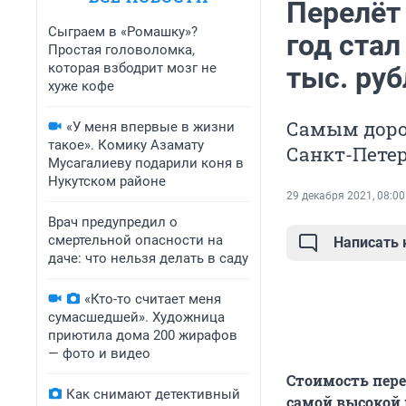
Перелёт
Сыграем в «Ромашку»?
год ста
Простая головоломка,
которая взбодрит мозг не
тыс. руб
хуже кофе
Самым доро
«У меня впервые в жизни
такое». Комику Азамату
Санкт-Петер
Мусагалиеву подарили коня в
Нукутском районе
29 декабря 2021, 08:00
Врач предупредил о
смертельной опасности на
Написать
даче: что нельзя делать в саду
«Кто-то считает меня
сумасшедшей». Художница
приютила дома 200 жирафов
— фото и видео
Стоимость пере
Как снимают детективный
самой высокой 