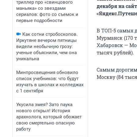
триллер про «свинцового
декабря на сай
маньяка» со звездами
«Яндекс.Путеше
сериалов: фото со съемок и
первые подробности
В ТОП-5 самых 
Как сотни стробоскопов.
Мурманск (170 т
Иркутяне вечером пятницы
Хабаровск — Мо
видели необычную грозу:
тысяч рублей).
ученые объяснили, чем она
уникальна
Самым дорогим 
Минпросвещения обновило
Москву (84 тыся
список учебников: что будут
изучать в школах и колледжах
с 1 сентября
Укусила змея? Зато паука
нового открыл! История
арахнолога, который обожает
свою смертельно опасную
работу