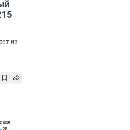
ый
215
ет из
тала
ь
28