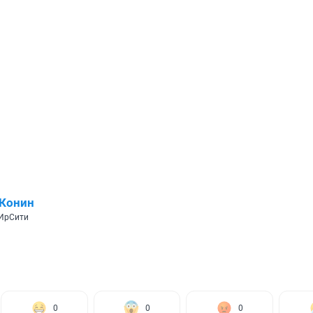
 Конин
 ИрСити
0
0
0