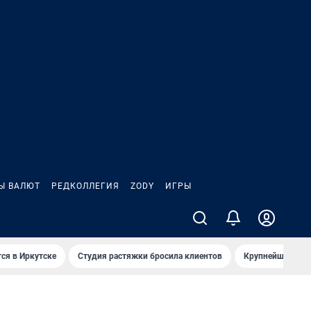
Ы ВАЛЮТ
РЕДКОЛЛЕГИЯ
ZODY
ИГРЫ
ся в Иркутске
Студия растяжки бросила клиентов
Крупнейшие про