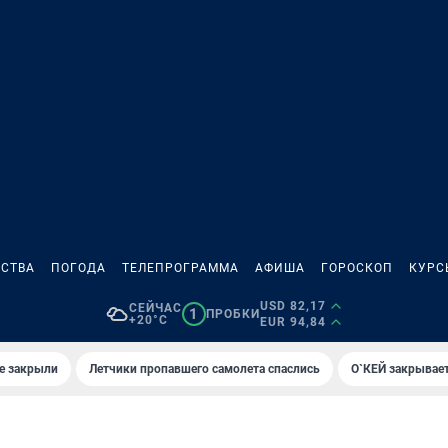
СТВА
ПОГОДА
ТЕЛЕПРОГРАММА
АФИША
ГОРОСКОП
КУРС
USD 82,17
СЕЙЧАС
1
ПРОБКИ
+20°C
EUR 94,84
е закрыли
Летчики пропавшего самолета спаслись
О`КЕЙ закрывает