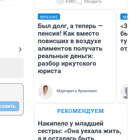
4 882
Обсудить
МНЕНИЕ
МНЕНИ
Был долг, а теперь —
«За н
пенсия! Как вместо
были 
повисших в воздухе
турис
алиментов получать
отдых
реальные деньги:
разбор иркутского
юриста
Маргарита Ярошенко
равить
РЕКОМЕНДУЕМ
Накипело у младшей
сестры: «Она уехала жить,
а я осталась быть