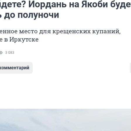
йдете? Иордань на Якоби буде
ь до полуночи
енное место для крещенских купаний,
 в Иркутске
3 083
 комментарий