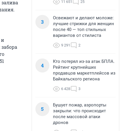
11 651
25
 залива
пания.
Освежают и делают моложе:
3
лучшие стрижки для женщин
после 40 — топ стильных
вариантов от стилиста
и
9 291
2
 забора
го
51
Кто потерял из-за атак БПЛА.
4
Рейтинг крупнейших
продавцов маркетплейсов из
Байкальского региона
6 428
3
Бушует пожар, аэропорты
5
закрыли: что происходит
после массовой атаки
дронов