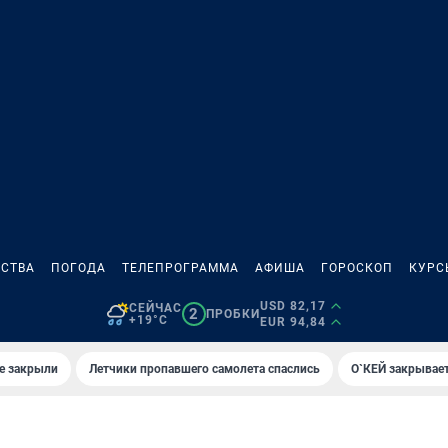
СТВА
ПОГОДА
ТЕЛЕПРОГРАММА
АФИША
ГОРОСКОП
КУРС
USD 82,17
СЕЙЧАС
2
ПРОБКИ
+19°C
EUR 94,84
е закрыли
Летчики пропавшего самолета спаслись
О`КЕЙ закрывает