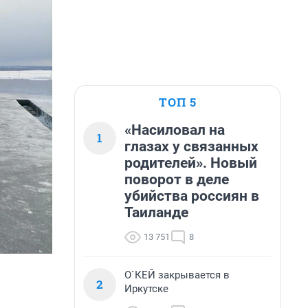
ТОП 5
«Насиловал на
1
глазах у связанных
родителей». Новый
поворот в деле
убийства россиян в
Таиланде
13 751
8
О`КЕЙ закрывается в
2
Иркутске