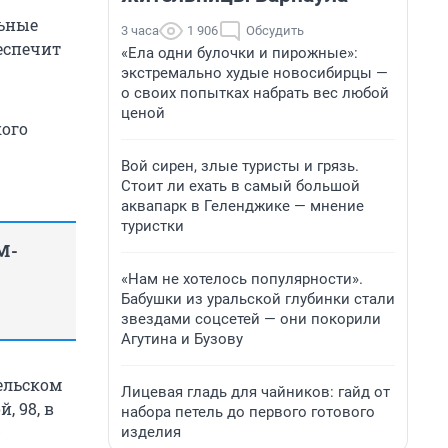
льные
3 часа
1 906
Обсудить
еспечит
«Ела одни булочки и пирожные»:
экстремально худые новосибирцы —
о своих попытках набрать вес любой
ценой
кого
Вой сирен, злые туристы и грязь.
Стоит ли ехать в самый большой
аквапарк в Геленджике — мнение
туристки
M-
«Нам не хотелось популярности».
Бабушки из уральской глубинки стали
звездами соцсетей — они покорили
Агутина и Бузову
ельском
Лицевая гладь для чайников: гайд от
, 98, в
набора петель до первого готового
9
изделия