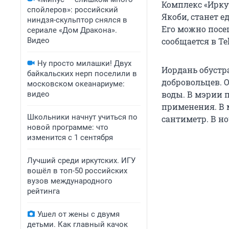
Комплекс «Ирку
спойлеров»: российский
Якоби, станет 
ниндзя-скульптор снялся в
Его можно посещ
сериале «Дом Дракона».
Видео
сообщается в T
Ну просто милашки! Двух
Иордань обуст
байкальских нерп поселили в
добровольцев. О
московском океанариуме:
воды. В мэрии 
видео
применения. В 
Школьники начнут учиться по
сантиметр. В но
новой программе: что
изменится с 1 сентября
Лучший среди иркутских. ИГУ
вошёл в топ-50 российских
вузов международного
рейтинга
Ушел от жены с двумя
детьми. Как главный качок