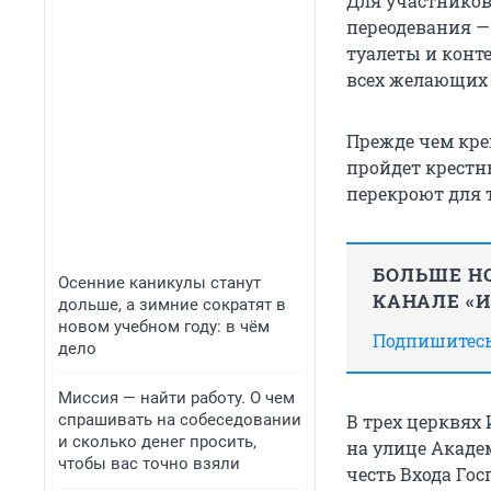
Для участников
переодевания —
туалеты и конт
всех желающих 
Прежде чем кре
пройдет крестны
перекроют для 
БОЛЬШЕ НО
Осенние каникулы станут
КАНАЛЕ «
дольше, а зимние сократят в
новом учебном году: в чём
Подпишитесь,
дело
Миссия — найти работу. О чем
спрашивать на собеседовании
В трех церквях
и сколько денег просить,
на улице Академ
чтобы вас точно взяли
честь Входа Гос