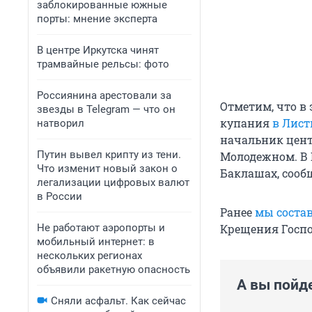
заблокированные южные
порты: мнение эксперта
В центре Иркутска чинят
трамвайные рельсы: фото
Россиянина арестовали за
Отметим, что в
звезды в Telegram — что он
купания
в Лист
натворил
начальник цент
Путин вывел крипту из тени.
Молодежном. В 
Что изменит новый закон о
Баклашах, сооб
легализации цифровых валют
в России
Ранее
мы соста
Не работают аэропорты и
Крещения Госпо
мобильный интернет: в
нескольких регионах
объявили ракетную опасность
А вы пойд
Сняли асфальт. Как сейчас