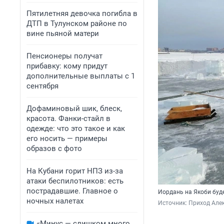
Пятилетняя девочка погибла в
ДТП в Тулунском районе по
вине пьяной матери
Пенсионеры получат
прибавку: кому придут
дополнительные выплаты с 1
сентября
Дофаминовый шик, блеск,
красота. Фанки-стайл в
одежде: что это такое и как
его носить — примеры
образов с фото
На Кубани горит НПЗ из-за
атаки беспилотников: есть
пострадавшие. Главное о
Иордань на Якоби буд
ночных налетах
Источник: 
Приход Алек
«Минус — слишком много