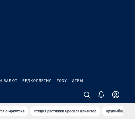
Ы ВАЛЮТ
РЕДКОЛЛЕГИЯ
ZODY
ИГРЫ
ся в Иркутске
Студия растяжки бросила клиентов
Крупнейшие про