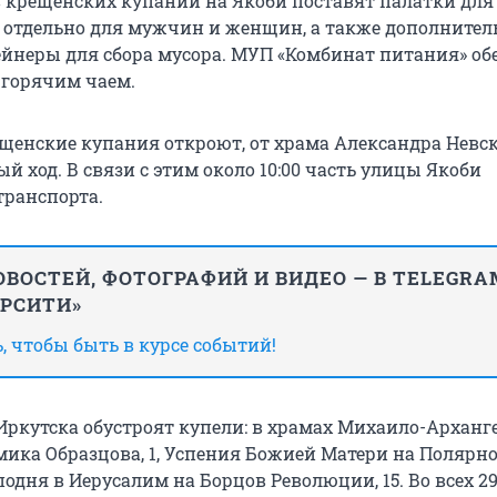
 крещенских купаний на Якоби поставят палатки для
 отдельно для мужчин и женщин, а также дополните
ейнеры для сбора мусора. МУП «Комбинат питания» об
горячим чаем.
щенские купания откроют, от храма Александра Невс
й ход. В связи с этим около 10:00 часть улицы Якоби
транспорта.
ВОСТЕЙ, ФОТОГРАФИЙ И ВИДЕО — В TELEGRA
ИРСИТИ»
 чтобы быть в курсе событий!
 Иркутска обустроят купели: в храмах Михаило-Арханг
ика Образцова, 1, Успения Божией Матери на Полярной
подня в Иерусалим на Борцов Революции, 15. Во всех 2