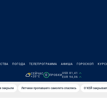
СТВА
ПОГОДА
ТЕЛЕПРОГРАММА
АФИША
ГОРОСКОП
КУРС
USD 81,41
СЕЙЧАС
0
ПРОБКИ
+20°C
EUR 94,06
е закрыли
Летчики пропавшего самолета спаслись
О`КЕЙ закрывает