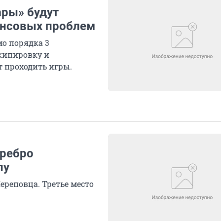
ары» будут
нансовых проблем
мо порядка 3
кипировку и
т проходить игры.
еребро
лу
ереповца. Третье место