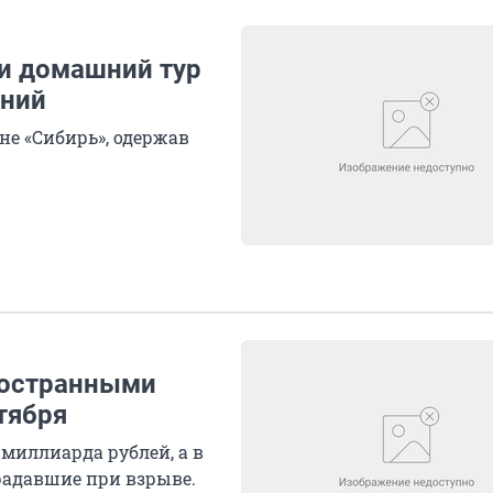
и домашний тур
ений
не «Сибирь», одержав
ностранными
тября
 миллиарда рублей, а в
радавшие при взрыве.