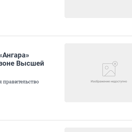
«Ангара»
езоне Высшей
я правительство