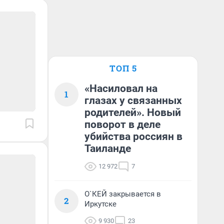
ТОП 5
«Насиловал на
1
глазах у связанных
родителей». Новый
поворот в деле
убийства россиян в
Таиланде
12 972
7
О`КЕЙ закрывается в
2
Иркутске
9 930
23