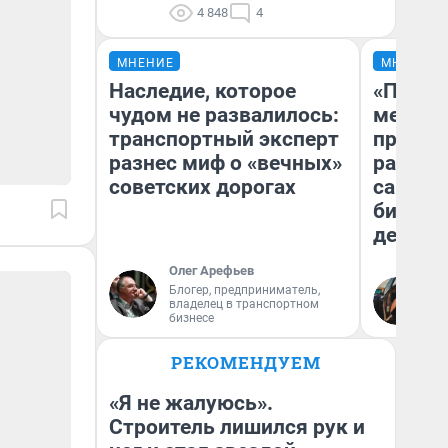
4 848
4
МНЕНИЕ
МНЕНИЕ
Наследие, которое
«Покуп
чудом не развалилось:
мешке»
транспортный эксперт
предпр
разнес миф о «вечных»
рассказ
советских дорогах
самом 
бизнес
дешевы
Олег Арефьев
На
Блогер, предприниматель,
владелец в транспортном
От
бизнесе
де
РЕКОМЕНДУЕМ
«Я не жалуюсь».
Строитель лишился рук и