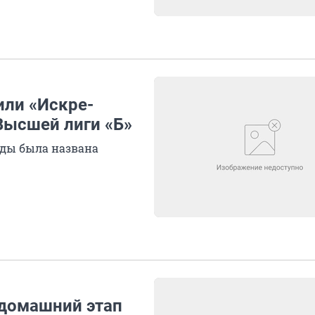
или «Искре-
Высшей лиги «Б»
нды была названа
 домашний этап