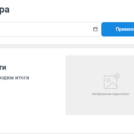
ра
Примен
ти
дводим итоги