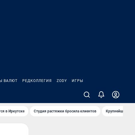
Ы ВАЛЮТ
РЕДКОЛЛЕГИЯ
ZODY
ИГРЫ
ся в Иркутске
Студия растяжки бросила клиентов
Крупнейшие про