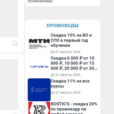
поликлиники
ПРОМОКОДЫ
Скидка 10% на ВО и
СПО в первый год
обучения
До 31 августа, 2026
Скидка 6 000 ₽ от 10
000 ₽, 10 000 ₽ от 15
000 ₽, 20 000 ₽ от 30
000 ₽ и 35 000 ₽ от 50
До 31 августа, 2026
000 ₽ на первый и все
Скидка 11% на все
повторные заказы по
курсы
промокоду НАБЕРИ
До 31 августа, 2026
ROSTIC'S - скидка 20%
по промокоду на