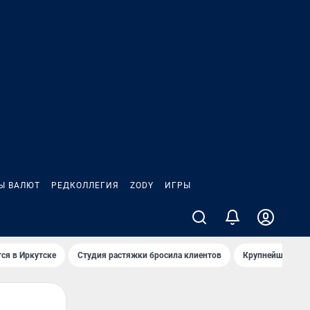
Ы ВАЛЮТ
РЕДКОЛЛЕГИЯ
ZODY
ИГРЫ
ся в Иркутске
Студия растяжки бросила клиентов
Крупнейшие про