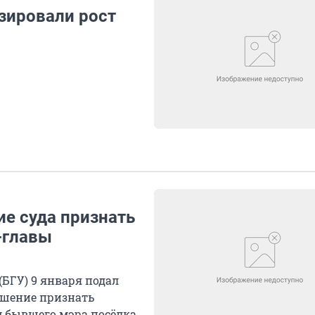
зировали рост
ие суда признать
-главы
БГУ) 9 января подал
ешение признать
 бывшего мэра посёлка