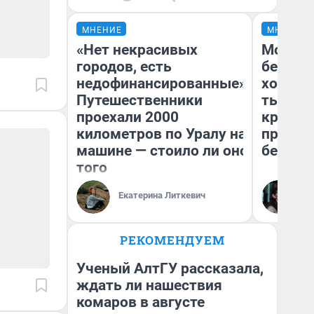
МНЕНИЕ
МНЕНИЕ
«Нет некрасивых
Мой ба
городов, есть
береже
недофинансированные».
хотела 
Путешественники
тысяч,
проехали 2000
кредит,
километров по Уралу на
приеха
машине — стоило ли оно
безопа
того
Кс
Екатерина Литкевич
Ав
РЕКОМЕНДУЕМ
Ученый АлтГУ рассказала,
ждать ли нашествия
комаров в августе