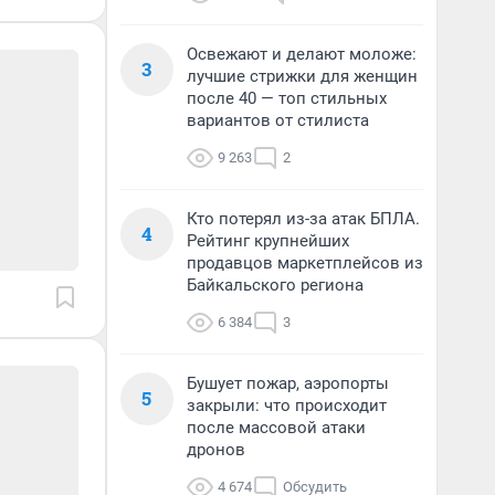
Освежают и делают моложе:
3
лучшие стрижки для женщин
после 40 — топ стильных
вариантов от стилиста
9 263
2
Кто потерял из-за атак БПЛА.
4
Рейтинг крупнейших
продавцов маркетплейсов из
Байкальского региона
6 384
3
Бушует пожар, аэропорты
5
закрыли: что происходит
после массовой атаки
дронов
4 674
Обсудить