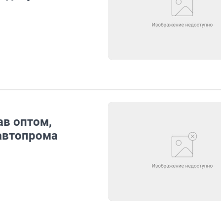
ав оптом,
автопрома