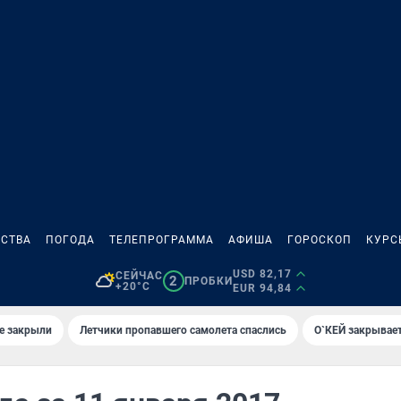
СТВА
ПОГОДА
ТЕЛЕПРОГРАММА
АФИША
ГОРОСКОП
КУРС
USD 82,17
СЕЙЧАС
2
ПРОБКИ
+20°C
EUR 94,84
е закрыли
Летчики пропавшего самолета спаслись
О`КЕЙ закрывает