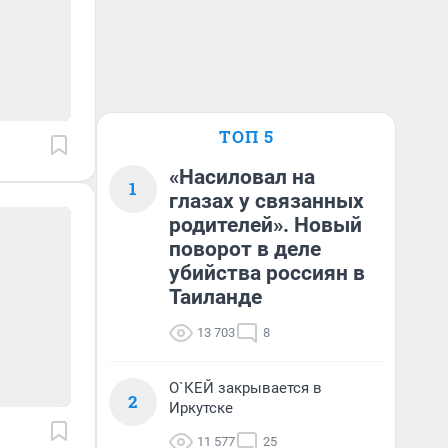
ТОП 5
«Насиловал на
1
глазах у связанных
родителей». Новый
поворот в деле
убийства россиян в
Таиланде
13 703
8
О`КЕЙ закрывается в
2
Иркутске
11 577
25