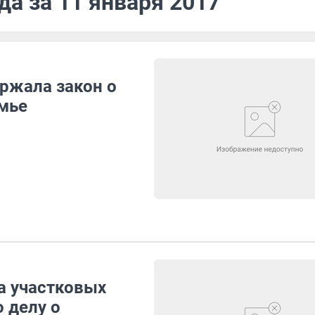
да за 11 января 2017
ржала закон о
мье
а участковых
 делу о