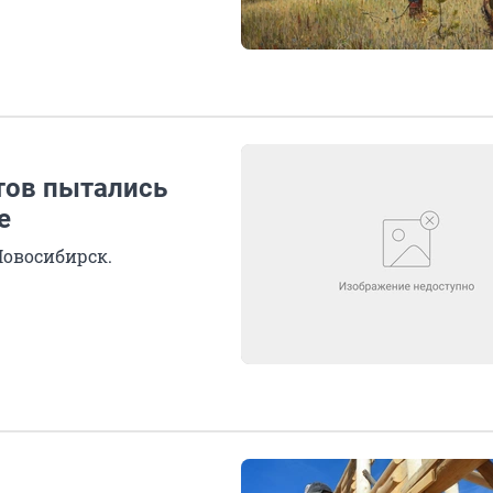
тов пытались
е
Новосибирск.