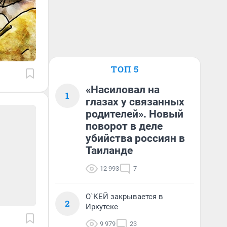
ТОП 5
«Насиловал на
1
глазах у связанных
родителей». Новый
поворот в деле
убийства россиян в
Таиланде
12 993
7
О`КЕЙ закрывается в
2
Иркутске
9 979
23