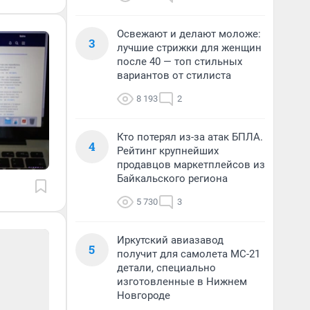
Освежают и делают моложе:
3
лучшие стрижки для женщин
после 40 — топ стильных
вариантов от стилиста
8 193
2
Кто потерял из-за атак БПЛА.
4
Рейтинг крупнейших
продавцов маркетплейсов из
Байкальского региона
5 730
3
Иркутский авиазавод
5
получит для самолета МС-21
детали, специально
изготовленные в Нижнем
Новгороде