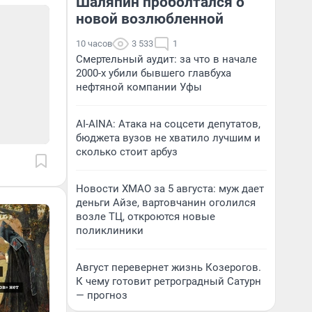
Шаляпин проболтался о
новой возлюбленной
10 часов
3 533
1
Смертельный аудит: за что в начале
2000-х убили бывшего главбуха
нефтяной компании Уфы
AI-AINA: Атака на соцсети депутатов,
бюджета вузов не хватило лучшим и
сколько стоит арбуз
Новости ХМАО за 5 августа: муж дает
деньги Айзе, вартовчанин оголился
возле ТЦ, откроются новые
поликлиники
Август перевернет жизнь Козерогов.
К чему готовит ретроградный Сатурн
— прогноз