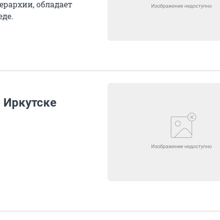
ерархии, обладает
де.
 Иркутске