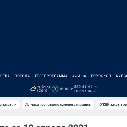
СТВА
ПОГОДА
ТЕЛЕПРОГРАММА
АФИША
ГОРОСКОП
КУРС
USD 81,41
СЕЙЧАС
0
ПРОБКИ
+20°C
EUR 94,06
е закрыли
Летчики пропавшего самолета спаслись
О`КЕЙ закрывает