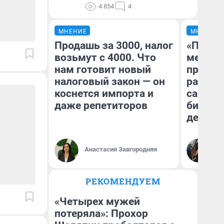
4 854
4
МНЕНИЕ
МНЕНИЕ
Продашь за 3000, налог
«Покуп
возьмут с 4000. Что
мешке»
нам готовит новый
предпр
налоговый закон — он
рассказ
коснется импорта и
самом 
даже репетиторов
бизнес
дешевы
На
Анастасия Завгородняя
От
де
РЕКОМЕНДУЕМ
«Четырех мужей
потеряла»: Прохор