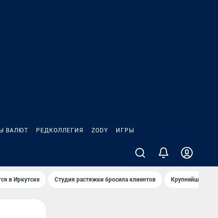
Ы ВАЛЮТ
РЕДКОЛЛЕГИЯ
ZODY
ИГРЫ
ся в Иркутске
Студия растяжки бросила клиентов
Крупнейшие про