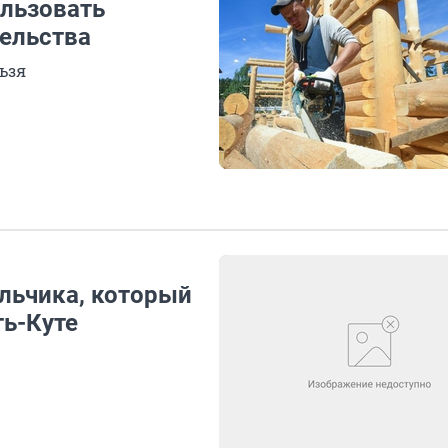
льзовать
тельства
ьзя
льчика, который
ть-Куте