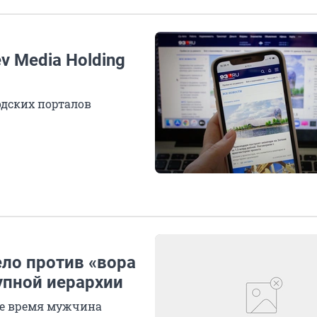
v Media Holding
одских порталов
ело против «вора
тупной иерархии
щее время мужчина