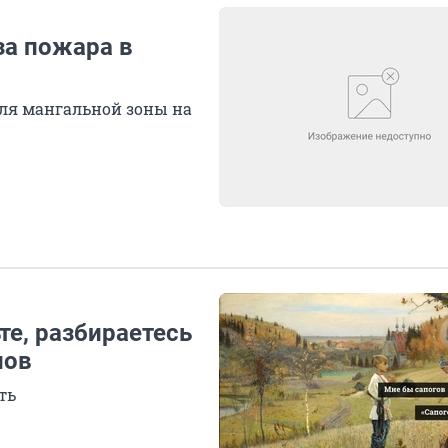
за пожара в
ля мангальной зоны на
те, разбираетесь
лов
ть