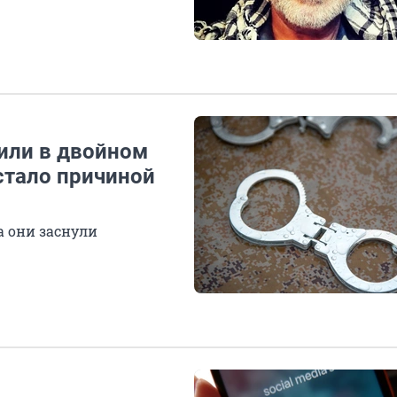
нили в двойном
стало причиной
а они заснули