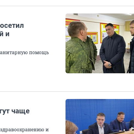
посетил
й и
уманитарную помощь
гут чаще
о здравоохранению и