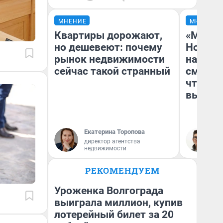
МНЕНИЕ
МНЕНИЕ
Квартиры дорожают,
«Мы ви
но дешевеют: почему
Нолана
рынок недвижимости
настро
сейчас такой странный
смотре
чтобы 
выгляд
Екатерина Торопова
На
директор агентства
недвижимости
РЕКОМЕНДУЕМ
Уроженка Волгограда
выиграла миллион, купив
лотерейный билет за 20