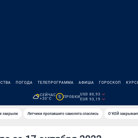
СТВА
ПОГОДА
ТЕЛЕПРОГРАММА
АФИША
ГОРОСКОП
КУРС
USD 80,93
СЕЙЧАС
5
ПРОБКИ
+30°C
EUR 93,19
е закрыли
Летчики пропавшего самолета спаслись
О`КЕЙ закрывает