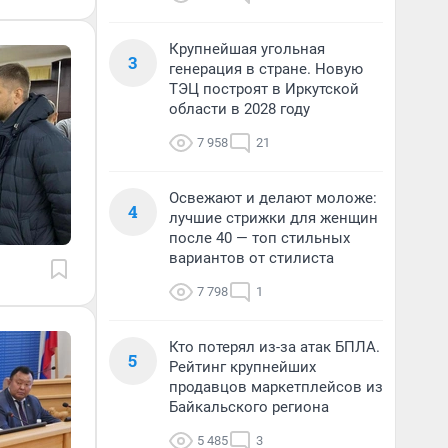
Крупнейшая угольная
3
генерация в стране. Новую
ТЭЦ построят в Иркутской
области в 2028 году
7 958
21
Освежают и делают моложе:
4
лучшие стрижки для женщин
после 40 — топ стильных
вариантов от стилиста
7 798
1
Кто потерял из-за атак БПЛА.
5
Рейтинг крупнейших
продавцов маркетплейсов из
Байкальского региона
5 485
3