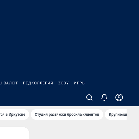
Ы ВАЛЮТ
РЕДКОЛЛЕГИЯ
ZODY
ИГРЫ
ся в Иркутске
Студия растяжки бросила клиентов
Крупнейшие про