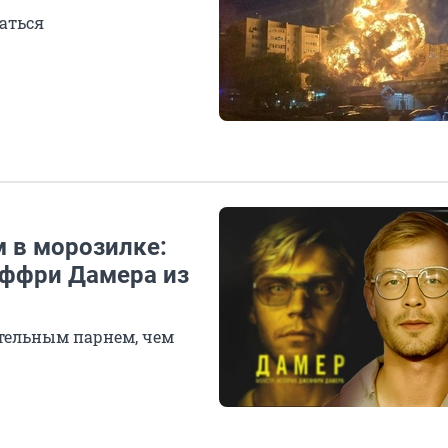
аться
 в морозилке:
еффри Дамера из
ательным парнем, чем