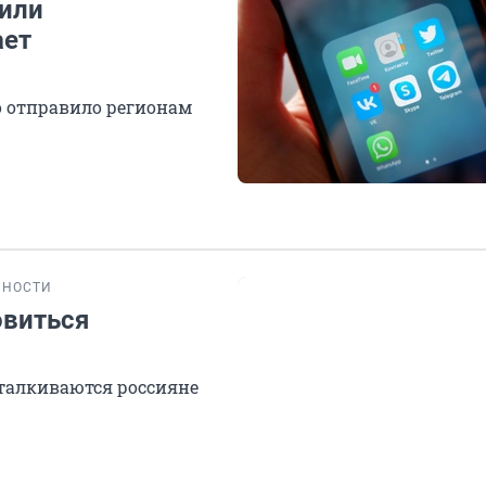
тили
ает
о отправило регионам
БНОСТИ
овиться
сталкиваются россияне