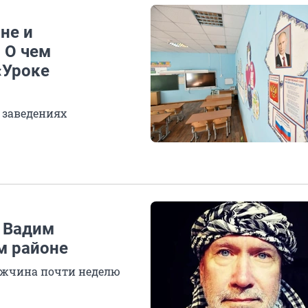
не и
 О чем
«Уроке
 заведениях
 Вадим
м районе
Мужчина почти неделю