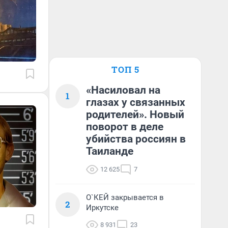
ТОП 5
«Насиловал на
1
глазах у связанных
родителей». Новый
поворот в деле
убийства россиян в
Таиланде
12 625
7
О`КЕЙ закрывается в
2
Иркутске
8 931
23