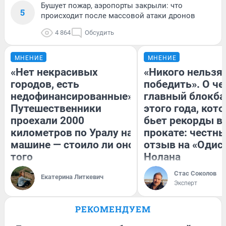
Бушует пожар, аэропорты закрыли: что
5
происходит после массовой атаки дронов
4 864
Обсудить
МНЕНИЕ
МНЕНИЕ
«Нет некрасивых
«Никого нельзя
городов, есть
победить». О ч
недофинансированные».
главный блокба
Путешественники
этого года, кот
проехали 2000
бьет рекорды в
километров по Уралу на
прокате: честн
машине — стоило ли оно
отзыв на «Одис
того
Нолана
Стас Соколов
Екатерина Литкевич
Эксперт
РЕКОМЕНДУЕМ