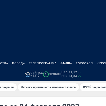
СТВА
ПОГОДА
ТЕЛЕПРОГРАММА
АФИША
ГОРОСКОП
КУРС
USD 82,17
СЕЙЧАС
1
ПРОБКИ
+13°C
EUR 94,84
е закрыли
Летчики пропавшего самолета спаслись
О`КЕЙ закрывает