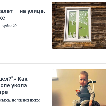
алет — на улице.
ке
 рублей?
шел?"» Как
осле укола
ире
 сына, но чиновники