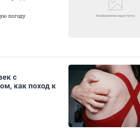
бую погоду
век с
м, как поход к