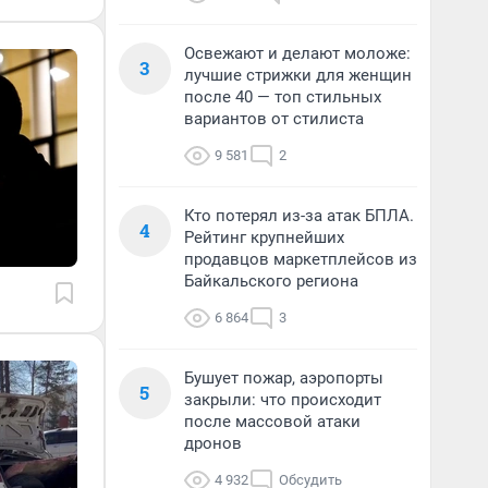
Освежают и делают моложе:
3
лучшие стрижки для женщин
после 40 — топ стильных
вариантов от стилиста
9 581
2
Кто потерял из-за атак БПЛА.
4
Рейтинг крупнейших
продавцов маркетплейсов из
Байкальского региона
6 864
3
Бушует пожар, аэропорты
5
закрыли: что происходит
после массовой атаки
дронов
4 932
Обсудить