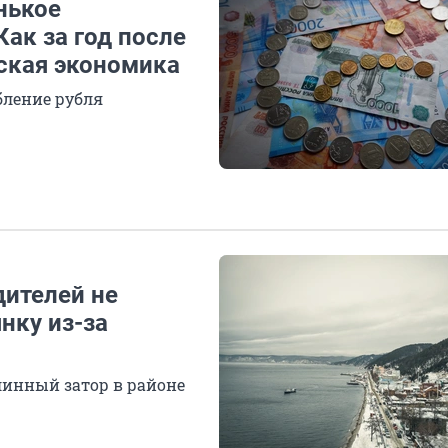
нькое
Как за год после
ская экономика
бление рубля
дителей не
нку из-за
линный затор в районе