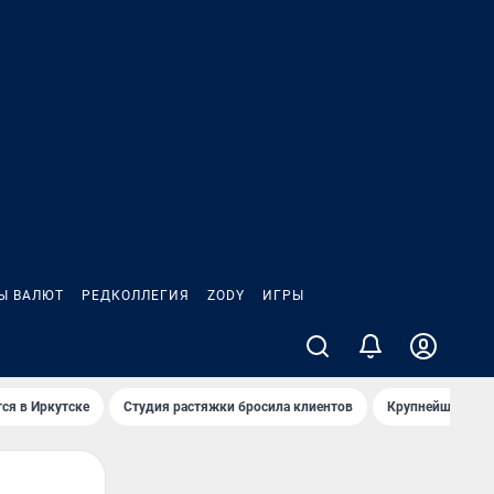
Ы ВАЛЮТ
РЕДКОЛЛЕГИЯ
ZODY
ИГРЫ
ся в Иркутске
Студия растяжки бросила клиентов
Крупнейшие про