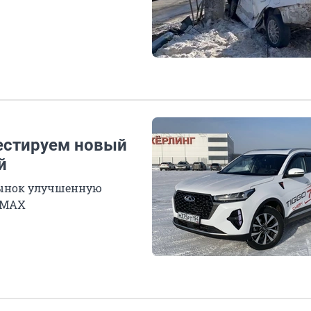
естируем новый
й
 рынок улучшенную
o MAX