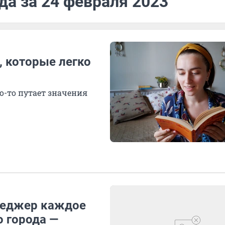
да за 24 февраля 2023
, которые легко
то-то путает значения
енеджер каждое
о города —