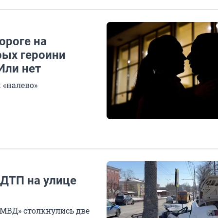
ороге на
рых героини
Или нет
 «налево»
 ДТП на улице
 МВД» столкнулись две