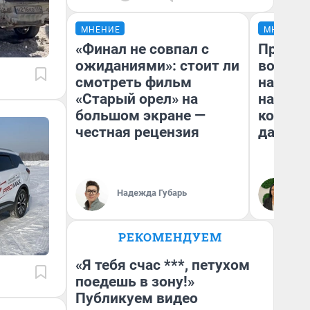
МНЕНИЕ
МНЕНИЕ
«Финал не совпал с
Продаш
ожиданиями»: стоит ли
возьмут
смотреть фильм
нам го
«Старый орел» на
налого
большом экране —
коснет
честная рецензия
даже р
Надежда Губарь
Ан
РЕКОМЕНДУЕМ
«Я тебя счас ***, петухом
поедешь в зону!»
Публикуем видео