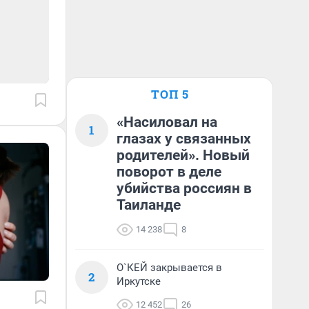
ТОП 5
«Насиловал на
1
глазах у связанных
родителей». Новый
поворот в деле
убийства россиян в
Таиланде
14 238
8
О`КЕЙ закрывается в
2
Иркутске
12 452
26