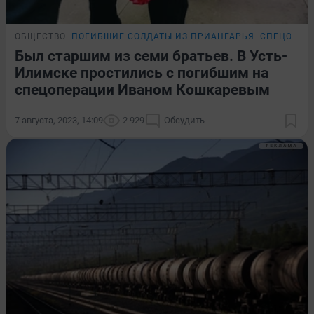
ОБЩЕСТВО
ПОГИБШИЕ СОЛДАТЫ ИЗ ПРИАНГАРЬЯ
СПЕЦОПЕР
Был старшим из семи братьев. В Усть-
Илимске простились с погибшим на
спецоперации Иваном Кошкаревым
7 августа, 2023, 14:09
2 929
Обсудить