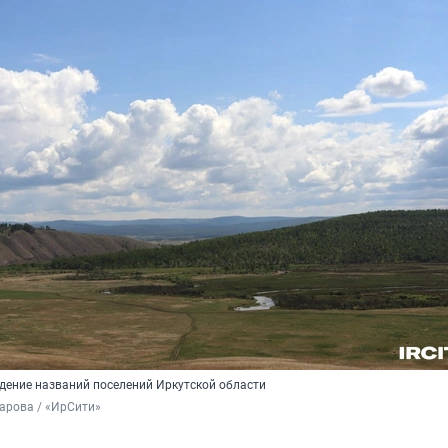
ение названий поселений Иркутской области
арова / «ИрСити»