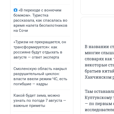
«В переходе с вонючим
бомжом». Туристка
рассказала, как спасалась во
время налета беспилотников
на Сочи
«Туризм не прекращается, он
В названии с
трансформируется»: как
россияне будут отдыхать в
многие слыша
августе — ответ эксперта
словарях как
некоторые ст
Смоленскую область накрыл
братьев кита
разрушительный циклон:
Ханчинском р
власти ввели режим ЧС, есть
погибшие — кадры
Там останавл
Какой будет зима, можно
Култукскому 
узнать по погоде 7 августа —
— по первым 
важные приметы
исследовател