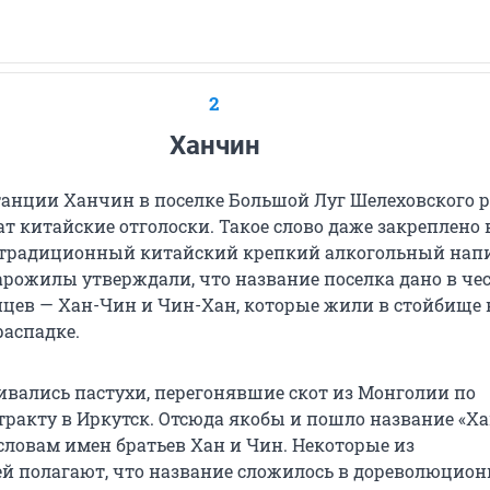
2
Ханчин
танции Ханчин в поселке Большой Луг Шелеховского 
т китайские отголоски. Такое слово даже закреплено 
 традиционный китайский крепкий алкогольный напи
арожилы утверждали, что название поселка дано в че
йцев — Хан-Чин и Чин-Хан, которые жили в стойбище 
аспадке.
ивались пастухи, перегонявшие скот из Монголии по
тракту в Иркутск. Отсюда якобы и пошло название «Х
словам имен братьев Хан и Чин. Некоторые из
ей полагают, что название сложилось в дореволюцион