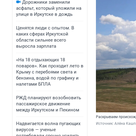
Дорожники заменили
асфальт, который уложили на
улице в Иркутске в дождь
Ценятся люди с опытом. В
каких сферах Иркутской
области сильнее всего
выросла зарплата
«На 18 отдыхающих 18
поваров». Как проходит лето в
Крыму с перебоями света и
бензина, водой по графику и
налетами БПЛА
РЖД планируют возобновить
пассажирское движение
между Иркутском и Пекином
Раскрываем происхожд
Надвигается волна пугающих
Источник: 
Алёна Кашп
вирусов — ученые
потребовали срочно усилить