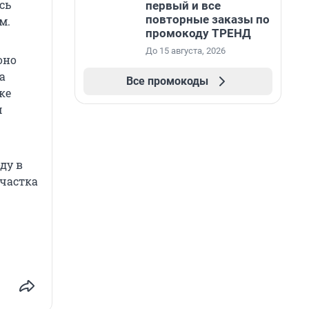
сь
первый и все
повторные заказы по
м.
промокоду ТРЕНД
До 15 августа, 2026
оно
а
Все промокоды
ке
м
ду в
участка