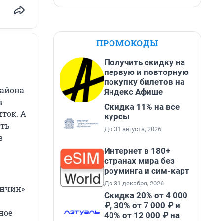
ПРОМОКОДЫ
Получить скидку на
первую и повторную
покупку билетов на
района
Яндекс Афише
в
Скидка 11% на все
ток. А
курсы
сть
До 31 августа, 2026
в
Интернет в 180+
странах мира без
роуминга и сим-карт
До 31 декабря, 2026
анчин»
Скидка 20% от 4 000
₽, 30% от 7 000 ₽ и
ное
40% от 12 000 ₽ на