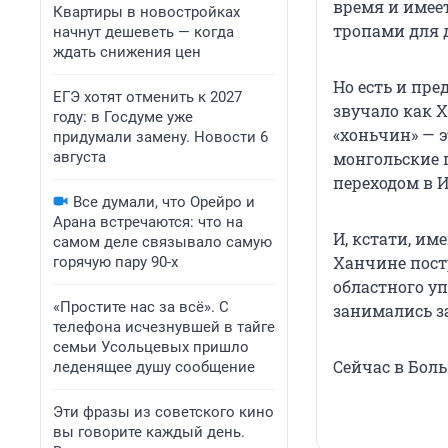
время и имее
Квартиры в новостройках
тропами для 
начнут дешеветь — когда
ждать снижения цен
Но есть и пре
ЕГЭ хотят отменить к 2027
звучало как Х
году: в Госдуме уже
«хоньчин» — э
придумали замену. Новости 6
августа
монгольские 
переходом в И
Все думали, что Орейро и
Арана встречаются: что на
И, кстати, им
самом деле связывало самую
Ханчине пост
горячую пару 90-х
областного у
«Простите нас за всё». С
занимались за
телефона исчезнувшей в тайге
семьи Усольцевых пришло
Сейчас в Боль
леденящее душу сообщение
Эти фразы из советского кино
вы говорите каждый день.