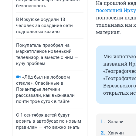
На прошлой нед
безопасность
поселений Ирку
попросили под
В Иркутске осудили 13
топонимах им х
человек за создание сети
подпольных казино
материал.
Покупатель приобрел на
маркетплейсе новенький
Мы использо
телевизор, а вместе с ним —
названий Ирк
кучу проблем
«Географичес
«Лёд был на лобовом
«Географиче
стекле». Спасённые в
Березовского
Приангарье лётчики
открытых ис
рассказали, как выживали
почти трое суток в тайге
С 1 сентября детей будут
возить в автобусах по новым
Залари
правилам — что важно знать
Ханчин