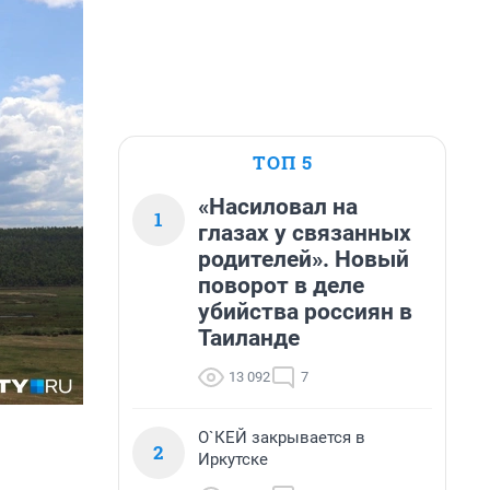
ТОП 5
«Насиловал на
1
глазах у связанных
родителей». Новый
поворот в деле
убийства россиян в
Таиланде
13 092
7
О`КЕЙ закрывается в
2
Иркутске