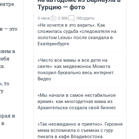
центре
Турцию — фото
3 часа
2 506
Обсудить
«Не хочется в это верить». Как
и — это
сложилась судьба «следователя на
золотом Lexus» после скандала в
Екатеринбурге
нием в
себя
«Чисто все мамы и все дети на
а.
свете»: как медвежонок Момота
покорил буквально весь интернет.
Видео
, то
ту
«Мы начали в самое нестабильное
время»: как многодетная мама из
Архангельска создала свой бизнес
орая и
 в
«Так неожиданно и приятно». Героиня
мема вспомнила о съемках с гуру
пикапа в кафе Владивостока