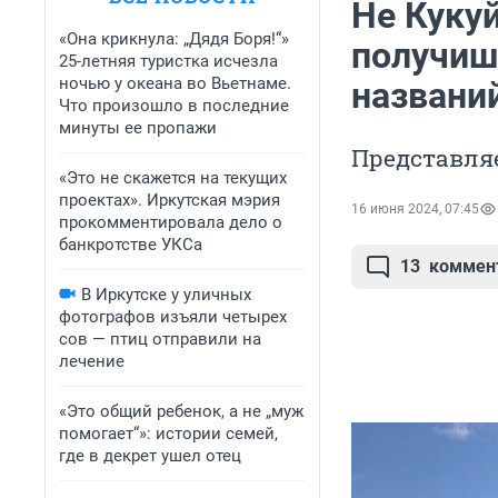
Не Кукуй
«Она крикнула: „Дядя Боря!“»
получиш
25-летняя туристка исчезла
ночью у океана во Вьетнаме.
названи
Что произошло в последние
минуты ее пропажи
Представля
«Это не скажется на текущих
проектах». Иркутская мэрия
16 июня 2024, 07:45
прокомментировала дело о
банкротстве УКСа
13
коммен
В Иркутске у уличных
фотографов изъяли четырех
сов — птиц отправили на
лечение
«Это общий ребенок, а не „муж
помогает“»: истории семей,
где в декрет ушел отец