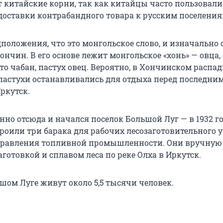
т китайские корни, так как китайцы часто пользовали
доставки контрабандного товара к русским поселения
дположения, что это монгольское слово, и изначально 
ончин. В его основе лежит монгольское «хонь» — овца, 
то чабан, пастух овец. Вероятно, в Хончинском распад
пастухи останавливались для отдыха перед последни
ркутск.
енно отсюда и начался поселок Большой Луг — в 1932 го
роили три барака для рабочих лесозаготовительного 
правления топливной промышленности. Они вручную
готовкой и сплавом леса по реке Олха в Иркутск.
шом Луге живут около 5,5 тысячи человек.