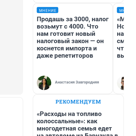
МНЕНИЕ
МНЕНИ
Продашь за 3000, налог
«Мы в
возьмут с 4000. Что
Нолан
нам готовит новый
настр
налоговый закон — он
смотр
коснется импорта и
чтобы
даже репетиторов
выгля
Анастасия Завгородняя
РЕКОМЕНДУЕМ
«Расходы на топливо
колоссальные»: как
многодетная семья едет
на автодоме из Барнаула в