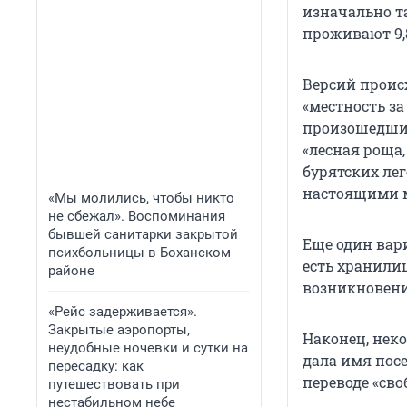
изначально т
проживают 9,
Версий происх
«местность за
произошедшим 
«лесная роща,
бурятских лег
настоящими м
«Мы молились, чтобы никто
не сбежал». Воспоминания
бывшей санитарки закрытой
Еще один вар
психбольницы в Боханском
есть хранилищ
районе
возникновени
«Рейс задерживается».
Закрытые аэропорты,
Наконец, неко
неудобные ночевки и сутки на
дала имя посе
пересадку: как
переводе «своб
путешествовать при
нестабильном небе