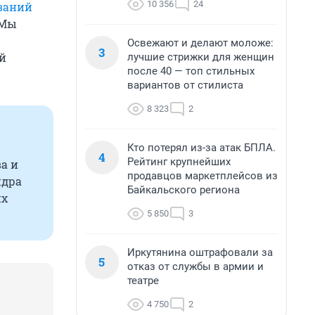
10 356
24
ваний
 Мы
Освежают и делают моложе:
3
ый
лучшие стрижки для женщин
после 40 — топ стильных
вариантов от стилиста
8 323
2
Кто потерял из-за атак БПЛА.
4
Рейтинг крупнейших
а и
продавцов маркетплейсов из
ндра
Байкальского региона
их
5 850
3
Иркутянина оштрафовали за
5
отказ от службы в армии и
театре
4 750
2