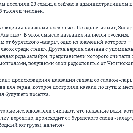
ам поселили 23 семьи, а сейчас в административном 
8 тысячи человек.
ождения названий несколько. По одной из них, Залар
 Аларью». В этом смысле название является русским,
от бурятского «аларь», одно из значений которого —
 лесок среди степи». Другая версия связана с упомина
ендах рода залайри, представители которого считали 
онголами, ведущими свои родословные от Чингисхан
иант происхождения названия связан со словом «ларь»
а для зерна, которое построили казаки по пути к мес
я будущего поселка.
торые исследователи считают, что название реки, кот
лку, вероятно, происходит от бурятского слова «залар»,
одный (от груза), налегке».