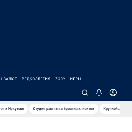
Ы ВАЛЮТ
РЕДКОЛЛЕГИЯ
ZODY
ИГРЫ
ся в Иркутске
Студия растяжки бросила клиентов
Крупнейшие про