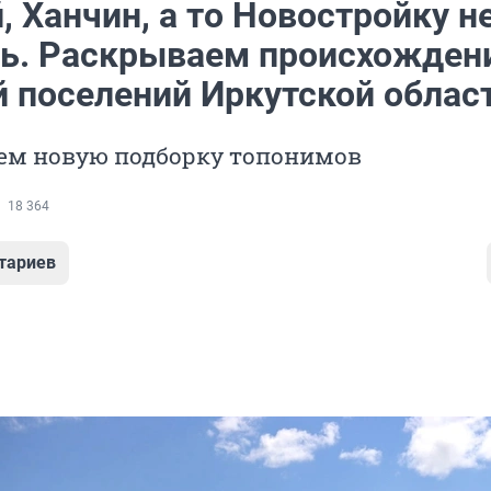
, Ханчин, а то Новостройку н
ь. Раскрываем происхожден
й поселений Иркутской облас
ем новую подборку топонимов
18 364
тариев