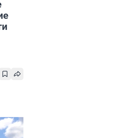
е
ие
ти