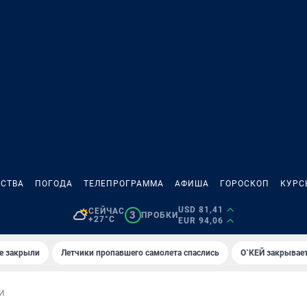
СТВА
ПОГОДА
ТЕЛЕПРОГРАММА
АФИША
ГОРОСКОП
КУРС
USD 81,41
СЕЙЧАС
3
ПРОБКИ
+27°C
EUR 94,06
е закрыли
Летчики пропавшего самолета спаслись
О`КЕЙ закрывает
И