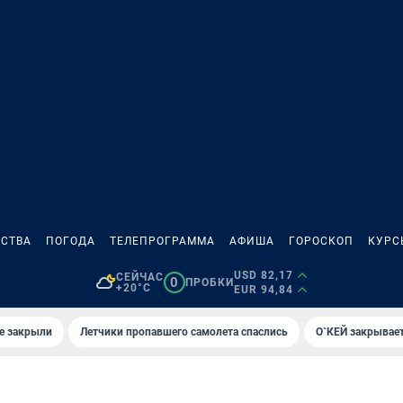
СТВА
ПОГОДА
ТЕЛЕПРОГРАММА
АФИША
ГОРОСКОП
КУРС
USD 82,17
СЕЙЧАС
0
ПРОБКИ
+20°C
EUR 94,84
е закрыли
Летчики пропавшего самолета спаслись
О`КЕЙ закрывает