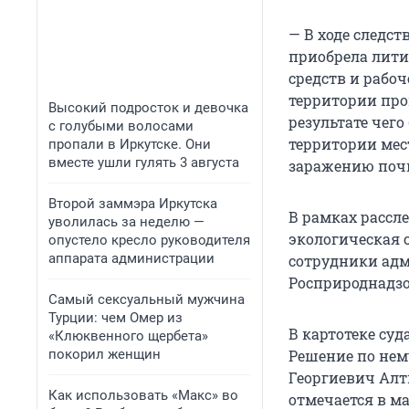
— В ходе следс
приобрела лити
средств и рабо
территории пр
Высокий подросток и девочка
результате чег
с голубыми волосами
территории мес
пропали в Иркутске. Они
вместе ушли гулять 3 августа
заражению почв
Второй заммэра Иркутска
В рамках рассл
уволилась за неделю —
экологическая 
опустело кресло руководителя
аппарата администрации
сотрудники адм
Росприроднадзо
Самый сексуальный мужчина
Турции: чем Омер из
В картотеке суд
«Клюквенного щербета»
покорил женщин
Решение по нем
Георгиевич Алт
Как использовать «Макс» во
отмечается в м