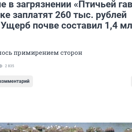
е в загрязнении «Птичьей га
ке заплатят 260 тыс. рублей
 Ущерб почве составил 1,4 м
лось примирением сторон
2 835
 комментарий