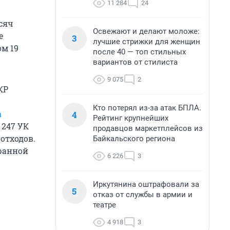
11 284
24
сяч
Освежают и делают моложе:
е
3
лучшие стрижки для женщин
ом 19
после 40 — топ стильных
вариантов от стилиста
9 075
2
КР
Кто потерял из-за атак БПЛА.
а
4
Рейтинг крупнейших
 247 УК
продавцов маркетплейсов из
отходов.
Байкальского региона
ранной
6 226
3
Иркутянина оштрафовали за
5
отказ от службы в армии и
театре
4 918
3