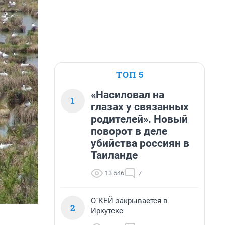
ТОП 5
«Насиловал на
1
глазах у связанных
родителей». Новый
поворот в деле
убийства россиян в
Таиланде
13 546
7
О`КЕЙ закрывается в
2
Иркутске