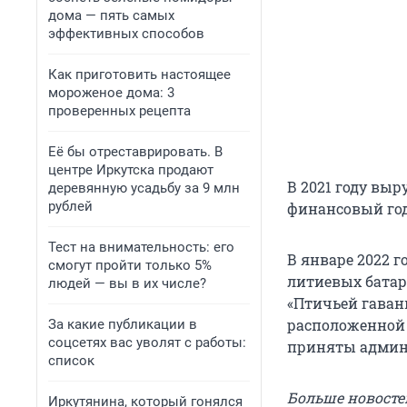
дома — пять самых
эффективных способов
Как приготовить настоящее
мороженое дома: 3
проверенных рецепта
Её бы отреставрировать. В
центре Иркутска продают
В 2021 году выр
деревянную усадьбу за 9 млн
рублей
финансовый год
Тест на внимательность: его
В январе 2022 
смогут пройти только 5%
литиевых батар
людей — вы в их числе?
«Птичьей гаван
расположенной 
За какие публикации в
соцсетях вас уволят с работы:
приняты админи
список
Больше новосте
Иркутянина, который гонялся