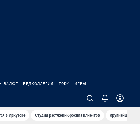
Ы ВАЛЮТ
РЕДКОЛЛЕГИЯ
ZODY
ИГРЫ
ся в Иркутске
Студия растяжки бросила клиентов
Крупнейшие про