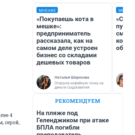
МНЕНИЕ
МНЕНИ
«Покупаешь кота в
«Спут
мешке»:
пургу»
предприниматель
смерт
рассказала, как на
котор
самом деле устроен
обнар
бизнес со складами
дешевых товаров
Наталья Шорохова
Открыла кофейную точку на
деньги соцразвития
РЕКОМЕНДУЕМ
На пляже под
лее 4
Геленджиком при атаке
, серой,
БПЛА погибли
преподаватель