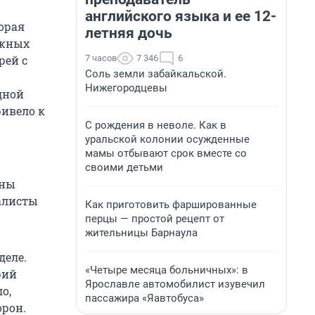
английского языка и ее 12-
орая
летняя дочь
ежных
7 часов
7 346
6
рей с
Соль земли забайкальской.
Нижегородцевы
дной
ривело к
С рождения в неволе. Как в
уральской колонии осужденные
мамы отбывают срок вместе со
своими детьми
ены
алисты
Как приготовить фаршированные
перцы — простой рецепт от
жительницы Барнаула
деле.
«Четыре месяца больничных»: в
рий
Ярославле автомобилист изувечил
о,
пассажира «Яавтобуса»
орон.