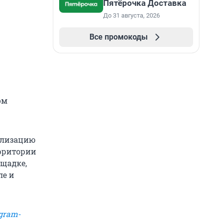
Пятёрочка Доставка
До 31 августа, 2026
Все промокоды
ом
илизацию
ерритории
ощадке,
ле и
gram-