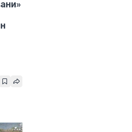
вани»
лн