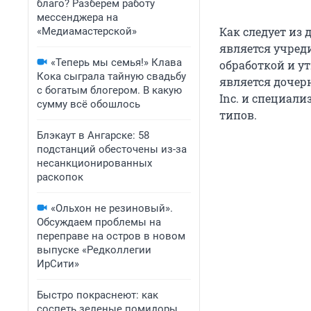
благо? Разберем работу
мессенджера на
Как следует из
«Медиамастерской»
является учред
«Теперь мы семья!» Клава
обработкой и ут
Кока сыграла тайную свадьбу
является дочер
с богатым блогером. В какую
Inc. и специал
сумму всё обошлось
типов.
Блэкаут в Ангарске: 58
подстанций обесточены из-за
несанкционированных
раскопок
«Ольхон не резиновый».
Обсуждаем проблемы на
переправе на остров в новом
выпуске «Редколлегии
ИрСити»
Быстро покраснеют: как
соспеть зеленые помидоры