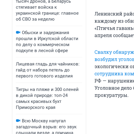
тысяч дронов, а Беларусь
стягивает войска к
украинской границе: главное
Ленинский райо
об СВО за неделю
каждому из обв
«Птичья гавань»
Обыски и задержания
апреля сообщает
прошли в Иркутской области
по делу о коммерческом
подкупе в лесной сфере
Свалку обнару
возбудил уголо
Лицевая гладь для чайников:
экологически о
гайд от набора петель до
сотрудника ко
первого готового изделия
РФ — нарушение
Уголовное дело
Тигры на пляже и 300 оленей
прокуратуры.
в дикой природе: топ-24
самых красивых бухт
Приморского края
Всю Москву напугал
загадочный взрыв: его звук
слышали везде, а причина