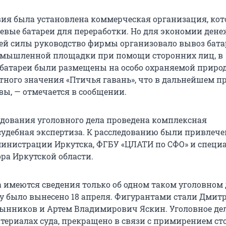
твия была установлена коммерческая организация, кот
евые батареи для переработки. Но для экономии ден
чей силы руководство фирмы организовало вывоз бата
омышленной площадки при помощи сторонних лиц, в
о батареи были размещены на особо охраняемой приро
тного значения «Птичья гавань», что в дальнейшем п
ы, — отмечается в сообщении.
едования уголовного дела проведена комплексная
судебная экспертиза. К расследованию были привлеч
инистрации Иркутска, ФГБУ «ЦЛАТИ по СФО» и специ
ра Иркутской области.
а имеются сведения только об одном таком уголовном 
у было вынесено 18 апреля. Фигурантами стали Дмит
ынников и Артем Владимирович Яскин. Уголовное дел
атериалах суда, прекращено в связи с примирением ст