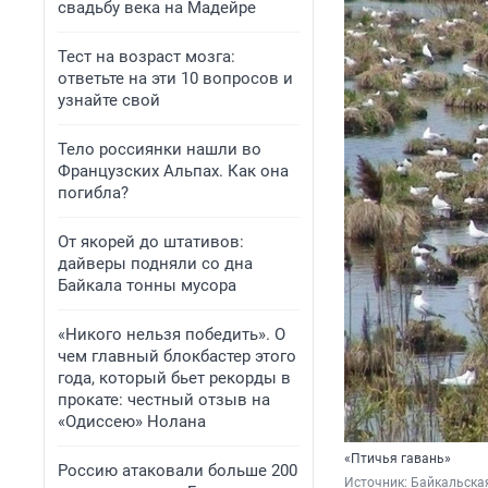
свадьбу века на Мадейре
Тест на возраст мозга:
ответьте на эти 10 вопросов и
узнайте свой
Тело россиянки нашли во
Французских Альпах. Как она
погибла?
От якорей до штативов:
дайверы подняли со дна
Байкала тонны мусора
«Никого нельзя победить». О
чем главный блокбастер этого
года, который бьет рекорды в
прокате: честный отзыв на
«Одиссею» Нолана
«Птичья гавань»
Россию атаковали больше 200
Источник: 
Байкальская