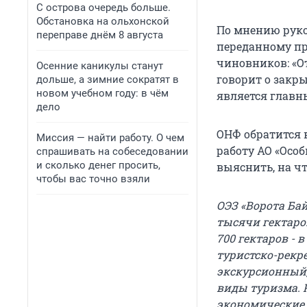
С острова очередь больше.
Обстановка на ольхонской
По мнению руко
переправе днём 8 августа
переданному пре
чиновников: «О
Осенние каникулы станут
говорит о закры
дольше, а зимние сократят в
новом учебном году: в чём
является главн
дело
ОНФ обратится 
Миссия — найти работу. О чем
работу АО «Осо
спрашивать на собеседовании
и сколько денег просить,
выяснить, на ч
чтобы вас точно взяли
ОЭЗ «Ворота Бай
тысячи гектаров
700 гектаров - 
туристско-рекр
экскурсионный,
виды туризма. 
экономические 