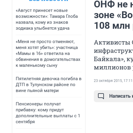
ОНФ не 
«Август принесет новые
зоне «В
возможности»: Тамара Глоба
назвала, кому из знаков
108 млн 
зодиака улыбнется удача
Активисты 
«Меня не просто отменяют,
меня хотят убить»: участница
инфраструкт
«Мамы в 16» ответила на
Байкала», к
обвинения в домогательствах
к маленькому сыну
миллионов 
Пятилетняя девочка погибла в
23 октября 2015, 17:11
ДТП в Тулунском районе по
вине пьяной матери
Написать
Пенсионеры получат
прибавку: кому придут
дополнительные выплаты с 1
сентября