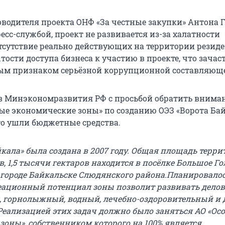
водителя проекта ОНФ «За честные закупки» Антона Г
сс-службой, проект не развивается из-за халатности
тсутствие реально действующих на территории резид
тости доступа бизнеса к участию в проекте, что зачас
ым признаком серьёзной коррупционной составляюще
в Минэкономразвития РФ с просьбой обратить внима
бые экономические зоны» по созданию ОЭЗ «Ворота Бай
то ушли бюджетные средства.
кала» была создана в 2007 году. Общая площадь терри
, 1,5 тысячи гектаров находится в посёлке Большое Го
в городе Байкальске Слюдянского района.Планировалос
еационный потенциал зоны позволит развивать делов
 горнолыжный, водный, лечебно-оздоровительный и 
Реализацией этих задач должно было заняться АО «Ос
зоны», собственником которого на 100% является