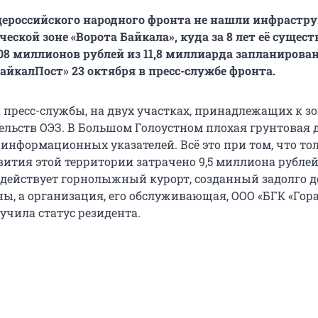
ероссийского народного фронта не нашли инфрастр
еской зоне «Ворота Байкала», куда за 8 лет её сущес
08 миллионов рублей из 11,8 миллиарда запланирова
айкалПост» 23 октября в пресс-службе фронта.
пресс-службы, на двух участках, принадлежащих к зон
ельств ОЭЗ. В Большом Голоустном плохая грунтовая д
 информационных указателей. Всё это при том, что то
ития этой территории затрачено 9,5 миллиона рублей
 действует горнолыжный курорт, созданный задолго д
ны, а организация, его обслуживающая, ООО «БГК «Гор
учила статус резидента.