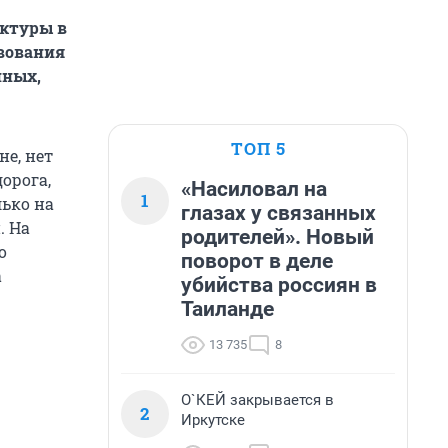
уктуры в
твования
нных,
ТОП 5
е, нет
орога,
«Насиловал на
1
лько на
глазах у связанных
. На
родителей». Новый
о
поворот в деле
а
убийства россиян в
Таиланде
13 735
8
О`КЕЙ закрывается в
2
Иркутске