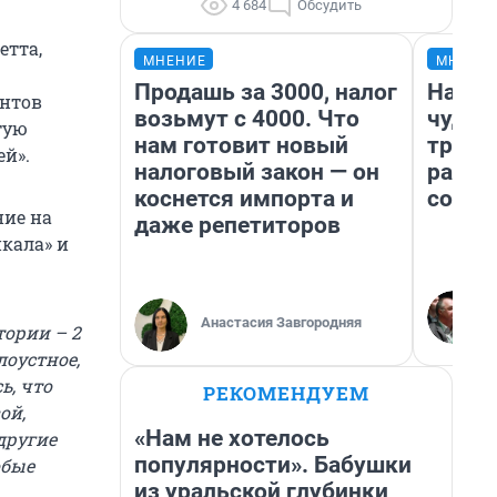
4 684
Обсудить
етта,
МНЕНИЕ
МНЕНИ
Продашь за 3000, налог
Насле
ентов
возьмут с 4000. Что
чудом
тую
нам готовит новый
транс
й».
налоговый закон — он
разне
коснется импорта и
совет
ние на
даже репетиторов
кала» и
Анастасия Завгородняя
тории – 2
лоустное,
ь, что
РЕКОМЕНДУЕМ
ой,
«Нам не хотелось
другие
популярности». Бабушки
обые
из уральской глубинки