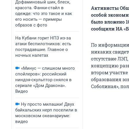
Дофаминовый шик, блеск,
Активисты Общ
красота. Фанки-стайл в
одежде: что это такое и как
особой экономич
его носить — примеры
было вложено 1
образов с фото
сообщили ИА «Б
На Кубани горит НПЗ из-за
атаки беспилотников: есть
По информации 
пострадавшие. Главное о
никаких свидет
ночных налетах
отсутствие ЛЭП,
концепцию разв
«Минус — слишком много
втором участке
спойлеров»: российский
образования зо
ниндзя-скульптор снялся в
сериале «Дом Дракона».
Соболиная», пол
Видео
Ну просто милашки! Двух
байкальских нерп поселили в
московском океанариуме:
видео