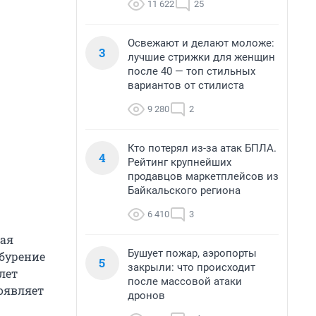
11 622
25
Освежают и делают моложе:
3
лучшие стрижки для женщин
после 40 — топ стильных
вариантов от стилиста
9 280
2
Кто потерял из-за атак БПЛА.
4
Рейтинг крупнейших
продавцов маркетплейсов из
Байкальского региона
6 410
3
вая
Бушует пожар, аэропорты
(бурение
5
закрыли: что происходит
лет
после массовой атаки
оявляет
дронов