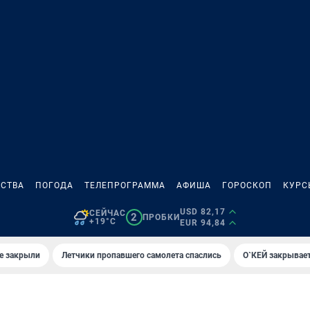
СТВА
ПОГОДА
ТЕЛЕПРОГРАММА
АФИША
ГОРОСКОП
КУРС
USD 82,17
СЕЙЧАС
2
ПРОБКИ
+19°C
EUR 94,84
е закрыли
Летчики пропавшего самолета спаслись
О`КЕЙ закрывает