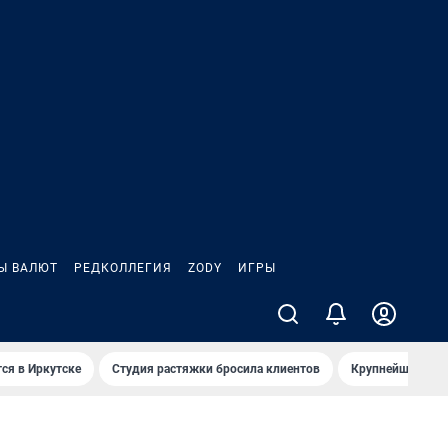
Ы ВАЛЮТ
РЕДКОЛЛЕГИЯ
ZODY
ИГРЫ
ся в Иркутске
Студия растяжки бросила клиентов
Крупнейшие про