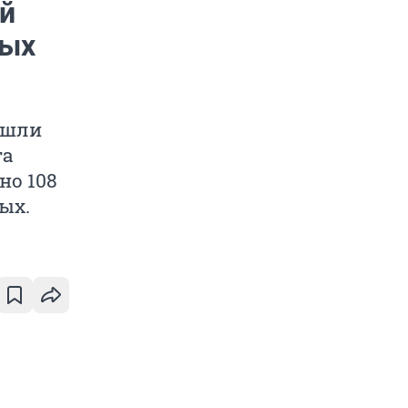
й
ных
ашли
та
но 108
ых.