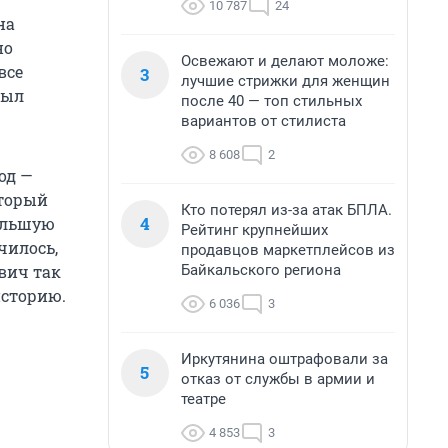
10 787
24
на
но
Освежают и делают моложе:
все
3
лучшие стрижки для женщин
был
после 40 — топ стильных
вариантов от стилиста
8 608
2
од —
оторый
Кто потерял из-за атак БПЛА.
4
большую
Рейтинг крупнейших
чилось,
продавцов маркетплейсов из
Байкальского региона
вич так
историю.
6 036
3
Иркутянина оштрафовали за
5
отказ от службы в армии и
театре
4 853
3