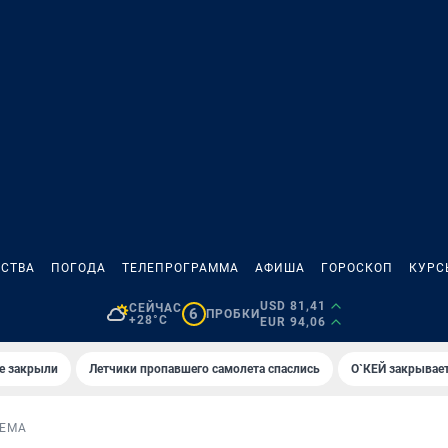
СТВА
ПОГОДА
ТЕЛЕПРОГРАММА
АФИША
ГОРОСКОП
КУРС
USD 81,41
СЕЙЧАС
6
ПРОБКИ
+28°C
EUR 94,06
е закрыли
Летчики пропавшего самолета спаслись
О`КЕЙ закрывает
ЕМА