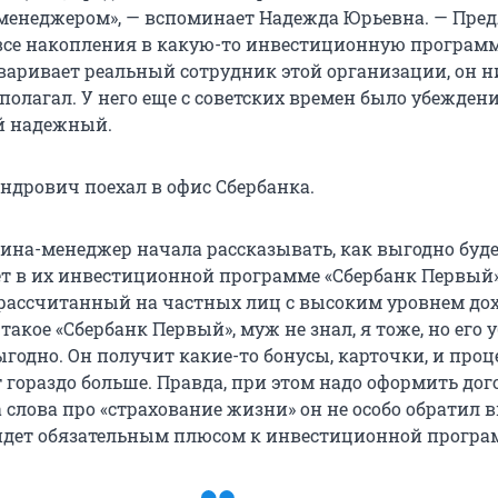
менеджером», — вспоминает Надежда Юрьевна. — Пре
се накопления в какую-то инвестиционную программ
оваривает реальный сотрудник этой организации, он н
полагал. У него еще с советских времен было убеждени
й надежный.
андрович поехал в офис Сбербанка.
ина-менеджер начала рассказывать, как выгодно буде
т в их инвестиционной программе «Сбербанк Первый»
рассчитанный на частных лиц с высоким уровнем дох
о такое «Сбербанк Первый», муж не знал, я тоже, но его 
ыгодно. Он получит какие-то бонусы, карточки, и про
 гораздо больше. Правда, при этом надо оформить дог
 слова про «страхование жизни» он не особо обратил 
 идет обязательным плюсом к инвестиционной програ