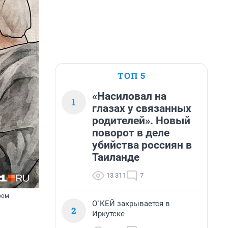
ТОП 5
«Насиловал на
1
глазах у связанных
родителей». Новый
поворот в деле
убийства россиян в
Таиланде
13 311
7
ром
О`КЕЙ закрывается в
2
Иркутске