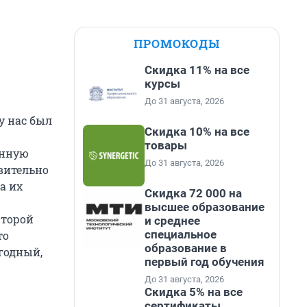
ПРОМОКОДЫ
Скидка 11% на все
курсы
До 31 августа, 2026
у нас был
Скидка 10% на все
товары
онную
До 31 августа, 2026
твительно
а их
Скидка 72 000 на
высшее образование
Второй
и среднее
специальное
то
образование в
годный,
первый год обучения
До 31 августа, 2026
Скидка 5% на все
сертификаты