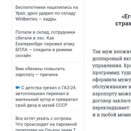
Беспилотники нацелились на
Урал: дрон ударил по складу
«Ег
Wildberries — кадры
страх
Попали в склад, сотрудники
сбегали в лес. Как
Екатеринбург пережил атаку
БПЛА — следили в режиме
Так муж вложил
онлайн
долларовый вкл
управления. Кр
Вам обязаны повысить
программу, туда
зарплату — причина
оформила мужу н
обслуживание не
С детства грезил о ГАЗ-24:
аэропорту можно
автоплюшкин переехал в
маленький хутор и превратил
договор заключи
свой двор в музей СССР
перекладывает 
и в любой моме
Все хотят уехать с острова.
Что происходит на паромной
переправе на Ольхон днем 7