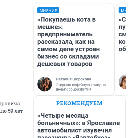
МНЕНИЕ
МНЕНИ
«Покупаешь кота в
«Спут
мешке»:
пургу»
предприниматель
смерт
рассказала, как на
котор
самом деле устроен
обнар
бизнес со складами
дешевых товаров
Наталья Шорохова
Открыла кофейную точку на
деньги соцразвития
РЕКОМЕНДУЕМ
ндровича
ло 59 лет
«Четыре месяца
больничных»: в Ярославле
автомобилист изувечил
пассажира «Яавтобуса»