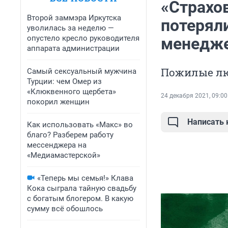
«Страхо
Второй заммэра Иркутска
потеряли
уволилась за неделю —
опустело кресло руководителя
менедже
аппарата администрации
Пожилые лю
Самый сексуальный мужчина
Турции: чем Омер из
«Клюквенного щербета»
24 декабря 2021, 09:00
покорил женщин
Написать
Как использовать «Макс» во
благо? Разберем работу
мессенджера на
«Медиамастерской»
«Теперь мы семья!» Клава
Кока сыграла тайную свадьбу
с богатым блогером. В какую
сумму всё обошлось