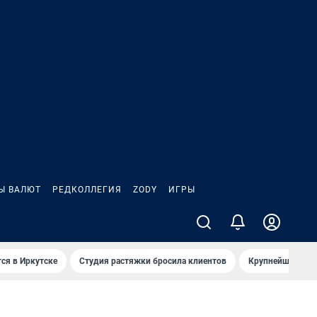
Ы ВАЛЮТ
РЕДКОЛЛЕГИЯ
ZODY
ИГРЫ
ся в Иркутске
Студия растяжки бросила клиентов
Крупнейшие про