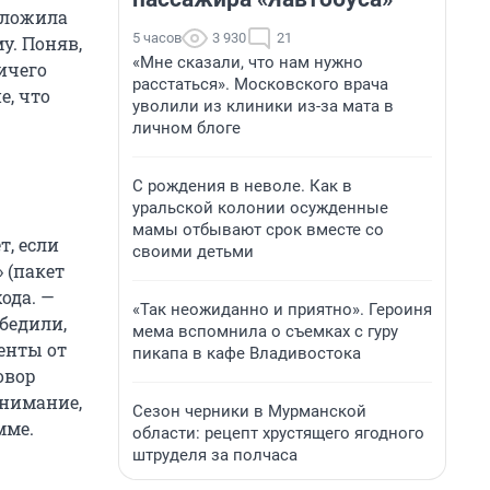
дложила
5 часов
3 930
21
у. Поняв,
«Мне сказали, что нам нужно
ичего
расстаться». Московского врача
е, что
уволили из клиники из-за мата в
личном блоге
С рождения в неволе. Как в
уральской колонии осужденные
мамы отбывают срок вместе со
т, если
своими детьми
 (пакет
ода. —
«Так неожиданно и приятно». Героиня
убедили,
мема вспомнила о съемках с гуру
центы от
пикапа в кафе Владивостока
овор
внимание,
Сезон черники в Мурманской
мме.
области: рецепт хрустящего ягодного
штруделя за полчаса