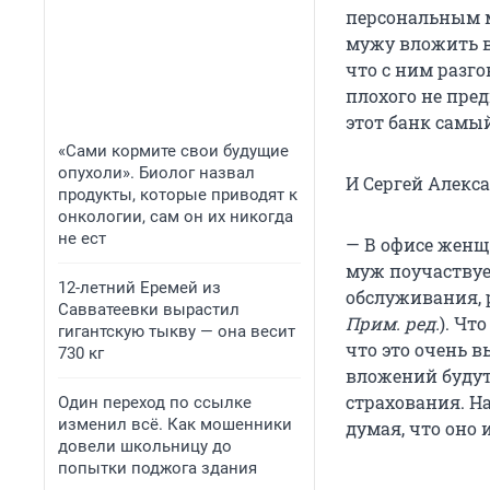
персональным 
мужу вложить в
что с ним разг
плохого не пред
этот банк самы
«Сами кормите свои будущие
опухоли». Биолог назвал
И Сергей Алекс
продукты, которые приводят к
онкологии, сам он их никогда
не ест
— В офисе женщ
муж поучаствуе
12-летний Еремей из
обслуживания, 
Савватеевки вырастил
Прим. ред.
). Чт
гигантскую тыкву — она весит
что это очень в
730 кг
вложений будут
страхования. На
Один переход по ссылке
изменил всё. Как мошенники
думая, что оно
довели школьницу до
попытки поджога здания