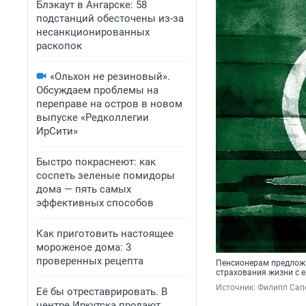
Блэкаут в Ангарске: 58
подстанций обесточены из-за
несанкционированных
раскопок
«Ольхон не резиновый».
Обсуждаем проблемы на
переправе на остров в новом
выпуске «Редколлегии
ИрСити»
Быстро покраснеют: как
соспеть зеленые помидоры
дома — пять самых
эффективных способов
Как приготовить настоящее
мороженое дома: 3
проверенных рецепта
Пенсионерам предложи
страхования жизни с 
Источник: 
Филипп Сапе
Её бы отреставрировать. В
центре Иркутска продают