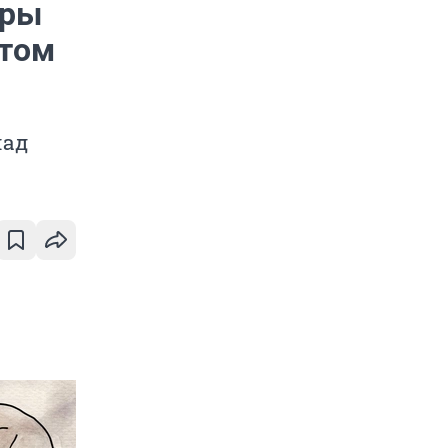
еры
этом
лад