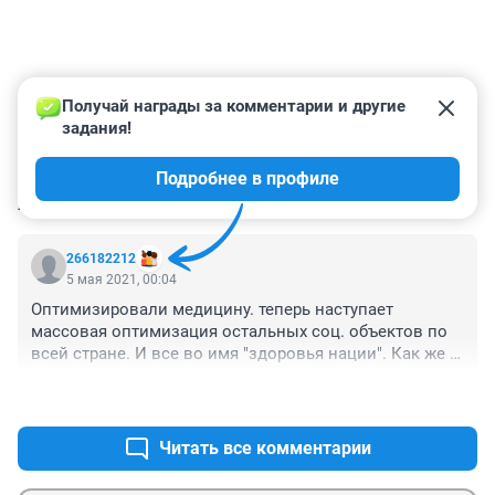
Получай награды за комментарии и другие 
задания!
Подробнее в профиле
КОММЕНТАРИИ
1
266182212
5 мая 2021, 00:04
Оптимизировали медицину. теперь наступает 
массовая оптимизация остальных соц. объектов по 
всей стране. И все во имя "здоровья нации". Как же 
вся страна до этого жила в соседстве с аэропортами? 
+4
–0
А не проще переносить аэропорты за 30-ти 
километровую зону от жилых районов? Или 
государство так сильно продолжает печься о 
Читать все комментарии
здоровье населения страны? Наряду с массовой 
вакцинацией? Или после массовой вакцинации (в 