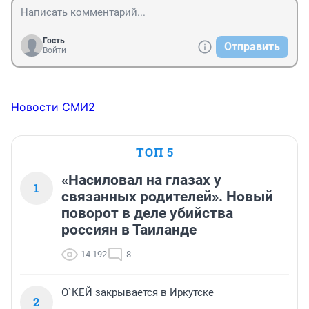
т.ч. детей) соц. объекты в таком масштабе уже не 
потребуются?
Гость
Отправить
Войти
Новости СМИ2
ТОП 5
«Насиловал на глазах у
1
связанных родителей». Новый
поворот в деле убийства
россиян в Таиланде
14 192
8
О`КЕЙ закрывается в Иркутске
2