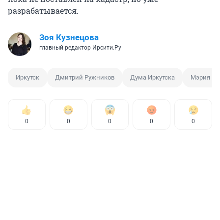
разрабатывается.
Зоя Кузнецова
главный редактор Ирсити.Ру
Иркутск
Дмитрий Ружников
Дума Иркутска
Мэрия Ир
0
0
0
0
0