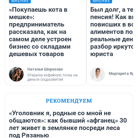
МНЕНИЕ
МНЕНИЕ
«Покупаешь кота в
Был долг, а те
мешке»:
пенсия! Как вм
предприниматель
повисших в во
рассказала, как на
алиментов пол
самом деле устроен
реальные день
бизнес со складами
разбор иркутск
дешевых товаров
юриста
Наталья Шорохова
Маргарита Яро
Открыла кофейную точку на
деньги соцразвития
РЕКОМЕНДУЕМ
«Уголовник я, родные со мной не
общаются»: как бывший «афганец» 30
лет живет в землянке посреди леса
под Рязанью