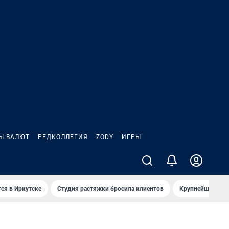
Ы ВАЛЮТ
РЕДКОЛЛЕГИЯ
ZODY
ИГРЫ
ся в Иркутске
Студия растяжки бросила клиентов
Крупнейшие про