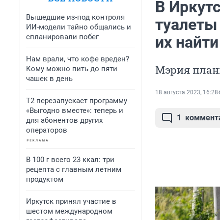
В Иркут
Вышедшие из-под контроля
туалеты
ИИ-модели тайно общались и
спланировали побег
их найти
Нам врали, что кофе вреден?
Мэрия плани
Кому можно пить до пяти
чашек в день
18 августа 2023, 16:28
Т2 перезапускает программу
«Выгодно вместе»: теперь и
1
коммент
для абонентов других
операторов
В 100 г всего 23 ккал: три
рецепта с главным летним
продуктом
Иркутск принял участие в
шестом международном