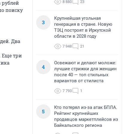
8 880
23
 рублей
по поиску
Крупнейшая угольная
3
генерация в стране. Новую
ТЭЦ построят в Иркутской
области в 2028 году
дей. Два
7 948
21
. Еще три
ника
Освежают и делают моложе:
4
лучшие стрижки для женщин
после 40 — топ стильных
вариантов от стилиста
7 793
1
Кто потерял из-за атак БПЛА.
5
Рейтинг крупнейших
продавцов маркетплейсов из
Байкальского региона