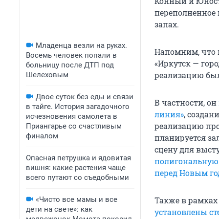
Конный и Юност
переполненное 
запах.
Младенца везли на руках.
Напомним, что 
Восемь человек попали в
«Иркутск — горо
больницу после ДТП под
реализацию был
Шелеховым
Двое суток без еды и связи
В частности, он
в тайге. История загадочного
линия»
, создан
исчезновения самолета в
реализацию про
Приангарье со счастливым
финалом
планируется за
сцену для выст
Опасная петрушка и ядовитая
полигональную 
вишня: какие растения чаще
перед Новым г
всего путают со съедобными
«Чисто все мамы и все
Также в рамках 
дети на свете»: как
установлены ст