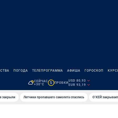
СТВА
ПОГОДА
ТЕЛЕПРОГРАММА
АФИША
ГОРОСКОП
КУРС
USD 80,93
СЕЙЧАС
5
ПРОБКИ
+30°C
EUR 93,19
е закрыли
Летчики пропавшего самолета спаслись
О`КЕЙ закрывает