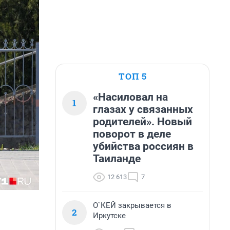
ТОП 5
«Насиловал на
1
глазах у связанных
родителей». Новый
поворот в деле
убийства россиян в
Таиланде
12 613
7
О`КЕЙ закрывается в
2
Иркутске