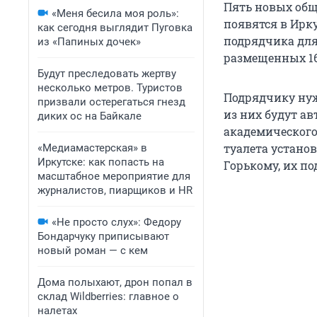
Пять новых общ
«Меня бесила моя роль»:
появятся в Ирку
как сегодня выглядит Пуговка
подрядчика для 
из «Папиных дочек»
размещенных 16
Будут преследовать жертву
несколько метров. Туристов
Подрядчику нуж
призвали остерегаться гнезд
из них будут ав
диких ос на Байкале
академического
туалета устано
«Медиамастерская» в
Иркутске: как попасть на
Горькому, их п
масштабное мероприятие для
журналистов, пиарщиков и HR
«Не просто слух»: Федору
Бондарчуку приписывают
новый роман — с кем
Дома полыхают, дрон попал в
склад Wildberries: главное о
налетах