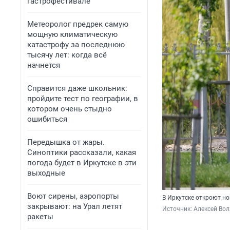
гастрофестивале
Метеоролог предрек самую
мощную климатическую
катастрофу за последнюю
тысячу лет: когда всё
начнется
Справится даже школьник:
пройдите тест по географии, в
котором очень стыдно
ошибиться
Передышка от жары.
Синоптики рассказали, какая
погода будет в Иркутске в эти
выходные
Воют сирены, аэропорты
В Иркутске откроют но
закрывают: на Урал летят
Источник: 
Алексей Вол
ракеты