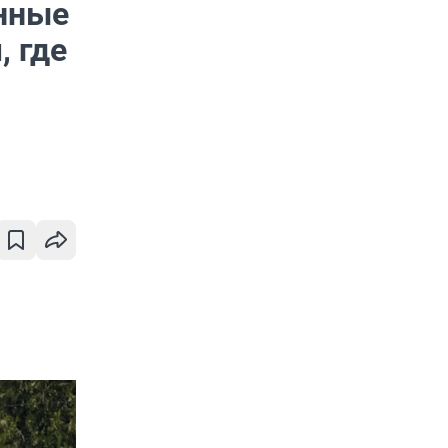
нные
, где