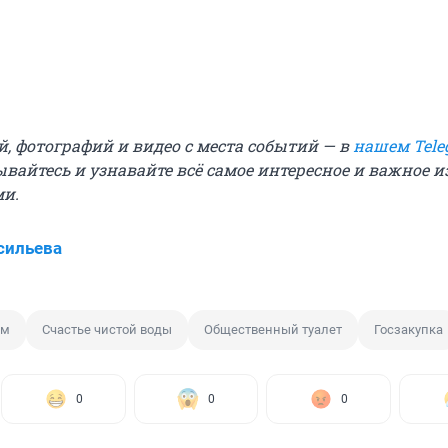
й, фотографий и видео с места событий — в
нашем Tele
ывайтесь и узнавайте всё самое интересное и важное 
ми.
сильева
зм
Счастье чистой воды
Общественный туалет
Госзакупка
0
0
0