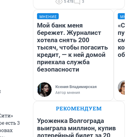
5 478
3
МНЕНИЕ
МНЕНИ
Мой банк меня
«Спут
бережет. Журналист
пургу»
хотела снять 200
смерт
тысяч, чтобы погасить
котор
кредит, — к ней домой
обнар
приехала служба
безопасности
Ксения Владимирская
и
Автор мнения
РЕКОМЕНДУЕМ
Сити»
Уроженка Волгограда
е есть 3
выиграла миллион, купив
ровах
лотерейный билет за 20