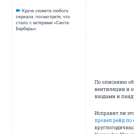
Круче сюжета любого
сериала: посмотрите, что
стало с актерами «Санта-
Барбары»
По описанию об
вентиляции и о
входами и пан
Исправит ли эт
провел рейд по
круглогодичных