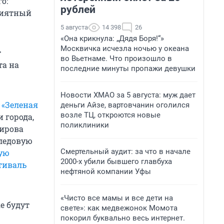
о:
рублей
приятный
5 августа
14 398
26
«Она крикнула: „Дядя Боря!“»
Москвичка исчезла ночью у океана
т
во Вьетнаме. Что произошло в
та на
последние минуты пропажи девушки
Новости ХМАО за 5 августа: муж дает
 «Зеленая
деньги Айзе, вартовчанин оголился
возле ТЦ, откроются новые
 города,
поликлиники
Кирова
 ледовую
Смертельный аудит: за что в начале
ую
2000-х убили бывшего главбуха
тиваль
нефтяной компании Уфы
«Чисто все мамы и все дети на
е будут
свете»: как медвежонок Момота
покорил буквально весь интернет.