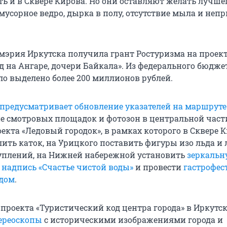
ь и в Сквере Кирова. Но они оставляют желать лучшег
мусорное ведро, дырка в полу, отсутствие мыла и не
мэрия Иркутска получила грант Ростуризма на проек
д на Ангаре, дочери Байкала». Из федерального бюдже
о выделено более 200 миллионов рублей.
предусматривает обновление указателей на маршруте
ие смотровых площадок и фотозон в центральной части
екта «Ледовый городок», в рамках которого в Сквере 
лить каток, на Урицкого поставить фигуры изо льда и
уплений, на Нижней набережной установить
зеркальн
надпись «Счастье чистой воды»
и провести
гастрофес
одом
.
проекта «Туристический код центра города» в Иркутск
ереоскопы
с историческими изображениями города и