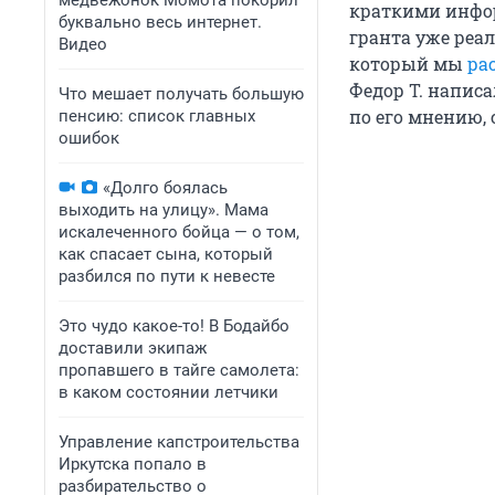
медвежонок Момота покорил
краткими инфо
буквально весь интернет.
гранта уже реа
Видео
который мы
ра
Федор Т. написа
Что мешает получать большую
по его мнению, 
пенсию: список главных
ошибок
«Долго боялась
выходить на улицу». Мама
искалеченного бойца — о том,
как спасает сына, который
разбился по пути к невесте
Это чудо какое-то! В Бодайбо
доставили экипаж
пропавшего в тайге самолета:
в каком состоянии летчики
Управление капстроительства
Иркутска попало в
разбирательство о