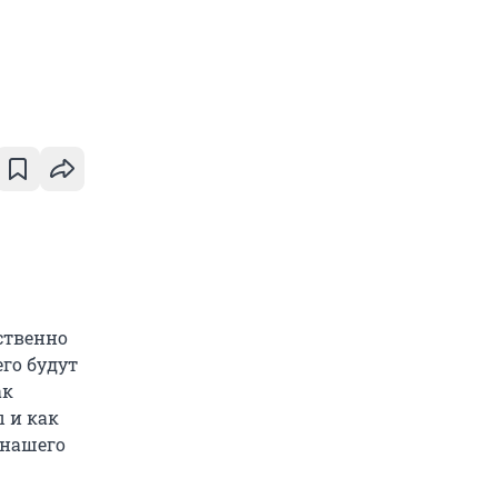
ственно
го будут
ак
 и как
 нашего