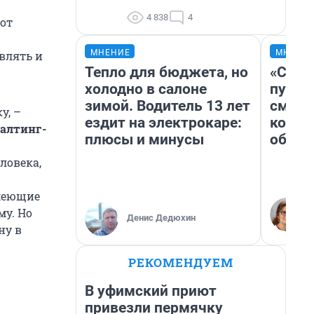
4 838
4
 от
МНЕНИЕ
МНЕНИ
влять и
Тепло для бюджета, но
«Спут
холодно в салоне
пургу»
зимой. Водитель 13 лет
смерт
у, –
ездит на электрокаре:
котор
салтинг-
плюсы и минусы
обнар
ловека,
имеющие
му. Но
Денис Дедюхин
ну в
РЕКОМЕНДУЕМ
В уфимский приют
привезли пермячку