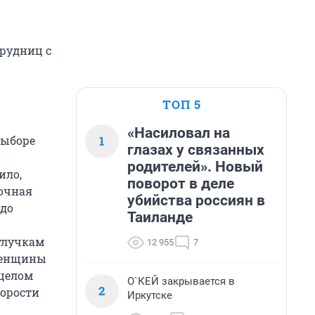
рудниц с
ТОП 5
«Насиловал на
1
выборе
глазах у связанных
родителей». Новый
ило,
поворот в деле
очная
убийства россиян в
 до
Таиланде
тлучкам
12 955
7
 женщины
 целом
О`КЕЙ закрывается в
2
корости
Иркутске