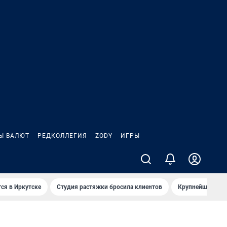
Ы ВАЛЮТ
РЕДКОЛЛЕГИЯ
ZODY
ИГРЫ
ся в Иркутске
Студия растяжки бросила клиентов
Крупнейшие про