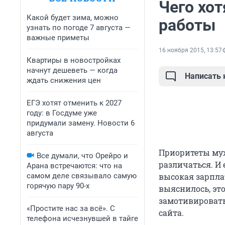
Чего хо
Какой будет зима, можно
работы
узнать по погоде 7 августа —
важные приметы
16 ноября 2015, 13:57
Квартиры в новостройках
начнут дешеветь — когда
Написать
ждать снижения цен
ЕГЭ хотят отменить к 2027
году: в Госдуме уже
придумали замену. Новости 6
августа
Приоритеты муж
Все думали, что Орейро и
различаться. И
Арана встречаются: что на
самом деле связывало самую
высокая зарпла
горячую пару 90-х
выяснилось, эт
замотивировать
«Простите нас за всё». С
сайта.
телефона исчезнувшей в тайге