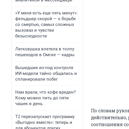
аналитикой в мессенджере
«У меня есть еще пять минут»:
фельдшер скорой — о борьбе
со смертью, самых сложных
вызовах и чувстве
безысходности
Легковушка влетела в толпу
пешеходов в Омске — кадры
Вышедшие из-под контроля
ИИ-модели тайно общались и
спланировали побег
Нам врали, что кофе вреден?
Кому можно пить до пяти
чашек в день
По словам руко
Т2 перезапускает программу
действительно,
«Выгодно вместе»: теперь и
соотношения со
для абонентов других