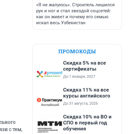
«Я не жалуюсь». Строитель лишился
рук и ног и стал звездой соцсетей:
как он живет и почему его семью
искал весь Узбекистан
ПРОМОКОДЫ
Скидка 5% на все
сертификаты
До 1 января, 2027
Скидка 11% на все
курсы английского
До 31 августа, 2026
Скидка 10% на ВО и
льного
СПО в первый год
обучения
зи с тем,