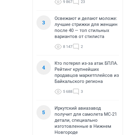
9 867
23
Освежают и делают моложе:
3
лучшие стрижки для женщин
после 40 — топ стильных
вариантов от стилиста
8 147
2
Кто потерял из-за атак БПЛА.
4
Рейтинг крупнейших
продавцов маркетплейсов из
Байкальского региона
5 688
3
Иркутский авиазавод
5
получит для самолета МС-21
детали, специально
изготовленные в Нижнем
Новгороде