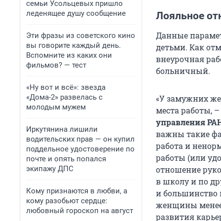
семьи Усольцевых пришло
леденящее душу сообщение
Лояльное от
Данные параме
Эти фразы из советского кино
вы говорите каждый день.
детьми. Как от
Вспомните из каких они
внеурочная раб
фильмов? — тест
больничный.
«Ну вот и всё»: звезда
«Дома-2» развелась с
«У замужних же
молодым мужем
места работы, 
управления РА
Иркутянина лишили
важны такие фа
водительских прав — он купил
работа и ненор
поддельное удостоверение по
работы (или удо
почте и опять попался
экипажу ДПС
отношение руко
в школу и по д
Кому признаются в любви, а
и большинство 
кому разобьют сердце:
женщины менее 
любовный гороскоп на август
развития карье