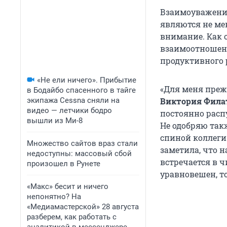
Взаимоуважени
являются не ме
внимание. Как 
взаимоотношени
продуктивного 
«Не ели ничего». Прибытие
«Для меня преж
в Бодайбо спасенного в тайге
экипажа Cessna сняли на
Виктория Фила
видео — летчики бодро
постоянно распу
вышли из Ми-8
Не одобряю так
спиной коллеги 
Множество сайтов враз стали
заметила, что 
недоступны: массовый сбой
встречается в 
произошел в Рунете
уравновешен, то
«Макс» бесит и ничего
непонятно? На
«Медиамастерской» 28 августа
разберем, как работать с