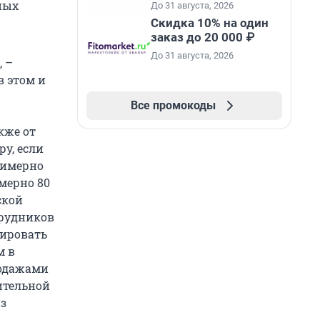
ных
До 31 августа, 2026
Скидка 10% на один
заказ до 20 000 ₽
До 31 августа, 2026
 –
в этом и
Все промокоды
кже от
у, если
римерно
мерно 80
ской
трудников
мировать
м в
родажами
оительной
з