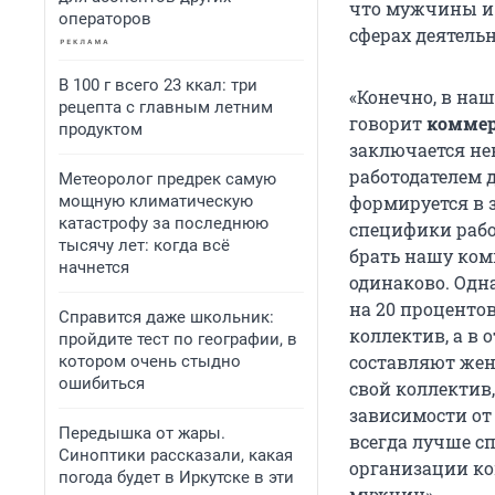
что мужчины и
операторов
сферах деятельн
В 100 г всего 23 ккал: три
«Конечно, в на
рецепта с главным летним
говорит
коммер
продуктом
заключается н
работодателем д
Метеоролог предрек самую
мощную климатическую
формируется в 
катастрофу за последнюю
специфики рабо
тысячу лет: когда всё
брать нашу ком
начнется
одинаково. Одна
на 20 проценто
Справится даже школьник:
коллектив, а в
пройдите тест по географии, в
составляют жен
котором очень стыдно
ошибиться
свой коллектив
зависимости от 
Передышка от жары.
всегда лучше сп
Синоптики рассказали, какая
организации ко
погода будет в Иркутске в эти
мужчин».