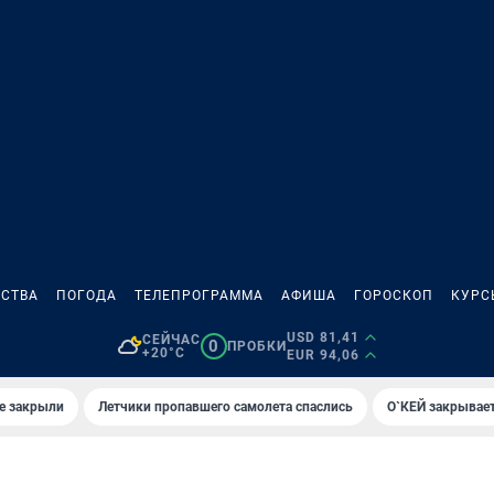
СТВА
ПОГОДА
ТЕЛЕПРОГРАММА
АФИША
ГОРОСКОП
КУРС
USD 81,41
СЕЙЧАС
0
ПРОБКИ
+20°C
EUR 94,06
е закрыли
Летчики пропавшего самолета спаслись
О`КЕЙ закрывает