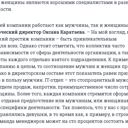
 женщины являются хорошими специалистами в раз
ости.
шей компании работают как мужчины, так и женщины,
ческий директор Оксана Каратаева
. – На мой взгляд, 
екий престиж компании – быть привлекательным
ля всех. Однако стоит отметить, что коллектив часто
зависимости от сферы деятельности организации, а та
ты каждого отдельно взятого подразделения. К пример
панию в целом, то соотношение мужчин и женщин п
ко в директорском составе этот показатель равен при
в в пользу мужчин. IT-отдел – это стопроцентный муж
 отделе продаж, напротив, преимущественное число со
щины. Более того, каждая компания стремится сфор
, отдавая предпочтение или мужчинам, или женщина
специфики деятельности. Так повелось, что у нас с п
равлялись девушки, в то время как, к примеру, в стр
манда менеджеров может на сто процентов состоять и