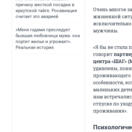
причину жесткой посадки в
Очень многое з
иркутской тайге. Росавиация
жизненной ситуа
считает это аварией
исключительно 
«Меня годами преследует
мужчины.
бывшая любовница мужа: она
портит жилье и угрожает».
«Я бы не стала 
Реальная история
говорит
партне
центра «ШАГ» (
удивлены, поняв
проживающего в
особенности, е
маленьких детей
нам встречалис
отпуске по уход
проживания».
Психологиче