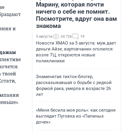
Марину, которая почти
ве
ничего о себе не помнит.
обращают
Посмотрите, вдруг она вам
знакома
ения и
5 августа
24 726
19
Новости ХМАО за 5 августа: муж дает
деньги Айзе, вартовчанин оголился
одажам
возле ТЦ, откроются новые
оллективе
поликлиники
хочется.
 твоей
Знаменитая тикток-блогер,
Кстати,
рассказывавшая о борьбе с редкой
формой рака, умерла в возрасте 26
лет
компании
меньше».
«Меня бесила моя роль»: как сегодня
выглядит Пуговка из «Папиных
дочек»