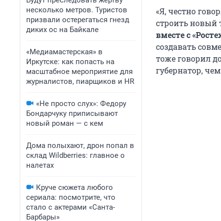
Будут преследовать жертву
несколько метров. Туристов
«Я, честно гово
призвали остерегаться гнезд
строить новый т
диких ос на Байкале
вместе с «Росте
создавать совм
«Медиамастерская» в
тоже говорил до
Иркутске: как попасть на
губернатор, че
масштабное мероприятие для
журналистов, пиарщиков и HR
«Не просто слух»: Федору
Бондарчуку приписывают
новый роман — с кем
Дома полыхают, дрон попал в
склад Wildberries: главное о
налетах
Круче сюжета любого
сериала: посмотрите, что
стало с актерами «Санта-
Барбары»