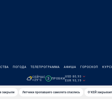
СТВА
ПОГОДА
ТЕЛЕПРОГРАММА
АФИША
ГОРОСКОП
КУРС
USD 80,93
СЕЙЧАС
3
ПРОБКИ
+29°C
EUR 93,19
е закрыли
Летчики пропавшего самолета спаслись
О`КЕЙ закрывает