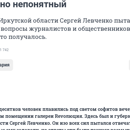
 но непонятный
Иркутской области Сергей Левченко пыт
 вопросы журналистов и общественников,
это получалось.
1 742
ария
десятков человек плавились под светом софитов вече
м помещении галереи Revoлюция. Здесь был и губер
сти Сергей Левченко. Он изо всех сил пытался отвеча
ые ему задавали, но ответы эти были такими размы