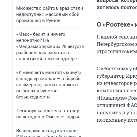
хотелось посто
Множество сайтов враз стали
недоступны: массовый сбой
произошел в Рунете
О «Ростехе» 
«Макс» бесит и ничего
Главной сенсац
непонятно? На
Петербургском 
«Медиамастерской» 28 августа
стратегическим
разберем, как работать с
аналитикой в мессенджере
С «Ростехом» у 
«У меня есть еще пять минут»:
губернатор Ирк
фельдшер скорой — о борьбе
из инвесторов р
со смертью, самых сложных
компания перес
вызовах и чувстве
безысходности
«Новапорте» Ро
отношений ФАС 
Легковушка влетела в толпу
получить в упра
пешеходов в Омске — кадры
потихоньку ист
Вышедшие из-под контроля
ИИ-модели тайно общались и