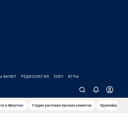
Ы ВАЛЮТ
РЕДКОЛЛЕГИЯ
ZODY
ИГРЫ
ся в Иркутске
Студия растяжки бросила клиентов
Крупнейшие про