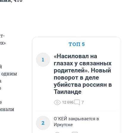
т-
ех»
ТОП 5
«Насиловал на
1
глазах у связанных
й
родителей». Новый
ю одним
поворот в деле
а
убийства россиян в
о
Таиланде
е
12 696
7
чинали
О`КЕЙ закрывается в
2
Иркутске