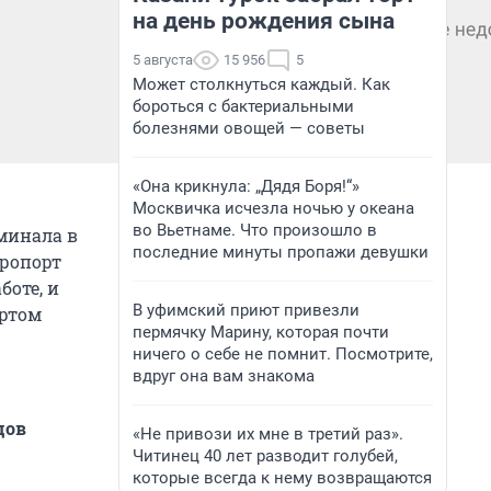
на день рождения сына
5 августа
15 956
5
Может столкнуться каждый. Как
бороться с бактериальными
болезнями овощей — советы
«Она крикнула: „Дядя Боря!“»
Москвичка исчезла ночью у океана
во Вьетнаме. Что произошло в
рминала в
последние минуты пропажи девушки
эропорт
боте, и
В уфимский приют привезли
ортом
пермячку Марину, которая почти
ничего о себе не помнит. Посмотрите,
вдруг она вам знакома
дов
«Не привози их мне в третий раз».
Читинец 40 лет разводит голубей,
которые всегда к нему возвращаются