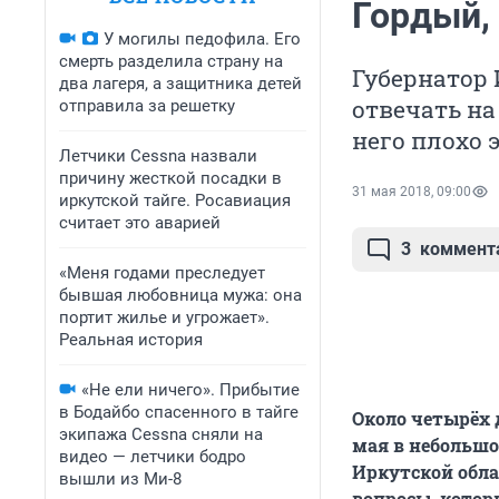
Гордый,
У могилы педофила. Его
смерть разделила страну на
Губернатор 
два лагеря, а защитника детей
отвечать на
отправила за решетку
него плохо 
Летчики Cessna назвали
причину жесткой посадки в
31 мая 2018, 09:00
иркутской тайге. Росавиация
считает это аварией
3
коммент
«Меня годами преследует
бывшая любовница мужа: она
портит жилье и угрожает».
Реальная история
«Не ели ничего». Прибытие
в Бодайбо спасенного в тайге
Около четырёх 
экипажа Cessna сняли на
мая в небольшо
видео — летчики бодро
Иркутской обла
вышли из Ми-8
вопросы, котор