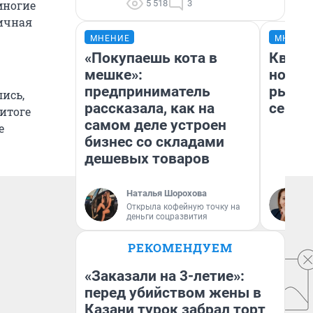
5 518
3
многие
ничная
МНЕНИЕ
МНЕНИ
«Покупаешь кота в
Кварт
мешке»:
но де
предприниматель
рынок
ись,
рассказала, как на
сейча
итоге
самом деле устроен
е
бизнес со складами
дешевых товаров
Наталья Шорохова
Открыла кофейную точку на
деньги соцразвития
РЕКОМЕНДУЕМ
«Заказали на 3-летие»:
перед убийством жены в
Казани турок забрал торт