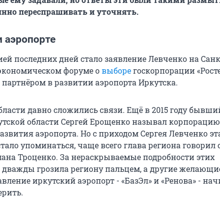
янно переспрашивать и уточнять.
и аэропорте
ией последних дней стало заявление Левченко на Санк
экономическом форуме о
выборе
госкорпорации «Рост
 партнёром в развитии аэропорта Иркутска.
области давно сложились связи. Ещё в 2015 году бывши
утской области Сергей Ерощенко называл корпораци
азвития аэропорта. Но с приходом Сергея Левченко эт
тало упоминаться, чаще всего глава региона говорил 
мана Троценко. За нераскрываемые подробности этих
дважды грозила региону пальцем, а другие желающи
вление иркутский аэропорт - «БазЭл» и «Ренова» - на
ерить.