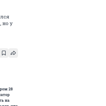
ался
 но у
ром 28
натор
ть на
тыми, что