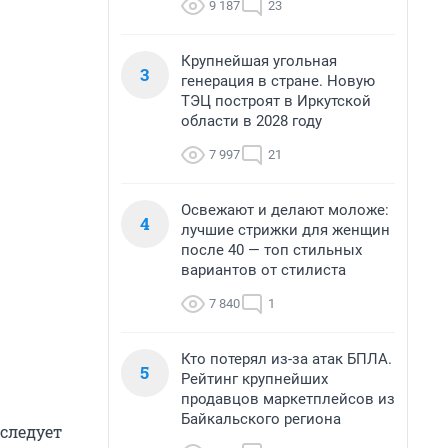
9 187
23
Крупнейшая угольная
3
генерация в стране. Новую
ТЭЦ построят в Иркутской
области в 2028 году
7 997
21
Освежают и делают моложе:
4
лучшие стрижки для женщин
после 40 — топ стильных
вариантов от стилиста
7 840
1
Кто потерял из-за атак БПЛА.
5
Рейтинг крупнейших
продавцов маркетплейсов из
Байкальского региона
 следует