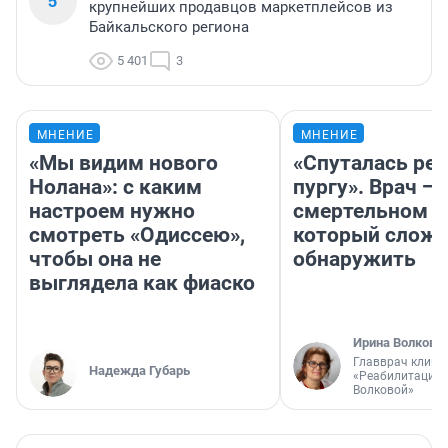
5
крупнейших продавцов маркетплейсов из
Байкальского региона
5 401
3
МНЕНИЕ
МНЕНИЕ
«Мы видим нового
«Спуталась реч
Нолана»: с каким
пургу». Врач — 
настроем нужно
смертельном д
смотреть «Одиссею»,
который слож
чтобы она не
обнаружить
выглядела как фиаско
Ирина Волкова
Главврач клини
Надежда Губарь
«Реабилитация 
Волковой»