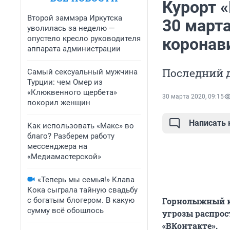
Курорт «
Второй заммэра Иркутска
30 марта
уволилась за неделю —
опустело кресло руководителя
коронав
аппарата администрации
Последний д
Самый сексуальный мужчина
Турции: чем Омер из
«Клюквенного щербета»
30 марта 2020, 09:15
покорил женщин
Написать
Как использовать «Макс» во
благо? Разберем работу
мессенджера на
«Медиамастерской»
«Теперь мы семья!» Клава
Кока сыграла тайную свадьбу
с богатым блогером. В какую
Горнолыжный ку
сумму всё обошлось
угрозы распрос
«ВКонтакте».