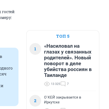
 гостей
омеру:
ТОП 5
«Насиловал на
1
глазах у связанных
 в
родителей». Новый
поворот в деле
одного
убийства россиян в
ысяч
Таиланде
13 325
7
чи
О`КЕЙ закрывается в
2
Иркутске