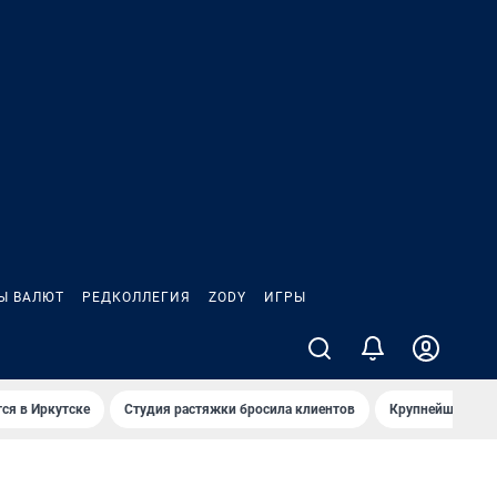
Ы ВАЛЮТ
РЕДКОЛЛЕГИЯ
ZODY
ИГРЫ
ся в Иркутске
Студия растяжки бросила клиентов
Крупнейшие про