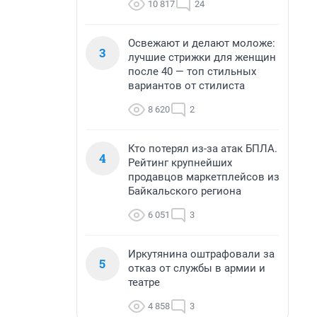
10 817
24
Освежают и делают моложе:
3
лучшие стрижки для женщин
после 40 — топ стильных
вариантов от стилиста
8 620
2
Кто потерял из-за атак БПЛА.
4
Рейтинг крупнейших
продавцов маркетплейсов из
Байкальского региона
6 051
3
Иркутянина оштрафовали за
5
отказ от службы в армии и
театре
4 858
3