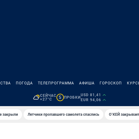
СТВА
ПОГОДА
ТЕЛЕПРОГРАММА
АФИША
ГОРОСКОП
КУРС
USD 81,41
СЕЙЧАС
5
ПРОБКИ
+27°C
EUR 94,06
е закрыли
Летчики пропавшего самолета спаслись
О`КЕЙ закрывает