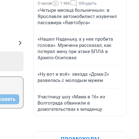
5 часов
1 966
Обсудить
«Четыре месяца больничных»: в
Ярославле автомобилист изувечил
пассажира «Яавтобуса»
«Нашел Наденьку, а у нее пробита
голова». Мужчина рассказал, как
потерял жену при атаке БПЛА в
Архипо-Осиповке
«Ну вот и всё»: звезда «Дома-2»
развелась с молодым мужем
Участницу шоу «Мама в 16» из
равить
Волгограда обвинили в
домогательствах к младенцу
ПРОМОКОДЫ