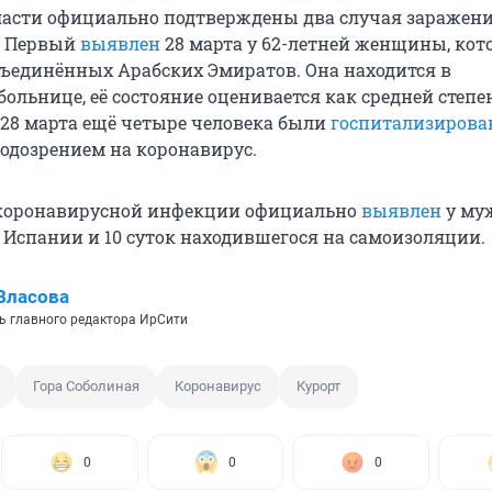
ласти официально подтверждены два случая заражен
. Первый
выявлен
28 марта у 62-летней женщины, кот
бъединённых Арабских Эмиратов. Она находится в
ольнице, её состояние оценивается как средней степе
 28 марта ещё четыре человека были
госпитализиров
подозрением на коронавирус.
 коронавирусной инфекции официально
выявлен
у му
 Испании и 10 суток находившегося на самоизоляции.
Власова
ь главного редактора ИрСити
Гора Соболиная
Коронавирус
Курорт
0
0
0