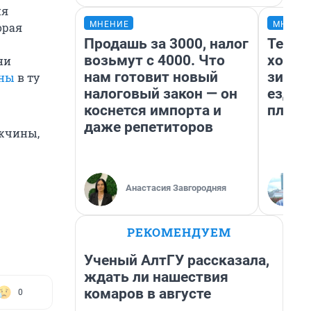
ия
МНЕНИЕ
МНЕНИ
орая
Продашь за 3000, налог
Тепло
возьмут с 4000. Что
холод
ни
нам готовит новый
зимой
аны
в ту
налоговый закон — он
ездит
коснется импорта и
плюсы
даже репетиторов
жчины,
Анастасия Завгородняя
РЕКОМЕНДУЕМ
Ученый АлтГУ рассказала,
ждать ли нашествия
комаров в августе
0