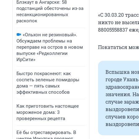
Блэкаут в Ангарске: 58
подстанций обесточены из-за
«С 30.03.20 тра
несанкционированных
раскопок
никто не высел
88005558837 ежед
«Ольхон не резиновый».
Обсуждаем проблемы на
Покататься мож
переправе на остров в новом
выпуске «Редколлегии
ИрСити»
Вспышка ново
Быстро покраснеют: как
городе Ухан
соспеть зеленые помидоры
дома — пять самых
здравоохран
эффективных способов
значения. На
случае зараж
Как приготовить настоящее
выздоровели,
мороженое дома: 3
случаев коро
проверенных рецепта
выздоровели.
Её бы отреставрировать. В
центре Иркутска продают