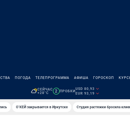
СТВА
ПОГОДА
ТЕЛЕПРОГРАММА
АФИША
ГОРОСКОП
КУРС
USD 80,93
СЕЙЧАС
2
ПРОБКИ
+28°C
EUR 93,19
лись
О`КЕЙ закрывается в Иркутске
Студия растяжки бросила клие