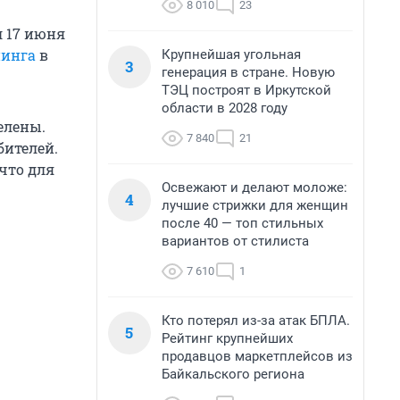
8 010
23
л 17 июня
нинга
в
Крупнейшая угольная
3
генерация в стране. Новую
ТЭЦ построят в Иркутской
области в 2028 году
елены.
7 840
21
бителей.
что для
Освежают и делают моложе:
4
лучшие стрижки для женщин
после 40 — топ стильных
вариантов от стилиста
7 610
1
Кто потерял из-за атак БПЛА.
5
Рейтинг крупнейших
продавцов маркетплейсов из
Байкальского региона