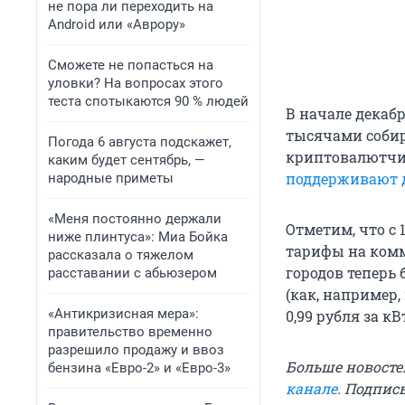
не пора ли переходить на
Android или «Аврору»
Сможете не попасться на
уловки? На вопросах этого
теста спотыкаются 90 % людей
В начале декаб
тысячами собир
Погода 6 августа подскажет,
криптовалютчик
каким будет сентябрь, —
поддерживают
народные приметы
«Меня постоянно держали
Отметим, что с 
ниже плинтуса»: Миа Бойка
тарифы на комм
рассказала о тяжелом
городов теперь б
расставании с абьюзером
(как, например,
«Антикризисная мера»:
0,99 рубля за кВ
правительство временно
разрешило продажу и ввоз
Больше новосте
бензина «Евро-2» и «Евро-3»
канале
. Подпис