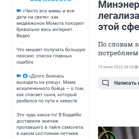
Минэнер
«Чисто все мамы и все
легализ
дети на свете»: как
медвежонок Момота покорил
этой сф
буквально весь интернет.
Видео
По словам 
Что мешает получать большую
потребляем
пенсию: список главных
ошибок
19 июня 2023, 08:28
«Долго боялась
выходить на улицу». Мама
Написать
искалеченного бойца — о том,
как спасает сына, который
разбился по пути к невесте
Это чудо какое-то! В Бодайбо
доставили экипаж
пропавшего в тайге самолета:
в каком состоянии летчики