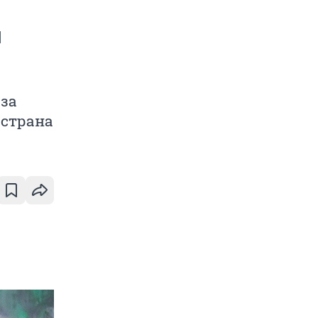
я
за
 страна