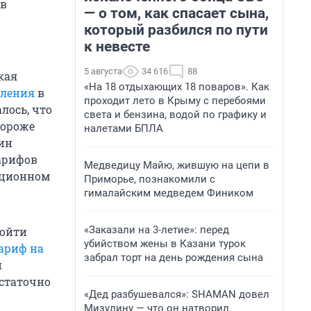
 в
— о том, как спасает сына,
который разбился по пути
к невесте
5 августа
34 616
88
кая
«На 18 отдыхающих 18 поваров». Как
еления
в
проходит лето в Крыму с перебоями
лось, что
света и бензина, водой по графику и
дороже
налетами БПЛА
ин
тарифов
Медведицу Майю, жившую на цепи в
ационном
Приморье, познакомили с
гималайским медведем Фиником
«Заказали на 3-летие»: перед
ройти
убийством жены в Казани турок
ариф на
забрал торт на день рождения сына
н
достаточно
«Дед разбушевался»: SHAMAN довел
Мизулину — что он натворил