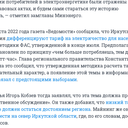
ии потребителей в электроэнергетике были отражены
вовых актах, и будем сами стараться эту историю
ь, — отметил замглавы Минэнерго.
ста 2022 года газета «Ведомости» сообщила, что Иркутс
сия
дифференцируют тариф на электричество для нас
етодики ФАС, утвержденной в конце июля. Предполага
тановлен по принципу «чем больше потребляешь, тем 
т-час». Глава регионального правительства Констант
 на это сообщил, что утвержденная методика расчета 
ательный характер, а появление этой темы в информ
вязал с предстоящими выборами
.
я Игорь Кобзев тогда заявлял, что эта тема должна п
твенное обсуждение». Он также добавил, что
низкий т
 должен остаться достоянием региона
. Майнинг же о
сти на север Иркутской области
, где, по его словам, 
сов.