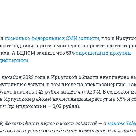
ря
несколько федеральных СМИ заявили
, что в Иркутс
ают подписи» против майнеров и просят ввести тари
ов. А ВЦИОМ заявил, что 53%
опрошенных иркутян
 дифтарифы
.
1 декабря 2022 года в Иркутской области внепланово 
унальные услуги, в том числе на электроэнергию. Та
удут платить 1,42 рубля за кВт·ч (+9,23%). В сельской 
 в Иркутском районе) начисления вырастут на 6,5% и с
т·ч (до индексации — 0,93 рубля).
й, фотографий и видео с места событий — в
нашем Tele
ывайтесь и узнавайте всё самое интересное и важное 