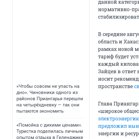
данной категор
нормативно-пра
стабилизироват
В середине авгу
область и Хака
рамках новой м
тариф будет ус
каждый киловат
Зайцев в ответ
носит рекоменд
пространстве
с
«Чтобы совсем не упасть на
дно». Чиновники одного из
районов Приангарья перешли
Глава Приангарь
на четырёхдневку — так они
«широкое общес
пытаются экономить
электроэнергию
«Помойка с дикими ценами».
предложил выне
Туристка поделилась личным
энергии и ресур
опытом отдыха в Геленджике