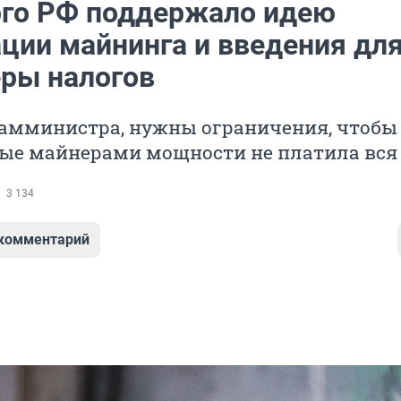
го РФ поддержало идею
ации майнинга и введения дл
еры налогов
замминистра, нужны ограничения, чтобы 
ые майнерами мощности не платила вся
3 134
 комментарий