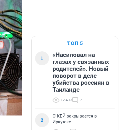
ТОП 5
«Насиловал на
1
глазах у связанных
родителей». Новый
поворот в деле
убийства россиян в
Таиланде
12 409
7
О`КЕЙ закрывается в
2
Иркутске