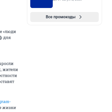
Все промокоды
ке «люди
ф для
выросли
к, жители
местности
оставят
gram-
из жизни