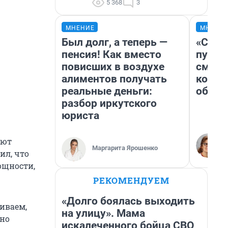
5 368
3
МНЕНИЕ
МНЕНИ
Был долг, а теперь —
«Спут
пенсия! Как вместо
пургу»
повисших в воздухе
смерт
алиментов получать
котор
реальные деньги:
обнар
разбор иркутского
юриста
яют
Маргарита Ярошенко
ил, что
ощности,
РЕКОМЕНДУЕМ
«Долго боялась выходить
иваем,
на улицу». Мама
нно
искалеченного бойца СВО