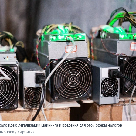
ало идею легализации майнинга и введения для этой сферы налогов
имонова / «ИрСити»