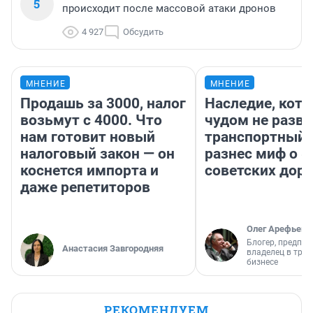
5
происходит после массовой атаки дронов
4 927
Обсудить
МНЕНИЕ
МНЕНИЕ
Продашь за 3000, налог
Наследие, кото
возьмут с 4000. Что
чудом не разва
нам готовит новый
транспортный 
налоговый закон — он
разнес миф о 
коснется импорта и
советских доро
даже репетиторов
Олег Арефьев
Блогер, предпри
Анастасия Завгородняя
владелец в тра
бизнесе
РЕКОМЕНДУЕМ