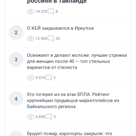
россиян в Таиланде
14 229
8
О`КЕЙ закрывается в Иркутске
2
12 435
26
Освежают и делают моложе: лучшие стрижки
3
для женщин после 40 — топ стильных
вариантов от стилиста
9 574
2
Кто потерял из-за атак БПЛА. Рейтинг
4
крупнейших продавцов маркетплейсов из
Байкальского региона
6 858
3
Бушует пожар, аэропорты закрыли: что