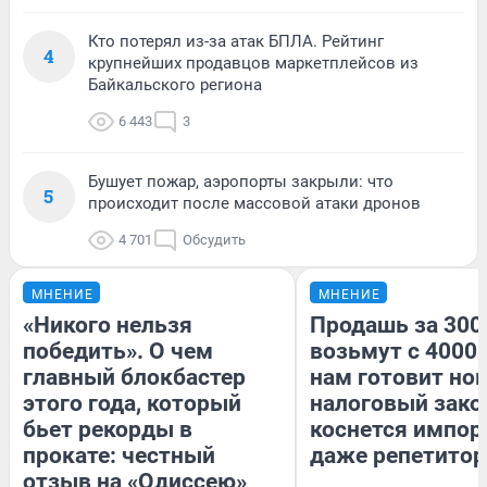
Кто потерял из-за атак БПЛА. Рейтинг
4
крупнейших продавцов маркетплейсов из
Байкальского региона
6 443
3
Бушует пожар, аэропорты закрыли: что
5
происходит после массовой атаки дронов
4 701
Обсудить
МНЕНИЕ
МНЕНИЕ
«Никого нельзя
Продашь за 3000
победить». О чем
возьмут с 4000.
главный блокбастер
нам готовит но
этого года, который
налоговый зако
бьет рекорды в
коснется импор
прокате: честный
даже репетитор
отзыв на «Одиссею»