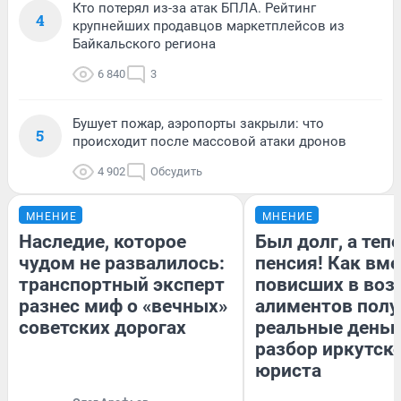
Кто потерял из-за атак БПЛА. Рейтинг
4
крупнейших продавцов маркетплейсов из
Байкальского региона
6 840
3
Бушует пожар, аэропорты закрыли: что
5
происходит после массовой атаки дронов
4 902
Обсудить
МНЕНИЕ
МНЕНИЕ
Наследие, которое
Был долг, а теп
чудом не развалилось:
пенсия! Как вм
транспортный эксперт
повисших в воз
разнес миф о «вечных»
алиментов полу
советских дорогах
реальные деньг
разбор иркутск
юриста