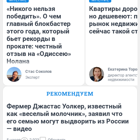
«Никого нельзя
Квартиры доро
победить». О чем
но дешевеют: п
главный блокбастер
рынок недвижи
этого года, который
сейчас такой с
бьет рекорды в
прокате: честный
отзыв на «Одиссею»
Нолана
Екатерина Тороп
Стас Соколов
директор агентст
Эксперт
недвижимости
РЕКОМЕНДУЕМ
Фермер Джастас Уолкер, известный
как «веселый молочник», заявил что
его семью могут выдворить из России
— видео
5 часов
2 923
Обсудить