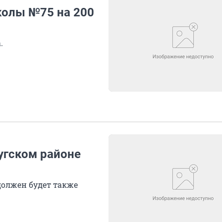
колы №75 на 200
.
угском районе
олжен будет также