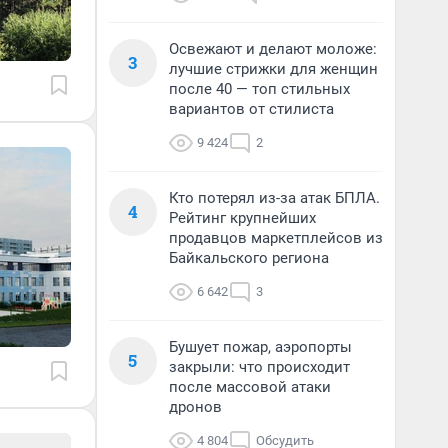
Освежают и делают моложе:
3
лучшие стрижки для женщин
после 40 — топ стильных
вариантов от стилиста
9 424
2
Кто потерял из-за атак БПЛА.
4
Рейтинг крупнейших
продавцов маркетплейсов из
Байкальского региона
6 642
3
Бушует пожар, аэропорты
5
закрыли: что происходит
после массовой атаки
дронов
4 804
Обсудить