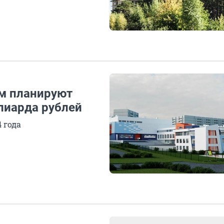
ом планируют
ллиарда рублей
 года