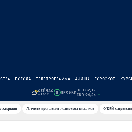
СТВА
ПОГОДА
ТЕЛЕПРОГРАММА
АФИША
ГОРОСКОП
КУРС
USD 82,17
СЕЙЧАС
0
ПРОБКИ
+16°C
EUR 94,84
е закрыли
Летчики пропавшего самолета спаслись
О`КЕЙ закрывает