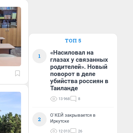
ТОП 5
«Насиловал на
1
глазах у связанных
родителей». Новый
поворот в деле
убийства россиян в
Таиланде
13 968
8
О`КЕЙ закрывается в
2
Иркутске
12 013
26