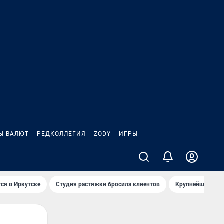
Ы ВАЛЮТ
РЕДКОЛЛЕГИЯ
ZODY
ИГРЫ
ся в Иркутске
Студия растяжки бросила клиентов
Крупнейшие про