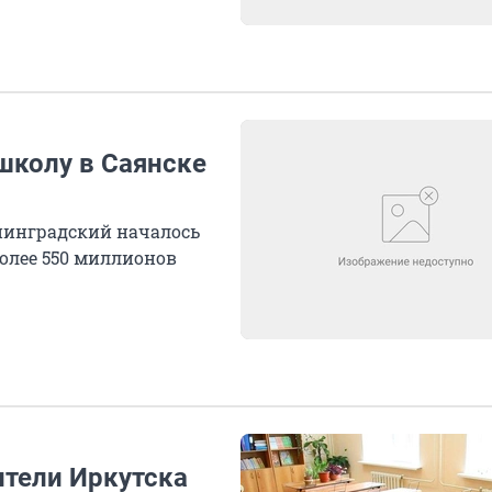
школу в Саянске
нинградский началось
 более 550 миллионов
ители Иркутска