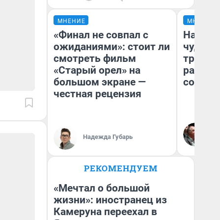
МНЕНИЕ
МНЕНИЕ
«Финал не совпал с
Наслед
ожиданиями»: стоит ли
чудом 
смотреть фильм
трансп
«Старый орел» на
разнес
большом экране —
советс
честная рецензия
Ол
Бл
Надежда Губарь
вл
би
РЕКОМЕНДУЕМ
«Мечтал о большой
жизни»: иностранец из
Камеруна переехал в