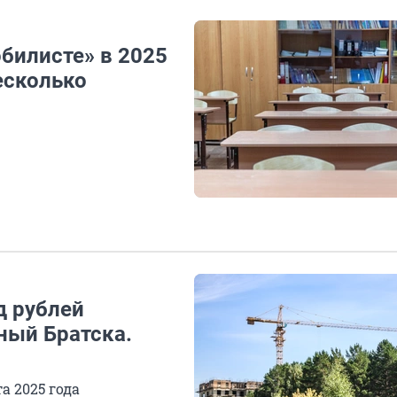
билисте» в 2025
есколько
д рублей
ный Братска.
а 2025 года