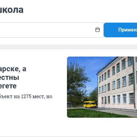
школа
Примен
рске, а
естны
егете
ект на 1275 мест, но