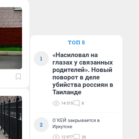
ТОП 5
«Насиловал на
1
глазах у связанных
родителей». Новый
поворот в деле
убийства россиян в
Таиланде
14 515
8
О`КЕЙ закрывается в
2
Иркутске
12 977
26