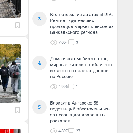
Кто потерял из-за атак БПЛА.
3
Рейтинг крупнейших
продавцов маркетплейсов из
Байкальского региона
7 054
3
Дома и автомобили в огне,
4
мирные жители погибли: что
известно о налетах дронов
на Россию
4 995
1
Блэкаут в Ангарске: 58
5
подстанций обесточены из-
за несанкционированных
раскопок
4 897
27