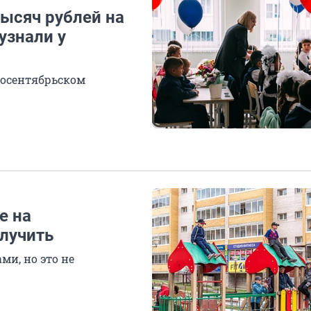
тысяч рублей на
узнали у
восентябрьском
е на
олучить
ми, но это не