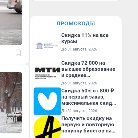
ПРОМОКОДЫ
Скидка 11% на все
курсы
До 31 августа, 2026
Скидка 72 000 на
высшее образование
и среднее
специальное
До 31 августа, 2026
образование в
Скидка 50% от 800 ₽
первый год обучения
на первый заказ,
максимальная скидка
600 ₽
До 31 августа, 2026
Получить скидку на
первую и повторную
покупку билетов на
Яндекс Афише