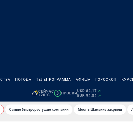
СТВА
ПОГОДА
ТЕЛЕПРОГРАММА
АФИША
ГОРОСКОП
КУРС
USD 82,17
СЕЙЧАС
3
ПРОБКИ
+20°C
EUR 94,84
Самые быстрорастущие компании
Мост в Шаманке закрыли