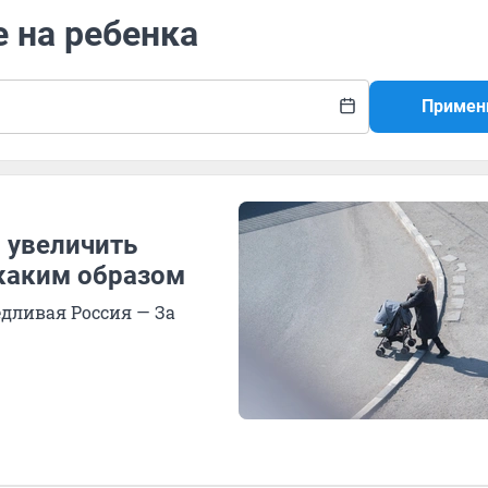
е на ребенка
Примен
 увеличить
 каким образом
дливая Россия — За