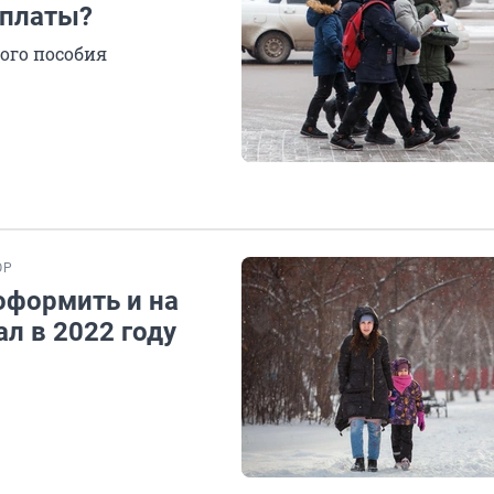
ыплаты?
ого пособия
ОР
 оформить и на
л в 2022 году