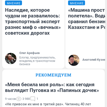
МНЕНИЕ
МНЕНИЕ
Наследие, которое
«Машина прост
чудом не развалилось:
полетела». Води
транспортный эксперт
сравнил бензин
разнес миф о «вечных»
Казахстане и Р
советских дорогах
Олег Арефьев
Блогер, предприниматель,
Анатолий Кузне
владелец в транспортном
бизнесе
РЕКОМЕНДУЕМ
«Меня бесила моя роль»: как сегодня
выглядит Пуговка из «Папиных дочек»
9 часов
3 988
1
«Не привози их мне в третий раз». Читинец 40 лет