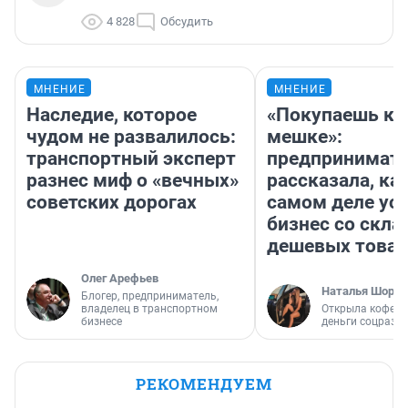
4 828
Обсудить
МНЕНИЕ
МНЕНИЕ
Наследие, которое
«Покупаешь ко
чудом не развалилось:
мешке»:
транспортный эксперт
предпринимат
разнес миф о «вечных»
рассказала, как
советских дорогах
самом деле ус
бизнес со скл
дешевых това
Олег Арефьев
Наталья Шорох
Блогер, предприниматель,
владелец в транспортном
Открыла кофейн
бизнесе
деньги соцразв
РЕКОМЕНДУЕМ