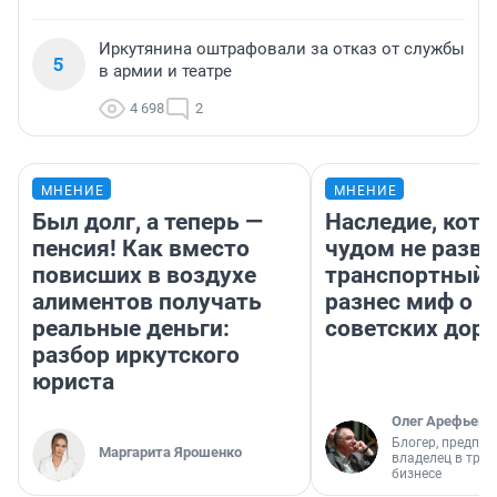
Иркутянина оштрафовали за отказ от службы
5
в армии и театре
4 698
2
МНЕНИЕ
МНЕНИЕ
Был долг, а теперь —
Наследие, кото
пенсия! Как вместо
чудом не разва
повисших в воздухе
транспортный 
алиментов получать
разнес миф о 
реальные деньги:
советских доро
разбор иркутского
юриста
Олег Арефьев
Блогер, предпри
Маргарита Ярошенко
владелец в тра
бизнесе