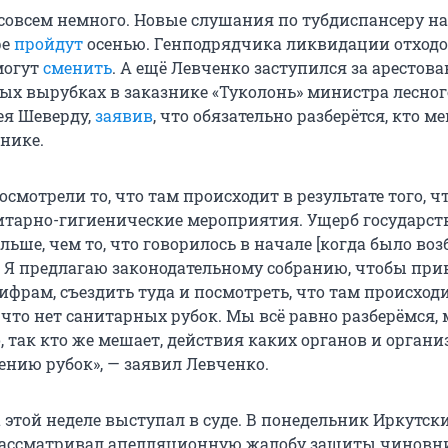
 совсем немного. Новые слушания по тубдиспансеру на
ре
пройдут
осенью. Генподрядчика ликвидации отходо
могут
сменить
. А ещё Левченко заступился за арестова
ных вырубках в заказнике «Туколонь» министра лесног
ея Шеверду,
заявив
, что обязательно разберётся, кто м
нике.
осмотрели то, что там происходит в результате того, ч
итарно-гигиенические мероприятия. Ущерб государств
ольше, чем то, что говорилось в начале [когда было во
]. Я предлагаю законодательному собранию, чтобы при
фрам, съездить туда и посмотреть, что там происходи
, что нет санитарных рубок. Мы всё равно разберёмся,
, так кто же мешает, действия каких органов и орган
нию рубок», — заявил Левченко.
 этой неделе выступал в суде. В понедельник Иркутск
рассматривал апелляционную жалобу защиты чиновни