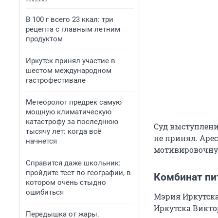
В 100 г всего 23 ккал: три
рецепта с главным летним
продуктом
Иркутск принял участие в
шестом международном
гастрофестивале
Метеоролог предрек самую
мощную климатическую
катастрофу за последнюю
Суд выступлени
тысячу лет: когда всё
не принял. Арес
начнется
мотивировочную
Справится даже школьник:
пройдите тест по географии, в
Комбинат пи
котором очень стыдно
ошибиться
Мэрия Иркутска
Иркутска Викто
Передышка от жары.