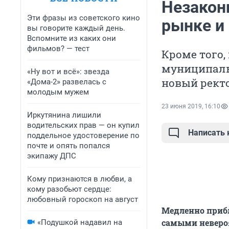
Незакон
Эти фразы из советского кино
рынке и
вы говорите каждый день.
Вспомните из каких они
фильмов? — тест
Кроме того,
муниципаль
«Ну вот и всё»: звезда
новый ректо
«Дома-2» развелась с
молодым мужем
23 июня 2019, 16:10
Иркутянина лишили
водительских прав — он купил
Написать
поддельное удостоверение по
почте и опять попался
экипажу ДПС
Кому признаются в любви, а
кому разобьют сердце:
любовный гороскоп на август
Медленно приб
самыми неверо
«Подушкой надавил на