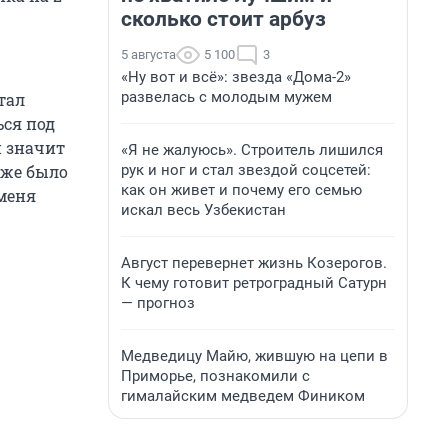
сколько стоит арбуз
5 августа
5 100
3
«Ну вот и всё»: звезда «Дома-2»
развелась с молодым мужем
тал
ся под
н значит
«Я не жалуюсь». Строитель лишился
рук и ног и стал звездой соцсетей:
о же было
как он живет и почему его семью
 меня
искал весь Узбекистан
Август перевернет жизнь Козерогов.
К чему готовит ретроградный Сатурн
— прогноз
Медведицу Майю, жившую на цепи в
Приморье, познакомили с
гималайским медведем Фиником