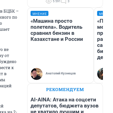
5 591
3
в БЦБК –
МНЕНИЕ
МНЕНИ
нного по
«Машина просто
«Поку
о
полетела». Водитель
мешке
ешает
сравнил бензин в
предп
Казахстане и России
расска
самом
то не
бизне
у от
дешев
збуждено
вести к
т в
Анатолий Кузнецов
 мы
изаций
РЕКОМЕНДУЕМ
AI-AINA: Атака на соцсети
депутатов, бюджета вузов
ий
не хватило лучшим и
ка на 2-