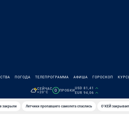
СТВА
ПОГОДА
ТЕЛЕПРОГРАММА
АФИША
ГОРОСКОП
КУРС
USD 81,41
СЕЙЧАС
0
ПРОБКИ
+20°C
EUR 94,06
е закрыли
Летчики пропавшего самолета спаслись
О`КЕЙ закрывает