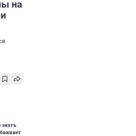
мы на
ли
ся
 знать
обвиняет