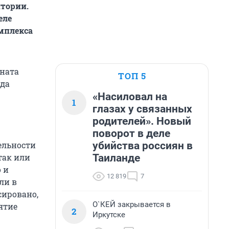
итории.
еле
омплекса
ината
ТОП 5
гда
«Насиловал на
1
глазах у связанных
родителей». Новый
поворот в деле
убийства россиян в
ельности
Таиланде
так или
 и
12 819
7
ли в
сировано,
О`КЕЙ закрывается в
ятие
2
Иркутске