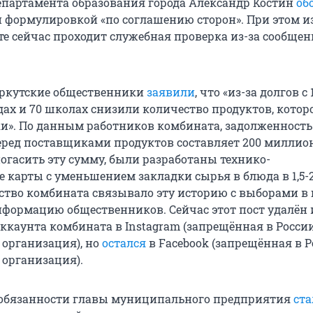
епартамента образования города Александр Костин
об
формулировкой «по соглашению сторон». При этом из
те сейчас проходит служебная проверка из-за сообщен
иркутские общественники
заявили
, что «из-за долгов с
адах и 70 школах снизили количество продуктов, котор
ки». По данным работников комбината, задолженность
ред поставщиками продуктов составляет 200 миллио
огасить эту сумму, были разработаны технико-
 карты с уменьшением закладки сырья в блюда в 1,5-2
дство комбината связывало эту историю с выборами в
нформацию общественников. Сейчас этот пост удалён 
ккаунта комбината в Instagram (запрещённая в Росси
 организация), но
остался
в Facebook (запрещённая в 
 организация).
бязанности главы муниципального предприятия
ста