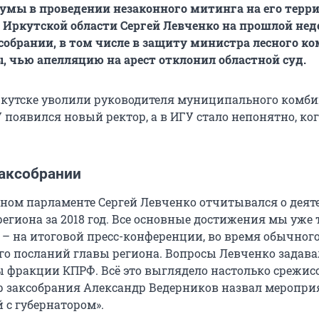
умы в проведении незаконного митинга на его терр
 Иркутской области Сергей Левченко на прошлой нед
собрании, в том числе в защиту министра лесного к
, чью апелляцию на арест отклонил областной суд.
Иркутске уволили руководителя муниципального комб
 появился новый ректор, а в ИГУ стало непонятно, ко
заксобрании
стном парламенте Сергей Левченко отчитывался о деят
егиона за 2018 год. Все основные достижения мы уже 
– на итоговой пресс-конференции, во время обычного
о посланий главы региона. Вопросы Левченко задава
 фракции КПРФ. Всё это выглядело настолько срежис
р заксобрания Александр Ведерников назвал меропри
 с губернатором».