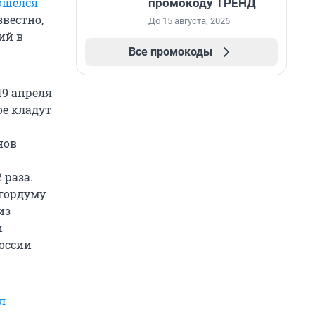
ошёлся
промокоду ТРЕНД
вестно,
До 15 августа, 2026
ий в
Все промокоды
 19 апреля
ое кладут
нов
 раза.
 гордуму
из
и
России
л