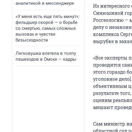
аналитикой в мессенджере
Из интересного
Синюшиной го
«У меня есть еще пять минут»:
Росгеологию – 
фельдшер скорой — о борьбе
делу о незакон
со смертью, самых сложных
комплекса Серг
вызовах и чувстве
безысходности
вырубке в заказ
Легковушка влетела в толпу
«Все эксперты п
пешеходов в Омске — кадры
проводятся сан
этого гораздо б
уголовное дело
объективным ци
результате того
оценим реально
мешают проведе
Сам министр на
областной суд 