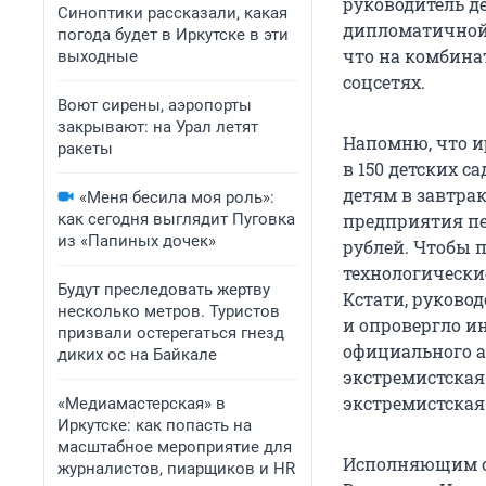
руководитель д
Синоптики рассказали, какая
дипломатичной 
погода будет в Иркутске в эти
что на комбина
выходные
соцсетях.
Воют сирены, аэропорты
закрывают: на Урал летят
Напомню, что 
ракеты
в 150 детских с
детям в завтра
«Меня бесила моя роль»:
как сегодня выглядит Пуговка
предприятия пе
из «Папиных дочек»
рублей. Чтобы п
технологические
Будут преследовать жертву
Кстати, руково
несколько метров. Туристов
и опровергло и
призвали остерегаться гнезд
официального а
диких ос на Байкале
экстремистская
экстремистская
«Медиамастерская» в
Иркутске: как попасть на
масштабное мероприятие для
Исполняющим о
журналистов, пиарщиков и HR