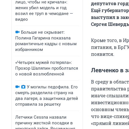
лицо, чтобы не кричала»:
депутатов горд
жених убил модель и год
Ещё губернатор
возил ее труп в чемодане —
выступил в зак
видео
Сергея Шеверды
Больше не скрывает:
Полина Гагарина показала
Кроме того, в 
романтичные кадры с новым
питания, в БрГУ
избранником
появится.
«Четырех мужей потеряла»:
Прохор Шаляпин проболтался
Левченко в 
о новой возлюбленной
В среду в обла
У могилы педофила. Его
правительства р
смерть разделила страну на
иначе слышали 
два лагеря, а защитника детей
инвестиционног
отправила за решетку
основном члены
что вице-спике
Летчики Cessna назвали
«прямой линией
причину жесткой посадки в
иркутской тайге. Росавиация