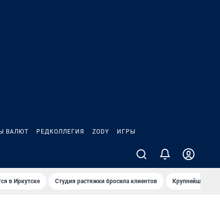
Ы ВАЛЮТ
РЕДКОЛЛЕГИЯ
ZODY
ИГРЫ
ся в Иркутске
Студия растяжки бросила клиентов
Крупнейшие про