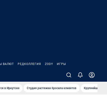
Ы ВАЛЮТ
РЕДКОЛЛЕГИЯ
ZODY
ИГРЫ
ся в Иркутске
Студия растяжки бросила клиентов
Крупнейшие про