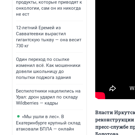
продукты, которые приводят к
онкологии, сам он их никогда
не ест
12-летний Еремей из
Савватеевки вырастил
гигантскую тыкву — она весит
730 кг
Один переход по ссылке
изменил всё. Как мошенники
довели школьницу до
попытки поджога здания
Беспилотники нацелились на
Урал: дрон ударил по складу
Wildberries — кадры
Власти Иркутск
«Мы ушли в лес». В
реконструкции 
Екатеринбурге крупный склад
пресс-службе п
атаковали БПЛА — онлайн
Болотова.