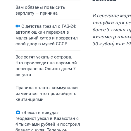
Вам обязаны повысить
зарплату — причина
В середине мар
вырубки при ре
С детства грезил о ГАЗ-24:
более 3 тысяч п
автоплюшкин переехал в
километр план
маленький хутор и превратил
30 кубов) или 1
свой двор в музей СССР
Все хотят уехать с острова.
Что происходит на паромной
переправе на Ольхон днем 7
августа
Правила оплаты коммуналки
изменятся: что произойдет с
квитанциями
«Я ехал в никуда»:
геодезист уехал в Казахстан с
4 тысячами рублей и построил
бизнес с нуля. Теперь он