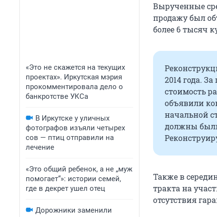
Вырученные сре
продажу был об
более 6 тысяч к
«Это не скажется на текущих
Реконструкци
проектах». Иркутская мэрия
2014 года. За
прокомментировала дело о
стоимость ра
банкротстве УКСа
объявили ко
начальной с
В Иркутске у уличных
должны были
фотографов изъяли четырех
Реконструир
сов — птиц отправили на
лечение
«Это общий ребенок, а не „муж
Также в середи
помогает“»: истории семей,
тракта на участ
где в декрет ушел отец
отсутствия гар
Дорожники заменили