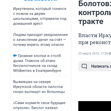
Болотов
Иркутянина, который гонялся
контрол
с ножом за двумя
школьницами, отправили под
тракте
домашний арест
Власти Ирк
Людям приходят уведомления
о зачислении денег на счёт —
при реконст
почему верить этому опасно
25 марта 2016, 17:36
Громкие хлопки и столб
дыма. Главное об атаке
беспилотников на склад
Написать
Wildberries в Екатеринбурге
Выживших на севере
Иркутской области пилотов
скоро выпишут из больницы
«Сами кормите свои будущие
опухоли». Биолог назвал