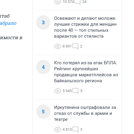
10 574
24
штаб
Освежают и делают моложе:
3
абрало
лучшие стрижки для женщин
после 40 — топ стильных
вариантов от стилиста
тимости в
8 491
2
Кто потерял из-за атак БПЛА.
4
Рейтинг крупнейших
продавцов маркетплейсов из
Байкальского региона
5 945
3
Иркутянина оштрафовали за
5
отказ от службы в армии и
театре
4 813
3