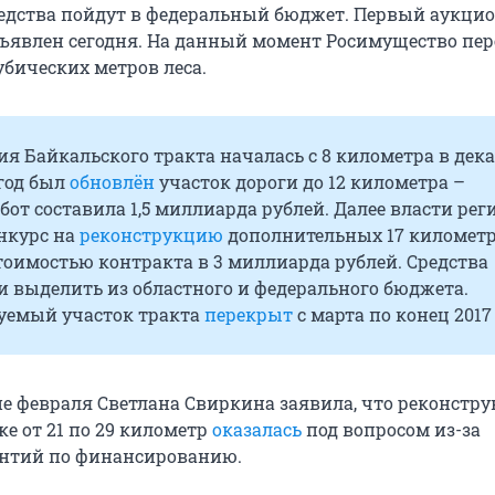
дства пойдут в федеральный бюджет. Первый аукцио
ъявлен сегодня. На данный момент Росимущество пер
убических метров леса.
я Байкальского тракта началась с 8 километра в дек
 год был
обновлён
участок дороги до 12 километра –
бот составила 1,5 миллиарда рублей. Далее власти рег
нкурс на
реконструкцию
дополнительных 17 километр
тоимостью контракта в 3 миллиарда рублей. Средства
 выделить из областного и федерального бюджета.
уемый участок тракта
перекрыт
с марта по конец 2017 
не февраля Светлана Свиркина заявила, что реконстр
ке от 21 по 29 километр
оказалась
под вопросом из-за
антий по финансированию.