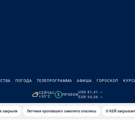
СТВА
ПОГОДА
ТЕЛЕПРОГРАММА
АФИША
ГОРОСКОП
КУРС
USD 81,41
СЕЙЧАС
3
ПРОБКИ
+30°C
EUR 94,06
е закрыли
Летчики пропавшего самолета спаслись
О`КЕЙ закрывает