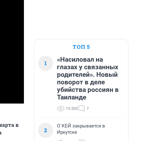
ТОП 5
«Насиловал на
1
глазах у связанных
родителей». Новый
поворот в деле
убийства россиян в
Таиланде
13 203
7
марта в
О`КЕЙ закрывается в
2
а
Иркутске