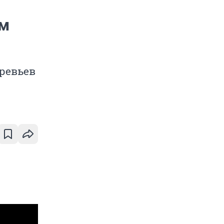
ом
ревьев