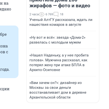
н на
жирафов — фото и видео
едано
2 часа
6 769
18
Ученый АлтГУ рассказала, ждать ли
нашествия комаров в августе
абре
«Ну вот и всё»: звезда «Дома-2»
развелась с молодым мужем
иона
ов с
«Нашел Наденьку, а у нее пробита
голова». Мужчина рассказал, как
потерял жену при атаке БПЛА в
года.
Архипо-Осиповке
«Вам зачем он?»: дизайнер из
Москвы за свои деньги
укции
восстанавливает дом в деревне
Архангельской области