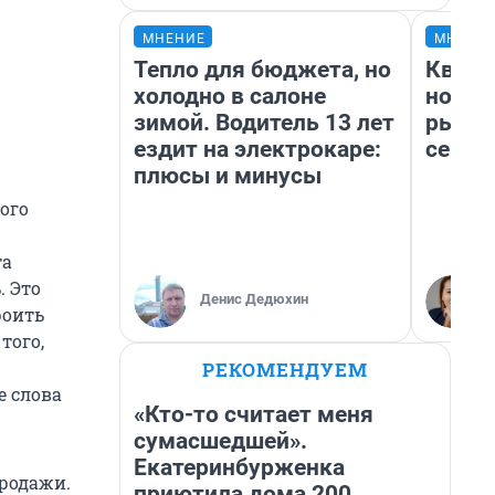
МНЕНИЕ
МНЕНИ
Тепло для бюджета, но
Кварт
холодно в салоне
но де
зимой. Водитель 13 лет
рынок
ездит на электрокаре:
сейча
плюсы и минусы
ого
та
. Это
Денис Дедюхин
роить
того,
РЕКОМЕНДУЕМ
е слова
«Кто-то считает меня
сумасшедшей».
Екатеринбурженка
родажи.
приютила дома 200