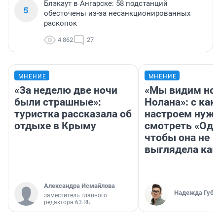
Блэкаут в Ангарске: 58 подстанций
5
обесточены из-за несанкционированных
раскопок
4 862
27
МНЕНИЕ
МНЕНИЕ
«За неделю две ночи
«Мы видим нов
были страшные»:
Нолана»: с как
туристка рассказала об
настроем нужн
отдыхе в Крыму
смотреть «Оди
чтобы она не
выглядела как
Александра Исмайлова
Надежда Губар
заместитель главного
редактора 63.RU