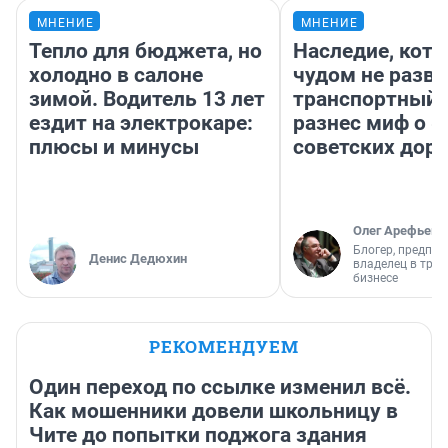
МНЕНИЕ
МНЕНИЕ
Тепло для бюджета, но
Наследие, кото
холодно в салоне
чудом не разва
зимой. Водитель 13 лет
транспортный 
ездит на электрокаре:
разнес миф о 
плюсы и минусы
советских доро
Олег Арефьев
Блогер, предпри
Денис Дедюхин
владелец в тра
бизнесе
РЕКОМЕНДУЕМ
Один переход по ссылке изменил всё.
Как мошенники довели школьницу в
Чите до попытки поджога здания