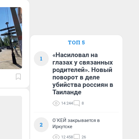
ТОП 5
«Насиловал на
1
глазах у связанных
родителей». Новый
поворот в деле
убийства россиян в
Таиланде
14 244
8
О`КЕЙ закрывается в
2
Иркутске
12 458
26