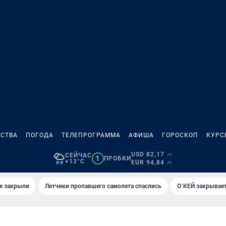
СТВА
ПОГОДА
ТЕЛЕПРОГРАММА
АФИША
ГОРОСКОП
КУРС
USD 82,17
СЕЙЧАС
1
ПРОБКИ
+13°C
EUR 94,84
е закрыли
Летчики пропавшего самолета спаслись
О`КЕЙ закрывает