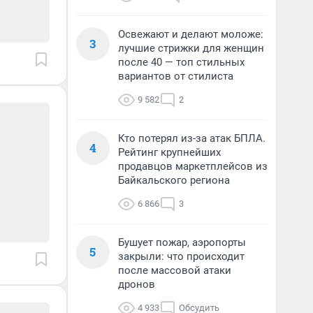
Освежают и делают моложе:
3
лучшие стрижки для женщин
после 40 — топ стильных
вариантов от стилиста
9 582
2
Кто потерял из-за атак БПЛА.
4
Рейтинг крупнейших
продавцов маркетплейсов из
Байкальского региона
6 866
3
Бушует пожар, аэропорты
5
закрыли: что происходит
после массовой атаки
дронов
4 933
Обсудить