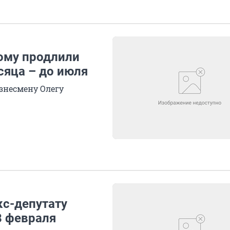
ому продлили
сяца – до июля
знесмену Олегу
кс-депутату
8 февраля