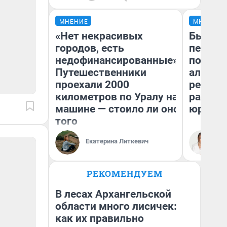
МНЕНИЕ
МНЕНИЕ
«Нет некрасивых
Был дол
городов, есть
пенсия
недофинансированные».
повисш
Путешественники
алимен
проехали 2000
реальн
километров по Уралу на
разбор
машине — стоило ли оно
юриста
того
Екатерина Литкевич
Ма
РЕКОМЕНДУЕМ
В лесах Архангельской
области много лисичек:
как их правильно