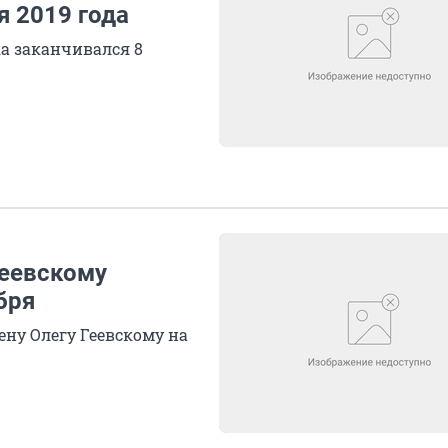
я 2019 года
а заканчивался 8
Геевскому
бря
ну Олегу Геевскому на