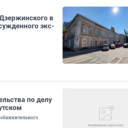
 Дзержинского в
осужденного экс-
ельства по делу
утском
 обвинительного