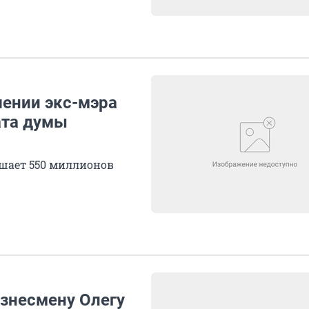
шении экс-мэра
ата думы
шает 550 миллионов
знесмену Олегу