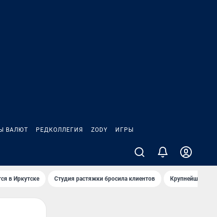
Ы ВАЛЮТ
РЕДКОЛЛЕГИЯ
ZODY
ИГРЫ
ся в Иркутске
Студия растяжки бросила клиентов
Крупнейшие про