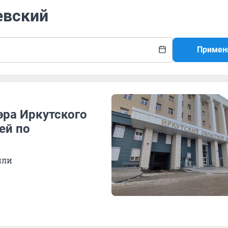
евский
Примен
эра Иркутского
ей по
или