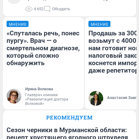
4 652
Обсудить
МНЕНИЕ
МНЕНИЕ
«Спуталась речь, понес
Продашь за 3000
пургу». Врач — о
возьмут с 4000.
смертельном диагнозе,
нам готовит но
который сложно
налоговый зако
обнаружить
коснется импор
даже репетитор
Ирина Волкова
Главврач клиники
Анастасия Завг
«Реабилитация доктора
Волковой»
РЕКОМЕНДУЕМ
Сезон черники в Мурманской области:
рецепт хрустящего ягодного штруделя