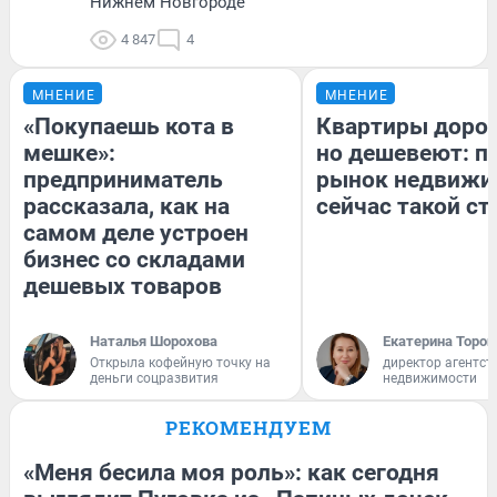
Нижнем Новгороде
4 847
4
МНЕНИЕ
МНЕНИЕ
«Покупаешь кота в
Квартиры доро
мешке»:
но дешевеют: п
предприниматель
рынок недвижи
рассказала, как на
сейчас такой с
самом деле устроен
бизнес со складами
дешевых товаров
Наталья Шорохова
Екатерина Тороп
Открыла кофейную точку на
директор агентст
деньги соцразвития
недвижимости
РЕКОМЕНДУЕМ
«Меня бесила моя роль»: как сегодня