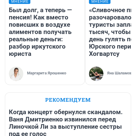
МНЕНИЕ
МНЕНИЕ
Был долг, а теперь —
«Сливочное пи
пенсия! Как вместо
разочаровало»
повисших в воздухе
туристы запла
алиментов получать
тысяч, чтобы 
реальные деньги:
день гулять по
разбор иркутского
Юрского перио
юриста
Хогвартсу
Маргарита Ярошенко
Яна Шаламова
РЕКОМЕНДУЕМ
Когда концерт обернулся скандалом.
Ваня Дмитриенко извинился перед
Линочкой Ли за выступление сестры
под ее голос