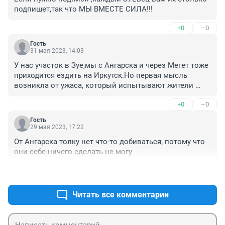
подпишет,так что МЫ ВМЕСТЕ СИЛА!!!
+0
–0
Гость
31 мая 2023, 14:03
У нас участок в Зуе,мы с Ангарска и через Мегет тоже 
приходится ездить на Иркутск.Но первая мысль 
возникла от ужаса, который испытывают жители 
Мегета...Скорая...Ритуальные услуги..на Мегетское 
+0
–0
кладбище дорога только по 
мосту...ЁПЭРЭСЕТЭ...СЛОВ НЕТ,ВЛАСТИ,ВЫ ЧТО ТАМ 
Гость
ПОРЕШАЛИ????Сделайте капитальный мост,если 
29 мая 2023, 17:22
боитесь за *железку..что вам там выгадываете???это 
От Ангарска толку нет что-то добиваться, потому что 
не первый мост в России над железной 
они себе ничего сделать не могу
дорогой...Опять о людях в последнюю очередь 
думаете ..Мегет,опять стрессс😱
+0
–0
Читать все комментарии