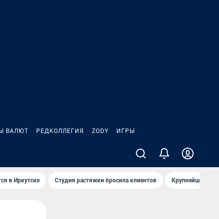
Ы ВАЛЮТ
РЕДКОЛЛЕГИЯ
ZODY
ИГРЫ
ся в Иркутске
Студия растяжки бросила клиентов
Крупнейшие про