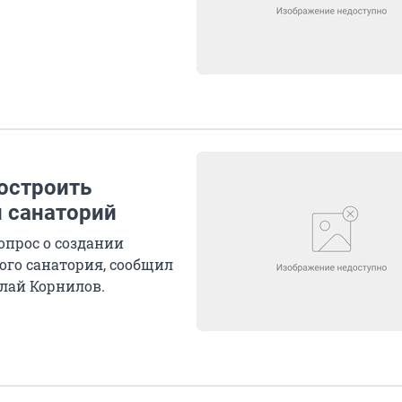
остроить
 санаторий
опрос о создании
ого санатория, сообщил
лай Корнилов.