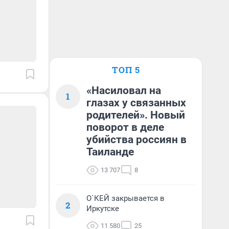
ТОП 5
«Насиловал на
1
глазах у связанных
родителей». Новый
поворот в деле
убийства россиян в
Таиланде
13 707
8
О`КЕЙ закрывается в
2
Иркутске
11 580
25