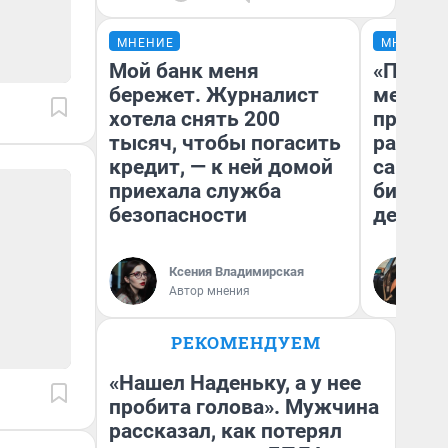
МНЕНИЕ
МНЕНИЕ
Мой банк меня
«Покуп
бережет. Журналист
мешке»
хотела снять 200
предпр
тысяч, чтобы погасить
рассказ
кредит, — к ней домой
самом 
приехала служба
бизнес
безопасности
дешевы
На
Ксения Владимирская
От
Автор мнения
де
РЕКОМЕНДУЕМ
«Нашел Наденьку, а у нее
пробита голова». Мужчина
рассказал, как потерял