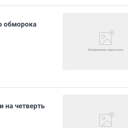
до обморока
 на четверть