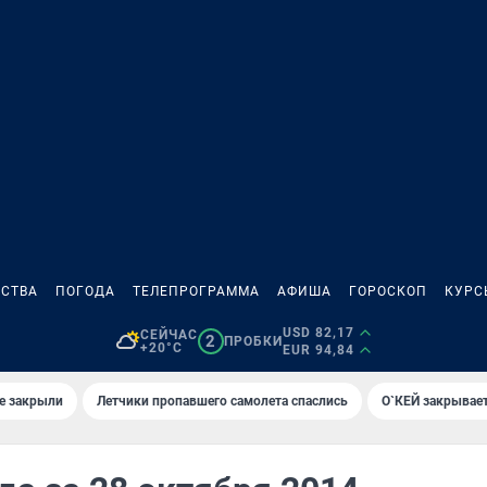
СТВА
ПОГОДА
ТЕЛЕПРОГРАММА
АФИША
ГОРОСКОП
КУРС
USD 82,17
СЕЙЧАС
2
ПРОБКИ
+20°C
EUR 94,84
е закрыли
Летчики пропавшего самолета спаслись
О`КЕЙ закрывает