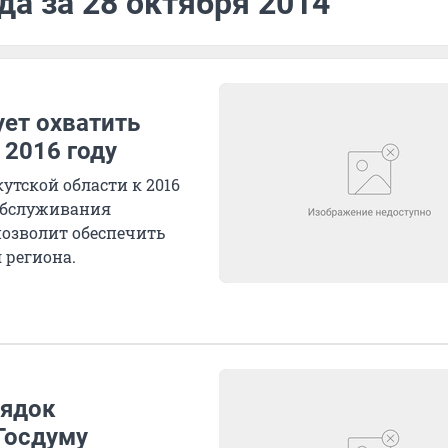
да за 28 октября 2014
ет охватить
 2016 году
тской области к 2016
 обслуживания
озволит обеспечить
 региона.
рядок
Госдуму