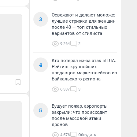
Освежают и делают моложе:
3
лучшие стрижки для женщин
после 40 — топ стильных
вариантов от стилиста
9 264
2
Кто потерял из-за атак БПЛА.
4
Рейтинг крупнейших
продавцов маркетплейсов из
Байкальского региона
6 387
3
Бушует пожар, аэропорты
5
закрыли: что происходит
после массовой атаки
дронов
4 676
Обсудить