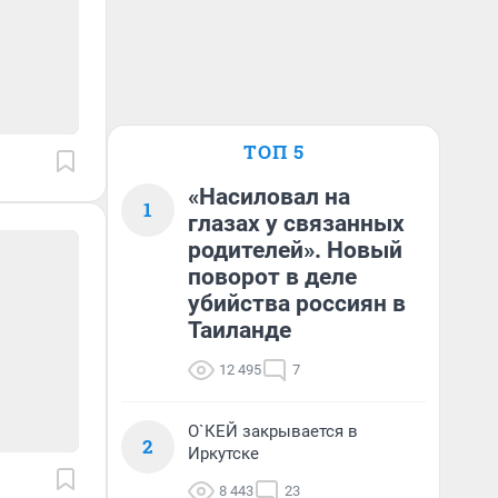
ТОП 5
«Насиловал на
1
глазах у связанных
родителей». Новый
поворот в деле
убийства россиян в
Таиланде
12 495
7
О`КЕЙ закрывается в
2
Иркутске
8 443
23