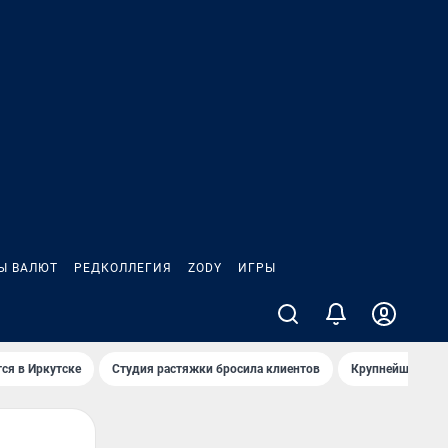
Ы ВАЛЮТ
РЕДКОЛЛЕГИЯ
ZODY
ИГРЫ
ся в Иркутске
Студия растяжки бросила клиентов
Крупнейшие про