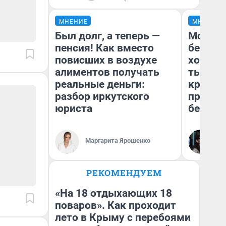
МНЕНИЕ
МНЕНИЕ
Был долг, а теперь —
Мой ба
пенсия! Как вместо
береже
повисших в воздухе
хотела 
алиментов получать
тысяч,
реальные деньги:
кредит,
разбор иркутского
приеха
юриста
безопа
Кс
Маргарита Ярошенко
Ав
РЕКОМЕНДУЕМ
«На 18 отдыхающих 18
поваров». Как проходит
лето в Крыму с перебоями