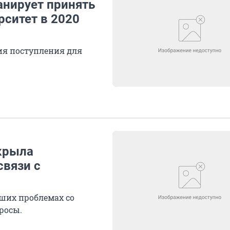
анирует принять
ситет в 2020
вия поступления для
ткрыла
связи с
ших проблемах со
росы.