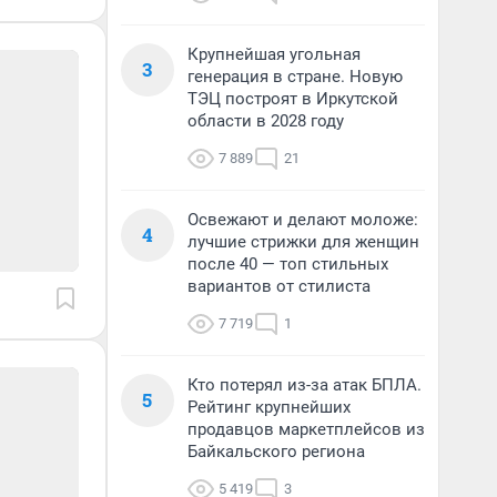
Крупнейшая угольная
3
генерация в стране. Новую
ТЭЦ построят в Иркутской
области в 2028 году
7 889
21
Освежают и делают моложе:
4
лучшие стрижки для женщин
после 40 — топ стильных
вариантов от стилиста
7 719
1
Кто потерял из-за атак БПЛА.
5
Рейтинг крупнейших
продавцов маркетплейсов из
Байкальского региона
5 419
3