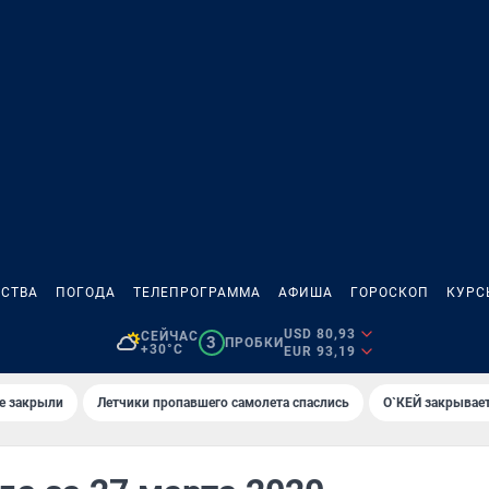
СТВА
ПОГОДА
ТЕЛЕПРОГРАММА
АФИША
ГОРОСКОП
КУРС
USD 80,93
СЕЙЧАС
3
ПРОБКИ
+30°C
EUR 93,19
е закрыли
Летчики пропавшего самолета спаслись
О`КЕЙ закрывает