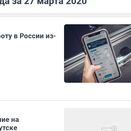
да за 27 марта 2020
оту в России из-
ие на
утске