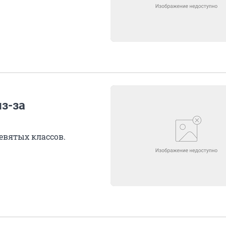
из-за
евятых классов.