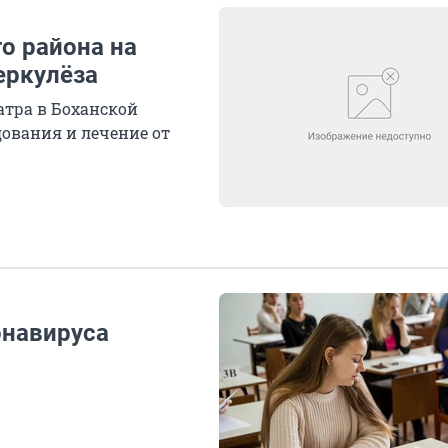
о района на
еркулёза
атра в Боханской
дования и лечение от
онавируса