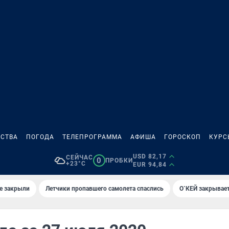
СТВА
ПОГОДА
ТЕЛЕПРОГРАММА
АФИША
ГОРОСКОП
КУРС
USD 82,17
СЕЙЧАС
0
ПРОБКИ
+23°C
EUR 94,84
е закрыли
Летчики пропавшего самолета спаслись
О`КЕЙ закрывает