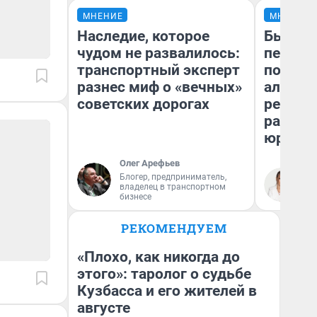
МНЕНИЕ
МНЕНИЕ
Наследие, которое
Был дол
чудом не развалилось:
пенсия
транспортный эксперт
повисш
разнес миф о «вечных»
алимен
советских дорогах
реальн
разбор
юриста
Олег Арефьев
Блогер, предприниматель,
Ма
владелец в транспортном
бизнесе
РЕКОМЕНДУЕМ
«Плохо, как никогда до
этого»: таролог о судьбе
Кузбасса и его жителей в
августе