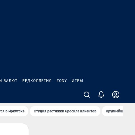
Ы ВАЛЮТ
РЕДКОЛЛЕГИЯ
ZODY
ИГРЫ
ся в Иркутске
Студия растяжки бросила клиентов
Крупнейшие про