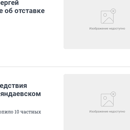
Сергей
е об отставке
ледствия
аяндаевском
опило 10 частных