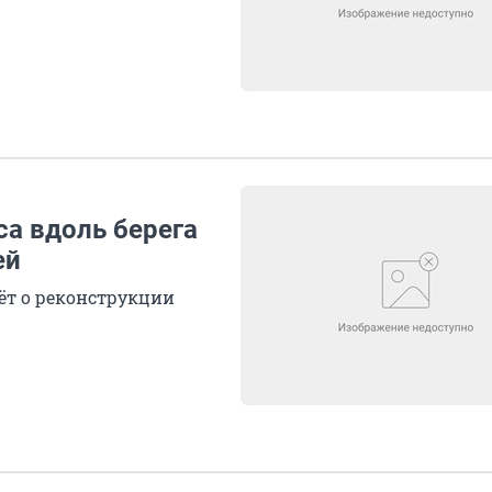
са вдоль берега
ей
ёт о реконструкции