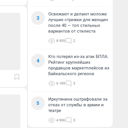
Освежают и делают моложе:
3
лучшие стрижки для женщин
после 40 — топ стильных
вариантов от стилиста
8 955
2
Кто потерял из-за атак БПЛА.
4
Рейтинг крупнейших
продавцов маркетплейсов из
Байкальского региона
6 189
3
Иркутянина оштрафовали за
5
отказ от службы в армии и
театре
4 906
3