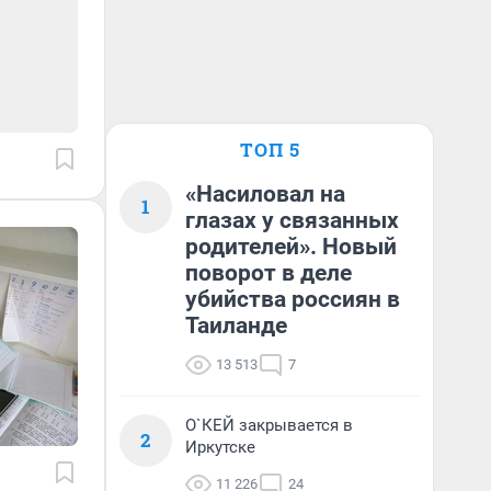
ТОП 5
«Насиловал на
1
глазах у связанных
родителей». Новый
поворот в деле
убийства россиян в
Таиланде
13 513
7
О`КЕЙ закрывается в
2
Иркутске
11 226
24