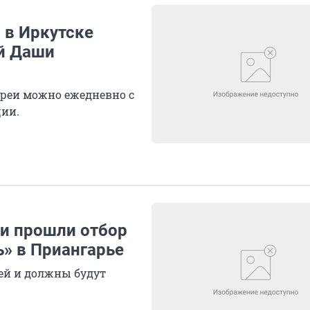
 в Иркутске
й Даши
ереи можно ежедневно с
ции.
ии прошли отбор
» в Приангарье
ей и должны будут