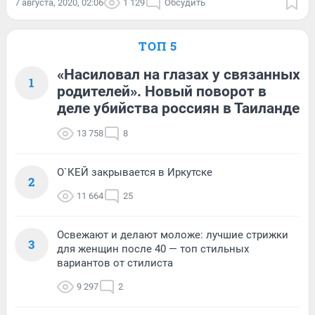
7 августа, 2020, 02:06
1 129
Обсудить
ТОП 5
«Насиловал на глазах у связанных
1
родителей». Новый поворот в
деле убийства россиян в Таиланде
13 758
8
О`КЕЙ закрывается в Иркутске
2
11 664
25
Освежают и делают моложе: лучшие стрижки
3
для женщин после 40 — топ стильных
вариантов от стилиста
9 297
2