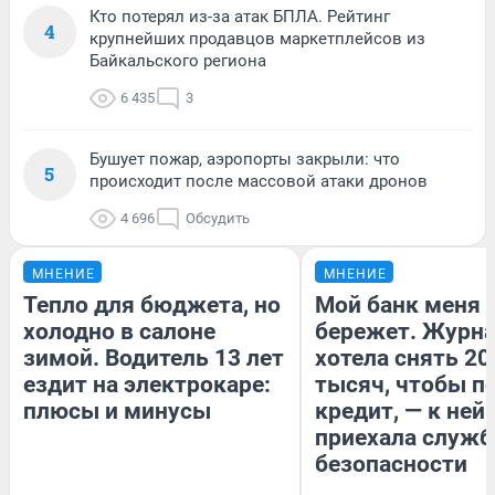
Кто потерял из-за атак БПЛА. Рейтинг
4
крупнейших продавцов маркетплейсов из
Байкальского региона
6 435
3
Бушует пожар, аэропорты закрыли: что
5
происходит после массовой атаки дронов
4 696
Обсудить
МНЕНИЕ
МНЕНИЕ
Тепло для бюджета, но
Мой банк меня
холодно в салоне
бережет. Журн
зимой. Водитель 13 лет
хотела снять 20
ездит на электрокаре:
тысяч, чтобы п
плюсы и минусы
кредит, — к ней
приехала служб
безопасности