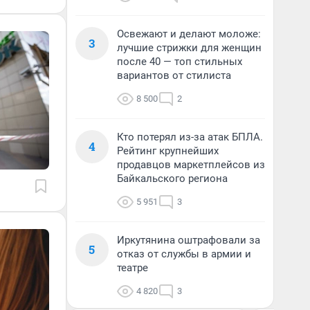
Освежают и делают моложе:
3
лучшие стрижки для женщин
после 40 — топ стильных
вариантов от стилиста
8 500
2
Кто потерял из-за атак БПЛА.
4
Рейтинг крупнейших
продавцов маркетплейсов из
Байкальского региона
5 951
3
Иркутянина оштрафовали за
5
отказ от службы в армии и
театре
4 820
3