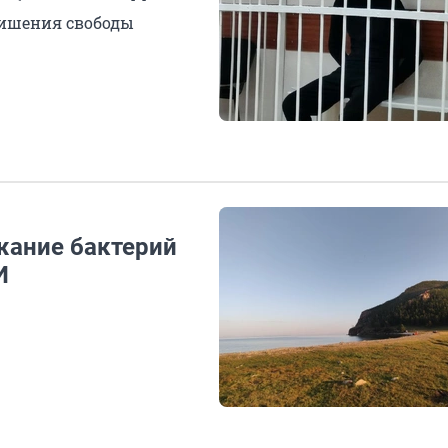
лишения свободы
жание бактерий
И