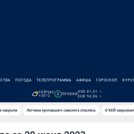
СТВА
ПОГОДА
ТЕЛЕПРОГРАММА
АФИША
ГОРОСКОП
КУРС
USD 81,41
СЕЙЧАС
3
ПРОБКИ
+30°C
EUR 94,06
е закрыли
Летчики пропавшего самолета спаслись
О`КЕЙ закрывает