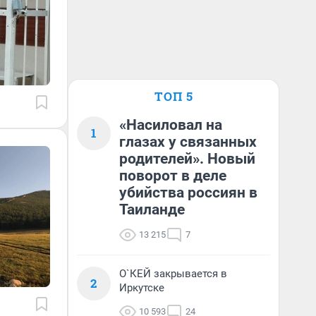
ТОП 5
«Насиловал на
1
глазах у связанных
родителей». Новый
поворот в деле
убийства россиян в
Таиланде
13 215
7
О`КЕЙ закрывается в
2
Иркутске
10 593
24