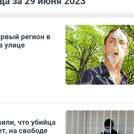
да за 29 июня 2023
ервый регион в
а улице
или, что убийца
т, на свободе