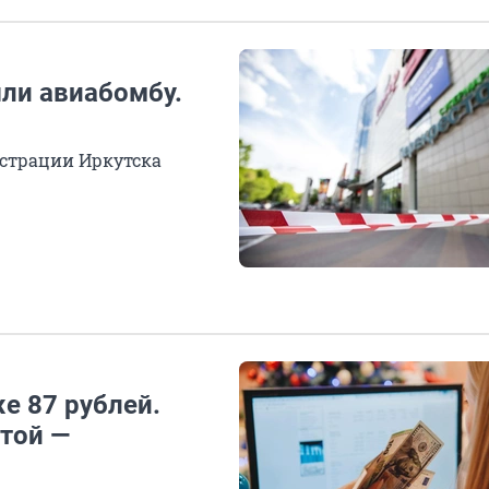
шли авиабомбу.
истрации Иркутска
е 87 рублей.
ютой —