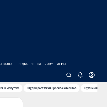
Ы ВАЛЮТ
РЕДКОЛЛЕГИЯ
ZODY
ИГРЫ
ся в Иркутске
Студия растяжки бросила клиентов
Крупнейшие про