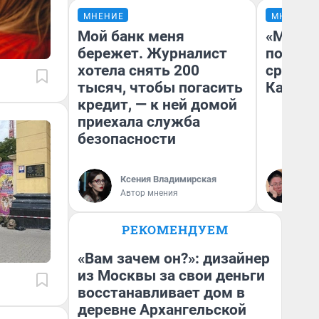
МНЕНИЕ
МНЕНИЕ
Мой банк меня
«Машин
бережет. Журналист
полете
хотела снять 200
сравни
тысяч, чтобы погасить
Казахс
кредит, — к ней домой
приехала служба
безопасности
Ксения Владимирская
Ан
Автор мнения
РЕКОМЕНДУЕМ
«Вам зачем он?»: дизайнер
из Москвы за свои деньги
восстанавливает дом в
деревне Архангельской