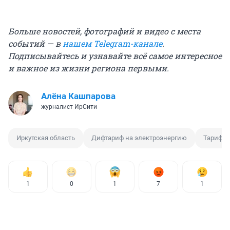
Больше новостей, фотографий и видео с места
событий — в
нашем Telegram-канале
.
Подписывайтесь и узнавайте всё самое интересное
и важное из жизни региона первыми.
Алёна Кашпарова
журналист ИрСити
Иркутская область
Дифтариф на электроэнергию
Тариф н
1
0
1
7
1