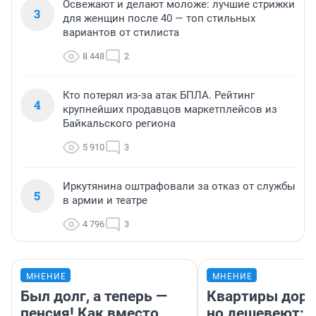
Освежают и делают моложе: лучшие стрижки
3
для женщин после 40 — топ стильных
вариантов от стилиста
8 448
2
Кто потерял из-за атак БПЛА. Рейтинг
4
крупнейших продавцов маркетплейсов из
Байкальского региона
5 910
3
Иркутянина оштрафовали за отказ от службы
5
в армии и театре
4 796
3
МНЕНИЕ
МНЕНИЕ
Был долг, а теперь —
Квартиры дор
пенсия! Как вместо
но дешевеют: 