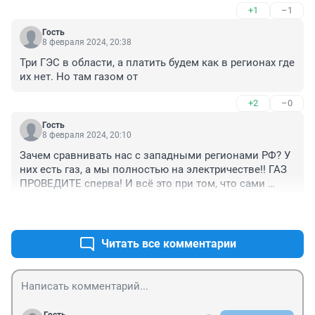
+1
–1
тарифы, а Кобзеву хотел лично как сибиряк сказать 
что он Кремлевский показушник, и мы ему не 
Гость
верим!!!!
8 февраля 2024, 20:38
Три ГЭС в области, а платить будем как в регионах где 
их нет. Но там газом от
+2
–0
Гость
8 февраля 2024, 20:10
Зачем сравнивать нас с западными регионами РФ? У 
них есть газ, а мы полностью на электричестве!! ГАЗ 
ПРОВЕДИТЕ сперва! И всё это при том, что сами 
производим электроэнергию, а платить будем как 
+2
–0
регионы, в которые мы ее отправляем??
Читать все комментарии