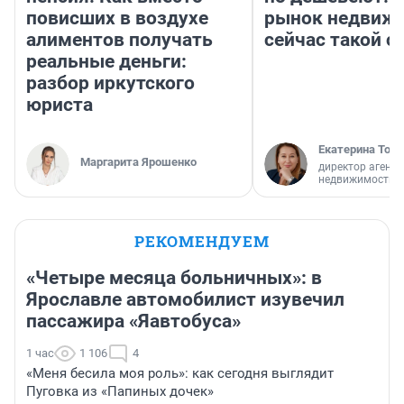
повисших в воздухе
рынок недвиж
алиментов получать
сейчас такой 
реальные деньги:
разбор иркутского
юриста
Екатерина Торо
Маргарита Ярошенко
директор агентс
недвижимости
РЕКОМЕНДУЕМ
«Четыре месяца больничных»: в
Ярославле автомобилист изувечил
пассажира «Яавтобуса»
1 час
1 106
4
«Меня бесила моя роль»: как сегодня выглядит
Пуговка из «Папиных дочек»