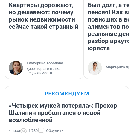
Квартиры дорожают,
Был долг, а те
но дешевеют: почему
пенсия! Как вм
рынок недвижимости
повисших в во
сейчас такой странный
алиментов пол
реальные день
разбор иркутск
юриста
Екатерина Торопова
Маргарита Яро
директор агентства
недвижимости
РЕКОМЕНДУЕМ
«Четырех мужей потеряла»: Прохор
Шаляпин проболтался о новой
возлюбленной
4 часа
1 780
Обсудить