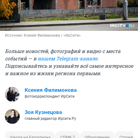
Источник: 
Ксения Филимонова / «ИрСити»
Больше новостей, фотографий и видео с места
событий — в
нашем Telegram-канале
.
Подписывайтесь и узнавайте всё самое интересное
и важное из жизни региона первыми.
Ксения Филимонова
фотокорреспондент ИрСити
Зоя Кузнецова
главный редактор Ирсити.Ру
Школа на Багратиона
СПМК-7
Образование
Строител