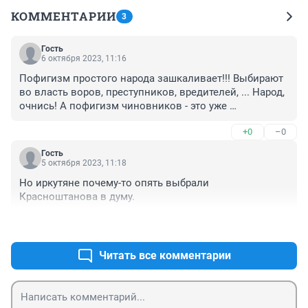
КОММЕНТАРИИ
3
Гость
6 октября 2023, 11:16
Пофигизм простого народа зашкаливает!!! Выбирают 
во власть воров, преступников, вредителей, ... Народ, 
очнись! А пофигизм чиновников - это уже 
преступление! Почему отсутствовал контроль 
+0
–0
заказчика - администрации г. Иркутска? Почему 
Красноштановы спокойно барствуют в гос. креслах, 
Гость
получая бюджетные контракты? Где прокуратора? А в 
5 октября 2023, 11:18
это время дети учатся в 2 и 3 смены! Народ, это же 
Но иркутяне почему-то опять выбрали 
наши дети!
Красноштанова в думу.
+0
–0
Читать все комментарии