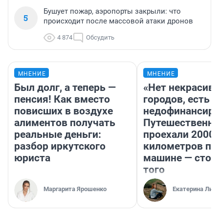
Бушует пожар, аэропорты закрыли: что
5
происходит после массовой атаки дронов
4 874
Обсудить
МНЕНИЕ
МНЕНИЕ
Был долг, а теперь —
«Нет некрасив
пенсия! Как вместо
городов, есть
повисших в воздухе
недофинансиро
алиментов получать
Путешественн
реальные деньги:
проехали 2000
разбор иркутского
километров по 
юриста
машине — стои
того
Маргарита Ярошенко
Екатерина Лит