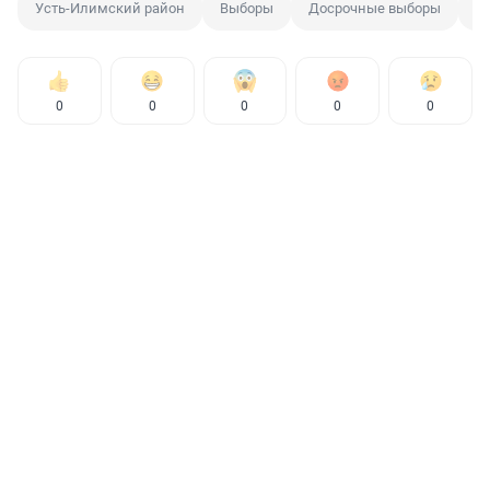
Усть-Илимский район
Выборы
Досрочные выборы
У
0
0
0
0
0